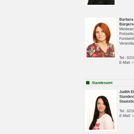
Barbara
Bürgers
Meldeam
Polizeil
Fundam
Veranst
Tel.: 02
E-Mail:
Standesamt
Judith 
Standes
Staatsb
Tel.: 02
E-Mail: