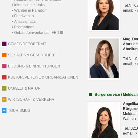
Interessante Links
Tel.Nr. 
Wahlen in Parndorf
email:
Fundwesen
Amtssignatur
Postpartner
Gebäudeinventar laut EED III
Mag. Do
GEMEINDEPORTRAIT
Amtsleit
Abteilun
SOZIALES & GESUNDHEIT
Tel.Nr.:
email:
BILDUNG & EINRICHTUNGEN
KULTUR, VEREINE & ORGANISATIONEN
UMWELT & NATUR
Bürgerservice / Meldea
WIRTSCHAFT & VERKEHR
Angelik
Bürgers
TOURISMUS
Meldeam
Wahlen
Tel.: 02
e-mail: