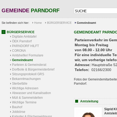
GEMEINDE
PARNDORF
Sie befinden sich hier:
Home
BÜRGERSERVICE
Gemeindeamt
GEMEINDEAMT PARND
BÜRGERSERVICE
Digitale Amtstafel
Parteienverkehr 
ÖEK Parndorf
Montag bis Freitag
PARNDORF HILFT
von 08.00 - 12.00 Uhr
CORONA
Für eine individuelle T
Amtshelfer/ Formulare
wir, um vorherige tele
Gemeindeamt
Adresse:
Hauptstraße 52
Parteien & Gemeinderat
Dorfbote & Bürgermeisterbrief
Telefon:
02166/2300
Sitzungsprotokoll GRS
Bekanntmachungen
Fotos der Gemeindemitarbeite
Sterbefälle
Parndorf.
Wichtige Adressen
Abwasser und Kanalisation
Müll & Sammelstellen
Amtsleitung
Wichtige Termine
Bauhof
Sigrid 
Jobbörse
Amtsleit
Kataster & Flächenwidmung