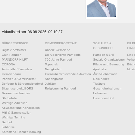
Aktualisiert am: 06.08.2026; 09:10:37
BÜRGERSERVICE
GEMEINDEPORTRAIT
SOZIALES &
BILD
GESUNDHEIT
EINR
Digitale Amtstafel
Unsere Gemeinde
ÖEK Parndorf
Die Geschichte Parndorfs
Parndorf GEHT
Kinde
PARNDORF HILFT
750 Jahre Parndorf
Soziale Organisationen
Volks
CORONA
Topothek
Pflege und Betreuung
Büche
Amtshelfer/ Formulare
Neuigkeiten
Apotheke
Musik
Gemeindeamt
Grenzüberschreitende Aktivitäten
Ärzte/Hebammen
Parteien & Gemeinderat
Ahnengalerie
Gesundheit
Dorfbote & Bürgermeisterbrief
Jubiläen
Tierärzte
Sitzungsprotokoll GRS
Religionen in Parndorf
Gesundheitsthemen
Bekanntmachungen
Leihomas
Sterbefälle
Gesundes Dorf
Wichtige Adressen
Abwasser und Kanalisation
Müll & Sammelstellen
Wichtige Termine
Bauhof
Jobbörse
Kataster & Flächenwidmung