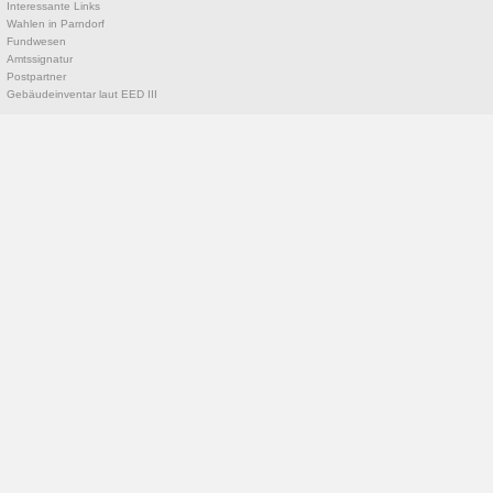
Interessante Links
Wahlen in Parndorf
Fundwesen
Amtssignatur
Postpartner
Gebäudeinventar laut EED III