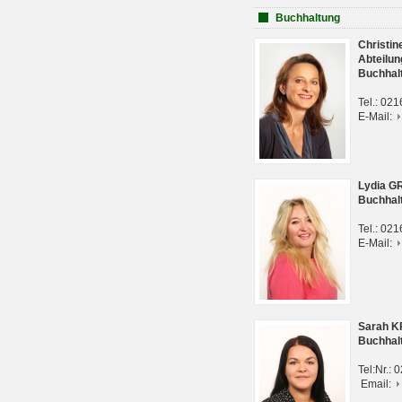
Buchhaltung
Christi
Abteilun
Buchhal
Tel.: 02
E-Mail:
Lydia G
Buchhal
Tel.: 02
E-Mail:
Sarah 
Buchhal
Tel:Nr.:
Email: