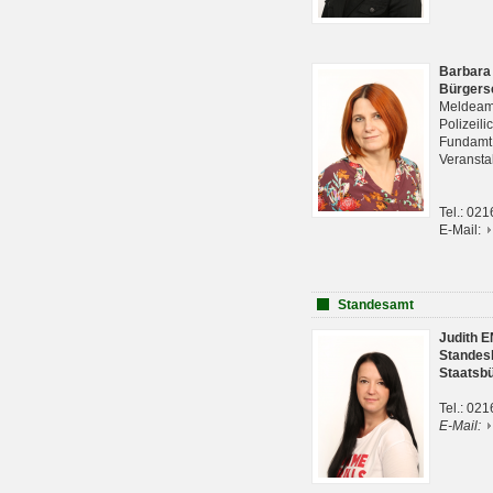
Barbara
Bürgers
Meldeam
Polizeil
Fundam
Veranst
Tel.: 02
E-Mail:
Standesamt
Judith 
Standes
Staatsb
Tel.: 02
E-Mail: