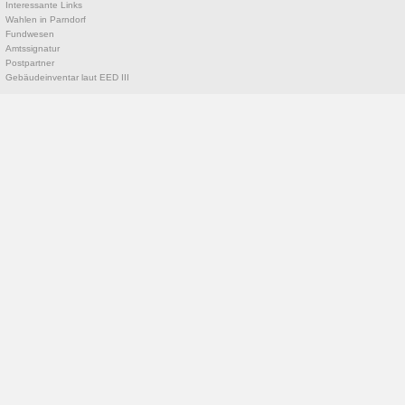
Interessante Links
Wahlen in Parndorf
Fundwesen
Amtssignatur
Postpartner
Gebäudeinventar laut EED III