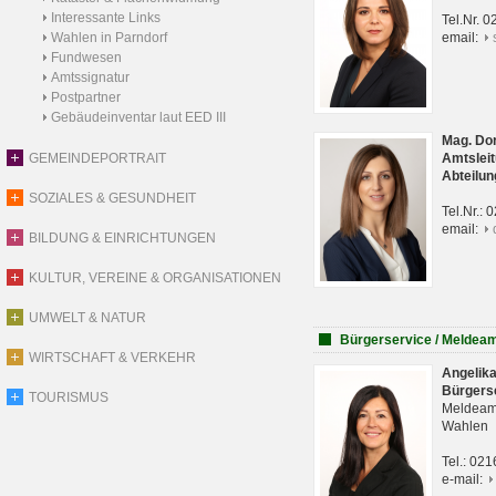
Interessante Links
Tel.Nr. 
Wahlen in Parndorf
email:
Fundwesen
Amtssignatur
Postpartner
Gebäudeinventar laut EED III
Mag. Do
GEMEINDEPORTRAIT
Amtsleit
Abteilun
SOZIALES & GESUNDHEIT
Tel.Nr.:
email:
BILDUNG & EINRICHTUNGEN
KULTUR, VEREINE & ORGANISATIONEN
UMWELT & NATUR
Bürgerservice / Meldea
WIRTSCHAFT & VERKEHR
Angelik
Bürgers
TOURISMUS
Meldeam
Wahlen
Tel.: 02
e-mail: