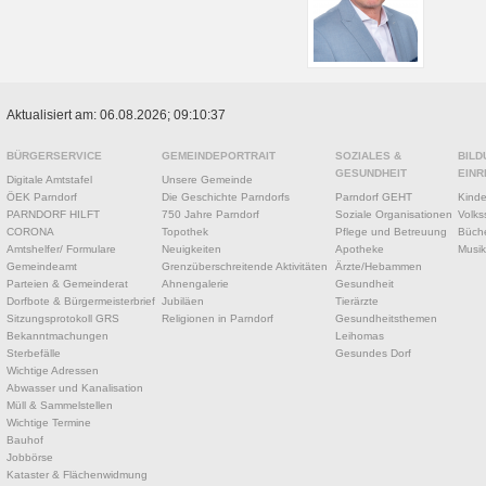
Aktualisiert am: 06.08.2026; 09:10:37
BÜRGERSERVICE
GEMEINDEPORTRAIT
SOZIALES &
BILD
GESUNDHEIT
EINR
Digitale Amtstafel
Unsere Gemeinde
ÖEK Parndorf
Die Geschichte Parndorfs
Parndorf GEHT
Kinde
PARNDORF HILFT
750 Jahre Parndorf
Soziale Organisationen
Volks
CORONA
Topothek
Pflege und Betreuung
Büche
Amtshelfer/ Formulare
Neuigkeiten
Apotheke
Musik
Gemeindeamt
Grenzüberschreitende Aktivitäten
Ärzte/Hebammen
Parteien & Gemeinderat
Ahnengalerie
Gesundheit
Dorfbote & Bürgermeisterbrief
Jubiläen
Tierärzte
Sitzungsprotokoll GRS
Religionen in Parndorf
Gesundheitsthemen
Bekanntmachungen
Leihomas
Sterbefälle
Gesundes Dorf
Wichtige Adressen
Abwasser und Kanalisation
Müll & Sammelstellen
Wichtige Termine
Bauhof
Jobbörse
Kataster & Flächenwidmung