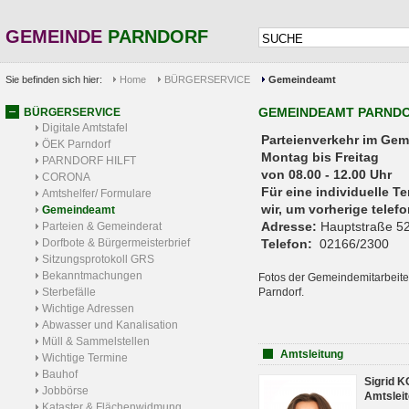
GEMEINDE
PARNDORF
Sie befinden sich hier:
Home
BÜRGERSERVICE
Gemeindeamt
GEMEINDEAMT PARND
BÜRGERSERVICE
Digitale Amtstafel
Parteienverkehr 
ÖEK Parndorf
Montag bis Freitag
PARNDORF HILFT
von 08.00 - 12.00 Uhr
CORONA
Für eine individuelle T
Amtshelfer/ Formulare
wir, um vorherige tele
Gemeindeamt
Adresse:
Hauptstraße 52
Parteien & Gemeinderat
Dorfbote & Bürgermeisterbrief
Telefon:
02166/2300
Sitzungsprotokoll GRS
Bekanntmachungen
Fotos der Gemeindemitarbeite
Sterbefälle
Parndorf.
Wichtige Adressen
Abwasser und Kanalisation
Müll & Sammelstellen
Amtsleitung
Wichtige Termine
Bauhof
Sigrid 
Jobbörse
Amtsleit
Kataster & Flächenwidmung