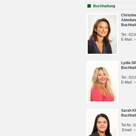
Buchhaltung
Christi
Abteilun
Buchhal
Tel.: 02
E-Mail:
Lydia G
Buchhal
Tel.: 02
E-Mail:
Sarah 
Buchhal
Tel:Nr.:
Email: