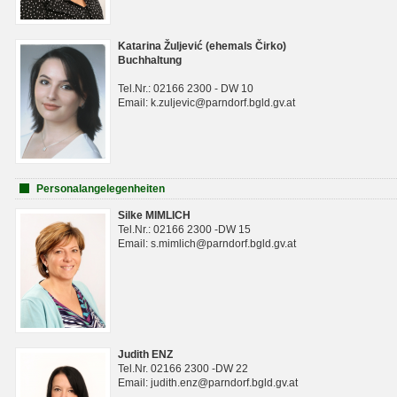
Katarina Žuljević (ehemals Čirko)
Buchhaltung
Tel.Nr.: 02166 2300 - DW 10
Email: k.zuljevic@parndorf.bgld.gv.at
Personalangelegenheiten
Silke MIMLICH
Tel.Nr.: 02166 2300 -DW 15
Email: s.mimlich@parndorf.bgld.gv.at
Judith ENZ
Tel.Nr. 02166 2300 -DW 22
Email: judith.enz@parndorf.bgld.gv.at