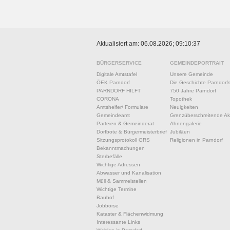
Aktualisiert am: 06.08.2026; 09:10:37
BÜRGERSERVICE
GEMEINDEPORTRAIT
Digitale Amtstafel
Unsere Gemeinde
ÖEK Parndorf
Die Geschichte Parndorf
PARNDORF HILFT
750 Jahre Parndorf
CORONA
Topothek
Amtshelfer/ Formulare
Neuigkeiten
Gemeindeamt
Grenzüberschreitende Akt
Parteien & Gemeinderat
Ahnengalerie
Dorfbote & Bürgermeisterbrief
Jubiläen
Sitzungsprotokoll GRS
Religionen in Parndorf
Bekanntmachungen
Sterbefälle
Wichtige Adressen
Abwasser und Kanalisation
Müll & Sammelstellen
Wichtige Termine
Bauhof
Jobbörse
Kataster & Flächenwidmung
Interessante Links