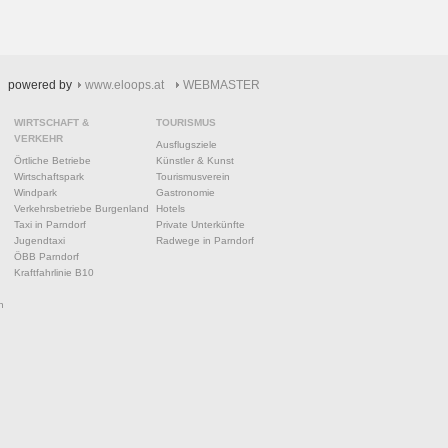
powered by
www.eloops.at
WEBMASTER
WIRTSCHAFT &
TOURISMUS
VERKEHR
Ausflugsziele
Örtliche Betriebe
Künstler & Kunst
Wirtschaftspark
Tourismusverein
Windpark
Gastronomie
Verkehrsbetriebe Burgenland
Hotels
Taxi in Parndorf
Private Unterkünfte
Jugendtaxi
Radwege in Parndorf
ÖBB Parndorf
Kraftfahrlinie B10
n