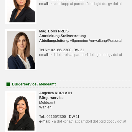
email:
s dot kopp at parndorf dot bgld dot gv dot at
Mag. Doris PREIS
Amtsleitung-Stellvertretung
Abteilungsleitun
g
/
Allgemeine Verwaltung/Personal
Tel.Nr.: 02166/ 2300 -DW 21
email:
d dot preis at parndorf dot bgld dot gv dot at
Bürgerservice / Meldeamt
Angelika KORLATH
Bürgerservice
Meldeamt
Wahlen
Tel.: 02166/2300 - DW 11
e-mail:
a dot korlath at parndorf dot bgld dot gv dot at