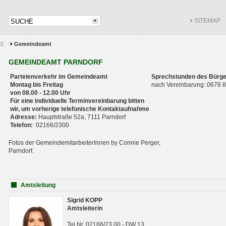
SITEMAP
CE
Gemeindeamt
GEMEINDEAMT PARNDORF
Parteienverkehr im Gemeindeamt
Sprechstunden des Bürge
Montag bis Freitag
nach Vereinbarung: 0676
von 08.00 - 12.00 Uhr
Für eine individuelle Terminvereinbarung bitten
wir, um vorherige telefonische Kontaktaufnahme
Adresse:
Hauptstraße 52a, 7111 Parndorf
Telefon:
02166/2300
Fotos der GemeindemitarbeiterInnen by Connie Perger,
Parndorf.
Amtsleitung
Sigrid KOPP
Amtsleiterin
Tel.Nr. 02166/23 00 - DW 13