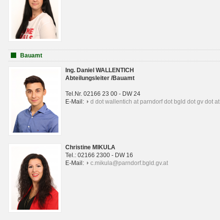
Bauamt
Ing. Daniel WALLENTICH
Abteilungsleiter /Bauamt
Tel.Nr. 02166 23 00 - DW 24
E-Mail:
d dot wallentich at parndorf dot bgld dot gv dot at
Christine MIKULA
Tel.: 02166 2300 - DW 16
E-Mail:
c.mikula@parndorf.bgld.gv.at