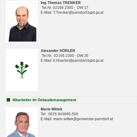
Ing. Thomas TRENKER
Tel.Nr. 02166 2300 - DW 17
E-Mail: T.Trenker@parndorf.bgld.gv.at
Alexander HÖRLER
Tel.Nr.: 02166 2300 - DW 26
E-Mail: A.Hoerler@parndorf.bgld.gv.at
Mitarbeiter im Gebäudemanagement
Mario Wittek
Tel.: 0676 843685-500
E-Mail: mario.wittek@gemeinde-parndorf.at