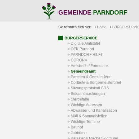
GEMEINDE
PARNDORF
Sie befinden sich hier:
Home
BÜRGERSERVI
BÜRGERSERVICE
Digitale Amtstafel
ÖEK Parndorf
PARNDORF HILFT
CORONA
Amtshelfer/ Formulare
Gemeindeamt
Parteien & Gemeinderat
Dorfbote & Bürgermeisterbrief
Sitzungsprotokoll GRS
Bekanntmachungen
Sterbefälle
Wichtige Adressen
Abwasser und Kanalisation
Müll & Sammelstellen
Wichtige Termine
Bauhof
Jobbörse
Kataster & Flächenwidmung