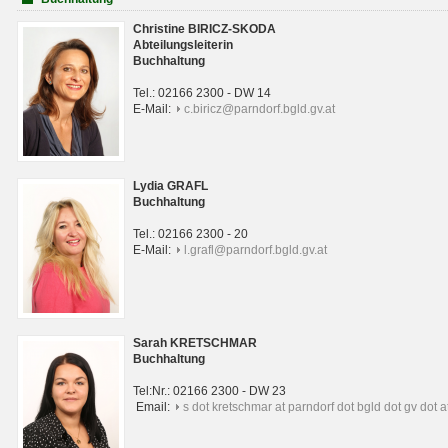
Christine BIRICZ-SKODA
Abteilungsleiterin
Buchhaltung
Tel.: 02166 2300 - DW 14
E-Mail:
c.biricz@parndorf.bgld.gv.at
Lydia GRAFL
Buchhaltung
Tel.: 02166 2300 - 20
E-Mail:
l.grafl@parndorf.bgld.gv.at
Sarah KRETSCHMAR
Buchhaltung
Tel:Nr.: 02166 2300 - DW 23
Email:
s dot kretschmar at parndorf dot bgld dot gv dot a