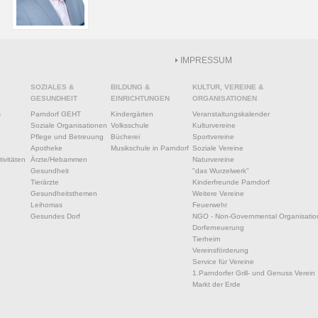
IMPRESSUM
SOZIALES &
BILDUNG &
KULTUR, VEREINE &
GESUNDHEIT
EINRICHTUNGEN
ORGANISATIONEN
s
Parndorf GEHT
Kindergärten
Veranstaltungskalender
Soziale Organisationen
Volksschule
Kulturvereine
Pflege und Betreuung
Bücherei
Sportvereine
Apotheke
Musikschule in Parndorf
Soziale Vereine
ivitäten
Ärzte/Hebammen
Naturvereine
Gesundheit
"das Wurzelwerk"
Tierärzte
Kinderfreunde Parndorf
Gesundheitsthemen
Weitere Vereine
Leihomas
Feuerwehr
Gesundes Dorf
NGO - Non-Governmental Organisatio
Dorferneuerung
Tierheim
Vereinsförderung
Service für Vereine
1.Parndorfer Grill- und Genuss Verein
Markt der Erde