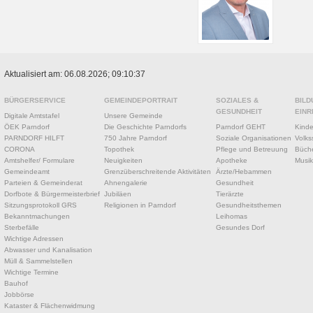
Aktualisiert am: 06.08.2026; 09:10:37
BÜRGERSERVICE
GEMEINDEPORTRAIT
SOZIALES &
BILD
GESUNDHEIT
EINR
Digitale Amtstafel
Unsere Gemeinde
ÖEK Parndorf
Die Geschichte Parndorfs
Parndorf GEHT
Kinde
PARNDORF HILFT
750 Jahre Parndorf
Soziale Organisationen
Volks
CORONA
Topothek
Pflege und Betreuung
Büche
Amtshelfer/ Formulare
Neuigkeiten
Apotheke
Musik
Gemeindeamt
Grenzüberschreitende Aktivitäten
Ärzte/Hebammen
Parteien & Gemeinderat
Ahnengalerie
Gesundheit
Dorfbote & Bürgermeisterbrief
Jubiläen
Tierärzte
Sitzungsprotokoll GRS
Religionen in Parndorf
Gesundheitsthemen
Bekanntmachungen
Leihomas
Sterbefälle
Gesundes Dorf
Wichtige Adressen
Abwasser und Kanalisation
Müll & Sammelstellen
Wichtige Termine
Bauhof
Jobbörse
Kataster & Flächenwidmung