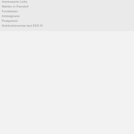
Interessante Links
Wahlen in Parndorf
Fundwesen
Amtssignatur
Postpartner
Gebäudeinventar laut EED III