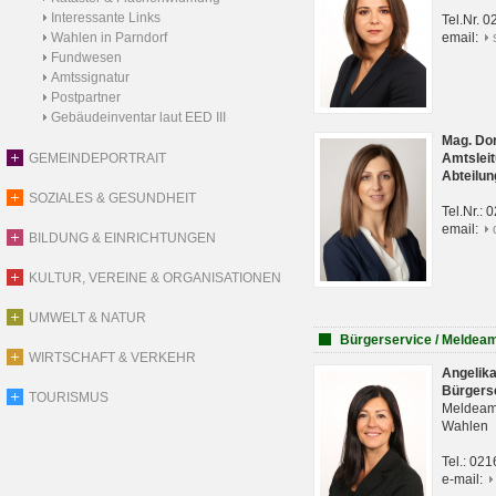
Interessante Links
Tel.Nr. 
Wahlen in Parndorf
email:
Fundwesen
Amtssignatur
Postpartner
Gebäudeinventar laut EED III
Mag. Do
GEMEINDEPORTRAIT
Amtsleit
Abteilun
SOZIALES & GESUNDHEIT
Tel.Nr.:
email:
BILDUNG & EINRICHTUNGEN
KULTUR, VEREINE & ORGANISATIONEN
UMWELT & NATUR
Bürgerservice / Meldea
WIRTSCHAFT & VERKEHR
Angelik
Bürgers
TOURISMUS
Meldeam
Wahlen
Tel.: 02
e-mail: