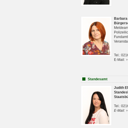
Barbara
Bürgers
Meldeam
Polizeil
Fundam
Veranst
Tel.: 02
E-Mail:
Standesamt
Judith 
Standes
Staatsb
Tel.: 02
E-Mail: