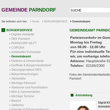
GEMEINDE
PARNDORF
Sie befinden sich hier:
Home
BÜRGERSERVICE
Gemeindeamt
GEMEINDEAMT PARND
BÜRGERSERVICE
Digitale Amtstafel
Parteienverkehr 
ÖEK Parndorf
Montag bis Freitag
PARNDORF HILFT
von 08.00 - 12.00 Uhr
CORONA
Für eine individuelle T
Amtshelfer/ Formulare
wir, um vorherige tele
Gemeindeamt
Adresse:
Hauptstraße 52
Parteien & Gemeinderat
Dorfbote & Bürgermeisterbrief
Telefon:
02166/2300
Sitzungsprotokoll GRS
Bekanntmachungen
Fotos der Gemeindemitarbeite
Sterbefälle
Parndorf.
Wichtige Adressen
Abwasser und Kanalisation
Müll & Sammelstellen
Amtsleitung
Wichtige Termine
Bauhof
Sigrid 
Jobbörse
Amtsleit
Kataster & Flächenwidmung