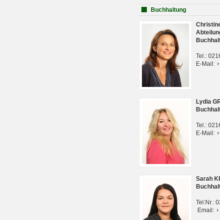
Buchhaltung
Christi
Abteilun
Buchhal
Tel.: 02
E-Mail:
Lydia G
Buchhal
Tel.: 02
E-Mail:
Sarah 
Buchhal
Tel:Nr.:
Email: