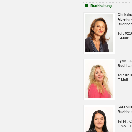
Buchhaltung
Christi
Abteilun
Buchhal
Tel.: 02
E-Mail:
Lydia G
Buchhal
Tel.: 02
E-Mail:
Sarah 
Buchhal
Tel:Nr.:
Email: