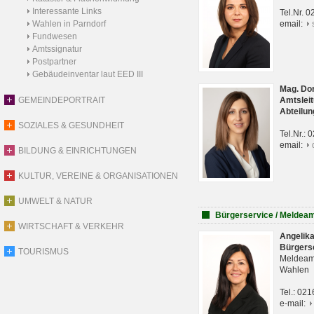
Interessante Links
Tel.Nr. 
Wahlen in Parndorf
email:
Fundwesen
Amtssignatur
Postpartner
Gebäudeinventar laut EED III
Mag. Do
GEMEINDEPORTRAIT
Amtsleit
Abteilun
SOZIALES & GESUNDHEIT
Tel.Nr.:
email:
BILDUNG & EINRICHTUNGEN
KULTUR, VEREINE & ORGANISATIONEN
UMWELT & NATUR
Bürgerservice / Meldea
WIRTSCHAFT & VERKEHR
Angelik
Bürgers
TOURISMUS
Meldeam
Wahlen
Tel.: 02
e-mail: