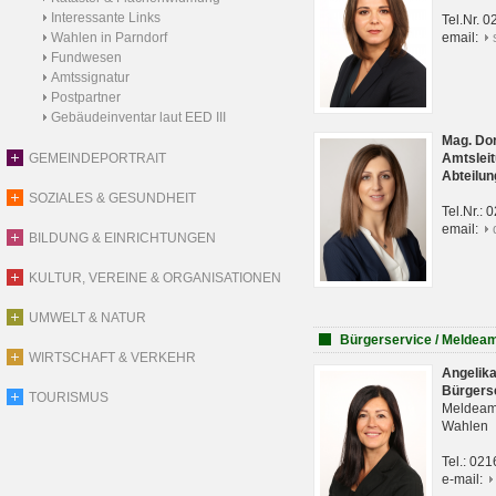
Interessante Links
Tel.Nr. 
Wahlen in Parndorf
email:
Fundwesen
Amtssignatur
Postpartner
Gebäudeinventar laut EED III
Mag. Do
GEMEINDEPORTRAIT
Amtsleit
Abteilun
SOZIALES & GESUNDHEIT
Tel.Nr.:
email:
BILDUNG & EINRICHTUNGEN
KULTUR, VEREINE & ORGANISATIONEN
UMWELT & NATUR
Bürgerservice / Meldea
WIRTSCHAFT & VERKEHR
Angelik
Bürgers
TOURISMUS
Meldeam
Wahlen
Tel.: 02
e-mail: