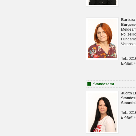
Barbara
Bürgers
Meldeam
Polizeil
Fundam
Veranst
Tel.: 02
E-Mail:
Standesamt
Judith 
Standes
Staatsb
Tel.: 02
E-Mail: