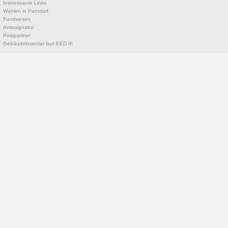
Interessante Links
Wahlen in Parndorf
Fundwesen
Amtssignatur
Postpartner
Gebäudeinventar laut EED III