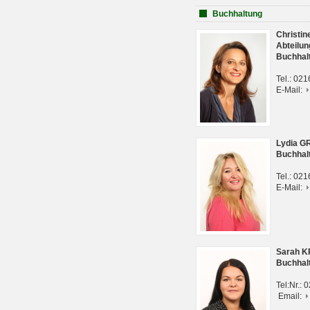
Buchhaltung
Christi
Abteilun
Buchhal
Tel.: 02
E-Mail:
Lydia G
Buchhal
Tel.: 02
E-Mail:
Sarah 
Buchhal
Tel:Nr.:
Email: