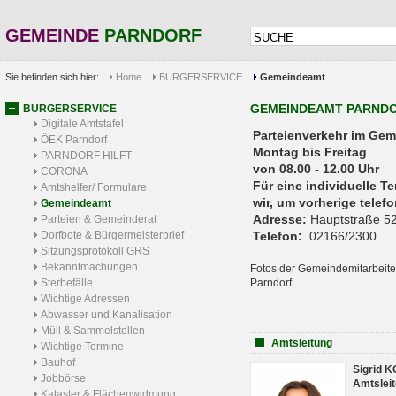
GEMEINDE
PARNDORF
Sie befinden sich hier:
Home
BÜRGERSERVICE
Gemeindeamt
GEMEINDEAMT PARND
BÜRGERSERVICE
Digitale Amtstafel
Parteienverkehr 
ÖEK Parndorf
Montag bis Freitag
PARNDORF HILFT
von 08.00 - 12.00 Uhr
CORONA
Für eine individuelle T
Amtshelfer/ Formulare
wir, um vorherige tele
Gemeindeamt
Adresse:
Hauptstraße 52
Parteien & Gemeinderat
Dorfbote & Bürgermeisterbrief
Telefon:
02166/2300
Sitzungsprotokoll GRS
Bekanntmachungen
Fotos der Gemeindemitarbeite
Sterbefälle
Parndorf.
Wichtige Adressen
Abwasser und Kanalisation
Müll & Sammelstellen
Amtsleitung
Wichtige Termine
Bauhof
Sigrid 
Jobbörse
Amtsleit
Kataster & Flächenwidmung