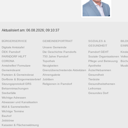
Aktualisiert am: 06.08.2026; 09:10:37
BÜRGERSERVICE
GEMEINDEPORTRAIT
SOZIALES &
BILD
GESUNDHEIT
EINR
Digitale Amtstafel
Unsere Gemeinde
ÖEK Parndorf
Die Geschichte Parndorfs
Parndorf GEHT
Kinde
PARNDORF HILFT
750 Jahre Parndorf
Soziale Organisationen
Volks
CORONA
Topothek
Pflege und Betreuung
Büche
Amtshelfer/ Formulare
Neuigkeiten
Apotheke
Musik
Gemeindeamt
Grenzüberschreitende Aktivitäten
Ärzte/Hebammen
Parteien & Gemeinderat
Ahnengalerie
Gesundheit
Dorfbote & Bürgermeisterbrief
Jubiläen
Tierärzte
Sitzungsprotokoll GRS
Religionen in Parndorf
Gesundheitsthemen
Bekanntmachungen
Leihomas
Sterbefälle
Gesundes Dorf
Wichtige Adressen
Abwasser und Kanalisation
Müll & Sammelstellen
Wichtige Termine
Bauhof
Jobbörse
Kataster & Flächenwidmung