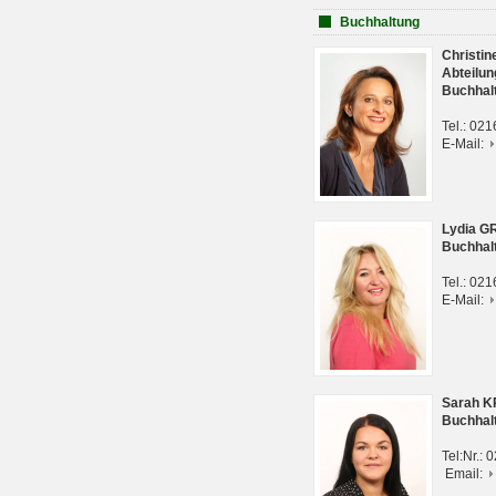
Buchhaltung
Christi
Abteilun
Buchhal
Tel.: 02
E-Mail:
Lydia G
Buchhal
Tel.: 02
E-Mail:
Sarah 
Buchhal
Tel:Nr.:
Email: