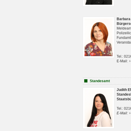
Barbara
Bürgers
Meldeam
Polizeil
Fundam
Veranst
Tel.: 02
E-Mail:
Standesamt
Judith 
Standes
Staatsb
Tel.: 02
E-Mail: