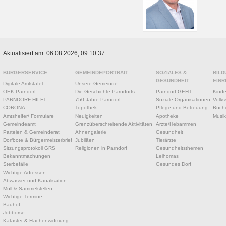
Aktualisiert am: 06.08.2026; 09:10:37
BÜRGERSERVICE
GEMEINDEPORTRAIT
SOZIALES &
BILD
GESUNDHEIT
EINR
Digitale Amtstafel
Unsere Gemeinde
ÖEK Parndorf
Die Geschichte Parndorfs
Parndorf GEHT
Kinde
PARNDORF HILFT
750 Jahre Parndorf
Soziale Organisationen
Volks
CORONA
Topothek
Pflege und Betreuung
Büche
Amtshelfer/ Formulare
Neuigkeiten
Apotheke
Musik
Gemeindeamt
Grenzüberschreitende Aktivitäten
Ärzte/Hebammen
Parteien & Gemeinderat
Ahnengalerie
Gesundheit
Dorfbote & Bürgermeisterbrief
Jubiläen
Tierärzte
Sitzungsprotokoll GRS
Religionen in Parndorf
Gesundheitsthemen
Bekanntmachungen
Leihomas
Sterbefälle
Gesundes Dorf
Wichtige Adressen
Abwasser und Kanalisation
Müll & Sammelstellen
Wichtige Termine
Bauhof
Jobbörse
Kataster & Flächenwidmung