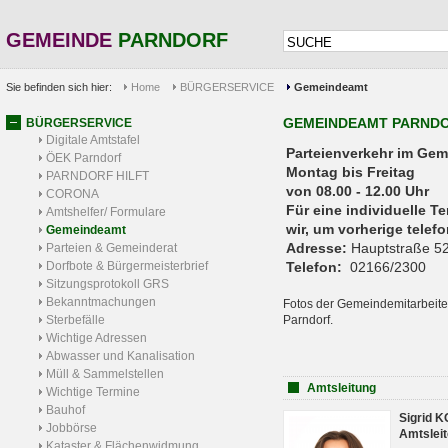
GEMEINDE
PARNDORF
Sie befinden sich hier:
Home
BÜRGERSERVICE
Gemeindeamt
GEMEINDEAMT PARND
BÜRGERSERVICE
Digitale Amtstafel
Parteienverkehr 
ÖEK Parndorf
Montag bis Freitag
PARNDORF HILFT
von 08.00 - 12.00 Uhr
CORONA
Für eine individuelle T
Amtshelfer/ Formulare
wir, um vorherige tele
Gemeindeamt
Adresse:
Hauptstraße 52
Parteien & Gemeinderat
Dorfbote & Bürgermeisterbrief
Telefon:
02166/2300
Sitzungsprotokoll GRS
Bekanntmachungen
Fotos der Gemeindemitarbeite
Sterbefälle
Parndorf.
Wichtige Adressen
Abwasser und Kanalisation
Müll & Sammelstellen
Amtsleitung
Wichtige Termine
Bauhof
Sigrid 
Jobbörse
Amtsleit
Kataster & Flächenwidmung