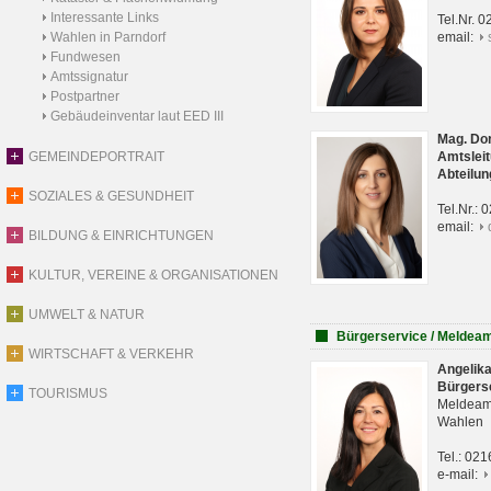
Interessante Links
Tel.Nr. 
Wahlen in Parndorf
email:
Fundwesen
Amtssignatur
Postpartner
Gebäudeinventar laut EED III
Mag. Do
GEMEINDEPORTRAIT
Amtsleit
Abteilun
SOZIALES & GESUNDHEIT
Tel.Nr.:
email:
BILDUNG & EINRICHTUNGEN
KULTUR, VEREINE & ORGANISATIONEN
UMWELT & NATUR
Bürgerservice / Meldea
WIRTSCHAFT & VERKEHR
Angelik
Bürgers
TOURISMUS
Meldeam
Wahlen
Tel.: 02
e-mail: