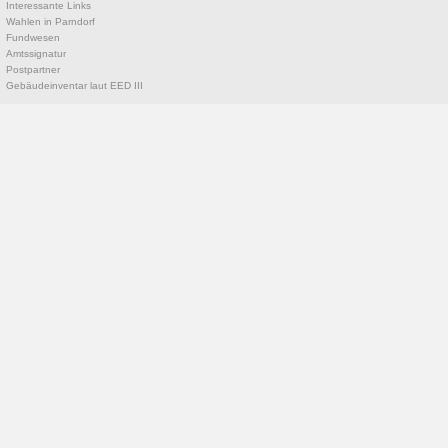
Interessante Links
Wahlen in Parndorf
Fundwesen
Amtssignatur
Postpartner
Gebäudeinventar laut EED III