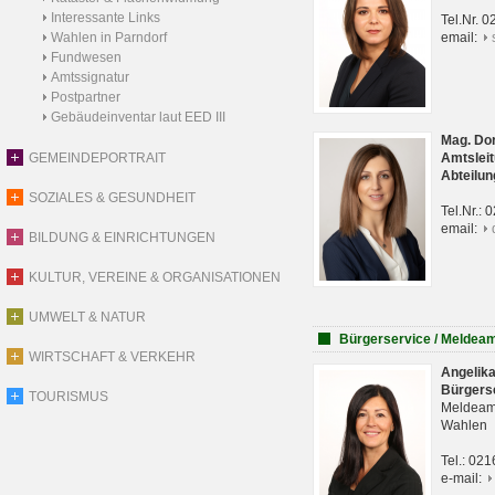
Interessante Links
Tel.Nr. 
Wahlen in Parndorf
email:
Fundwesen
Amtssignatur
Postpartner
Gebäudeinventar laut EED III
Mag. Do
GEMEINDEPORTRAIT
Amtsleit
Abteilun
SOZIALES & GESUNDHEIT
Tel.Nr.:
email:
BILDUNG & EINRICHTUNGEN
KULTUR, VEREINE & ORGANISATIONEN
UMWELT & NATUR
Bürgerservice / Meldea
WIRTSCHAFT & VERKEHR
Angelik
Bürgers
TOURISMUS
Meldeam
Wahlen
Tel.: 02
e-mail: