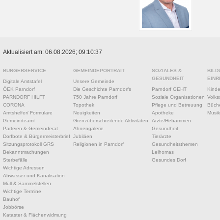
Aktualisiert am: 06.08.2026; 09:10:37
BÜRGERSERVICE
GEMEINDEPORTRAIT
SOZIALES &
BILD
GESUNDHEIT
EINR
Digitale Amtstafel
Unsere Gemeinde
ÖEK Parndorf
Die Geschichte Parndorfs
Parndorf GEHT
Kinde
PARNDORF HILFT
750 Jahre Parndorf
Soziale Organisationen
Volks
CORONA
Topothek
Pflege und Betreuung
Büche
Amtshelfer/ Formulare
Neuigkeiten
Apotheke
Musik
Gemeindeamt
Grenzüberschreitende Aktivitäten
Ärzte/Hebammen
Parteien & Gemeinderat
Ahnengalerie
Gesundheit
Dorfbote & Bürgermeisterbrief
Jubiläen
Tierärzte
Sitzungsprotokoll GRS
Religionen in Parndorf
Gesundheitsthemen
Bekanntmachungen
Leihomas
Sterbefälle
Gesundes Dorf
Wichtige Adressen
Abwasser und Kanalisation
Müll & Sammelstellen
Wichtige Termine
Bauhof
Jobbörse
Kataster & Flächenwidmung