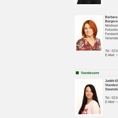
Barbara
Bürgers
Meldeam
Polizeil
Fundam
Veranst
Tel.: 02
E-Mail:
Standesamt
Judith 
Standes
Staatsb
Tel.: 02
E-Mail: