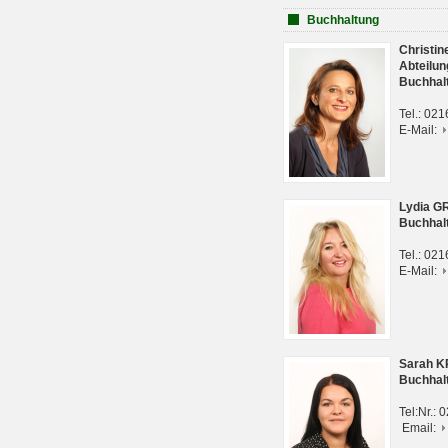
Buchhaltung
Christi
Abteilun
Buchhal
Tel.: 02
E-Mail:
Lydia G
Buchhal
Tel.: 02
E-Mail:
Sarah 
Buchhal
Tel:Nr.:
Email: