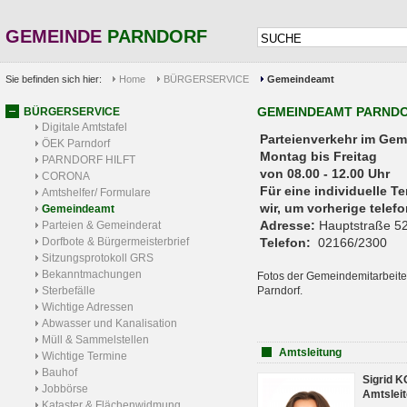
GEMEINDE
PARNDORF
Sie befinden sich hier:
Home
BÜRGERSERVICE
Gemeindeamt
GEMEINDEAMT PARND
BÜRGERSERVICE
Digitale Amtstafel
Parteienverkehr 
ÖEK Parndorf
Montag bis Freitag
PARNDORF HILFT
von 08.00 - 12.00 Uhr
CORONA
Für eine individuelle T
Amtshelfer/ Formulare
wir, um vorherige tele
Gemeindeamt
Adresse:
Hauptstraße 52
Parteien & Gemeinderat
Dorfbote & Bürgermeisterbrief
Telefon:
02166/2300
Sitzungsprotokoll GRS
Bekanntmachungen
Fotos der Gemeindemitarbeite
Sterbefälle
Parndorf.
Wichtige Adressen
Abwasser und Kanalisation
Müll & Sammelstellen
Amtsleitung
Wichtige Termine
Bauhof
Sigrid 
Jobbörse
Amtsleit
Kataster & Flächenwidmung