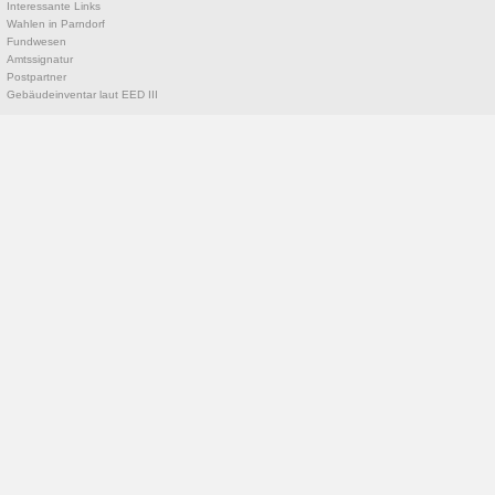
Interessante Links
Wahlen in Parndorf
Fundwesen
Amtssignatur
Postpartner
Gebäudeinventar laut EED III