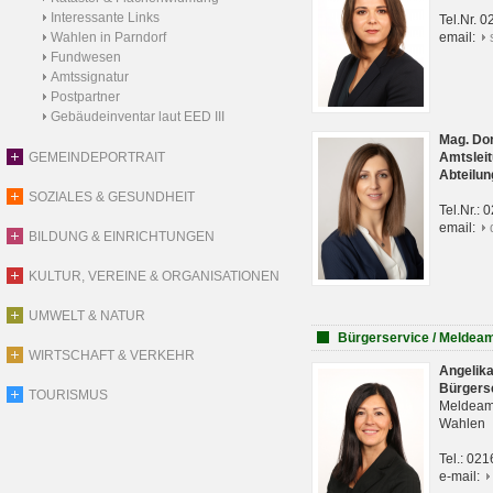
Interessante Links
Tel.Nr. 
Wahlen in Parndorf
email:
Fundwesen
Amtssignatur
Postpartner
Gebäudeinventar laut EED III
Mag. Do
GEMEINDEPORTRAIT
Amtsleit
Abteilun
SOZIALES & GESUNDHEIT
Tel.Nr.:
email:
BILDUNG & EINRICHTUNGEN
KULTUR, VEREINE & ORGANISATIONEN
UMWELT & NATUR
Bürgerservice / Meldea
WIRTSCHAFT & VERKEHR
Angelik
Bürgers
TOURISMUS
Meldeam
Wahlen
Tel.: 02
e-mail: