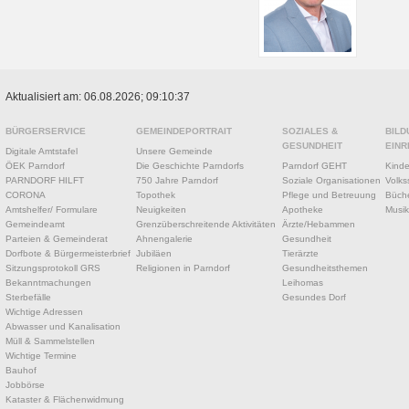
Aktualisiert am: 06.08.2026; 09:10:37
BÜRGERSERVICE
GEMEINDEPORTRAIT
SOZIALES &
BILD
GESUNDHEIT
EINR
Digitale Amtstafel
Unsere Gemeinde
ÖEK Parndorf
Die Geschichte Parndorfs
Parndorf GEHT
Kinde
PARNDORF HILFT
750 Jahre Parndorf
Soziale Organisationen
Volks
CORONA
Topothek
Pflege und Betreuung
Büche
Amtshelfer/ Formulare
Neuigkeiten
Apotheke
Musik
Gemeindeamt
Grenzüberschreitende Aktivitäten
Ärzte/Hebammen
Parteien & Gemeinderat
Ahnengalerie
Gesundheit
Dorfbote & Bürgermeisterbrief
Jubiläen
Tierärzte
Sitzungsprotokoll GRS
Religionen in Parndorf
Gesundheitsthemen
Bekanntmachungen
Leihomas
Sterbefälle
Gesundes Dorf
Wichtige Adressen
Abwasser und Kanalisation
Müll & Sammelstellen
Wichtige Termine
Bauhof
Jobbörse
Kataster & Flächenwidmung