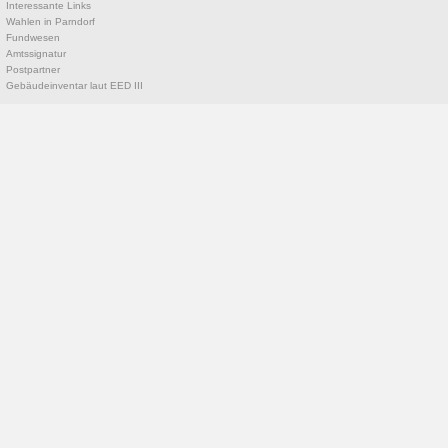
Interessante Links
Wahlen in Parndorf
Fundwesen
Amtssignatur
Postpartner
Gebäudeinventar laut EED III