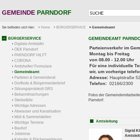
GEMEINDE
PARNDORF
Sie befinden sich hier:
Home
BÜRGERSERVICE
Gemeindeamt
GEMEINDEAMT PARND
BÜRGERSERVICE
Digitale Amtstafel
Parteienverkehr 
ÖEK Parndorf
Montag bis Freitag
PARNDORF HILFT
von 08.00 - 12.00 Uhr
CORONA
Für eine individuelle T
Amtshelfer/ Formulare
wir, um vorherige tele
Gemeindeamt
Adresse:
Hauptstraße 52
Parteien & Gemeinderat
Dorfbote & Bürgermeisterbrief
Telefon:
02166/2300
Sitzungsprotokoll GRS
Bekanntmachungen
Fotos der Gemeindemitarbeite
Sterbefälle
Parndorf.
Wichtige Adressen
Abwasser und Kanalisation
Müll & Sammelstellen
Amtsleitung
Wichtige Termine
Bauhof
Sigrid 
Jobbörse
Amtsleit
Kataster & Flächenwidmung