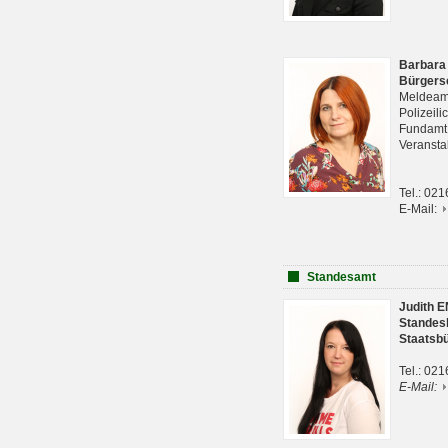
Barbara
Bürgers
Meldeam
Polizeil
Fundam
Veranst
Tel.: 02
E-Mail:
Standesamt
Judith 
Standes
Staatsb
Tel.: 02
E-Mail: