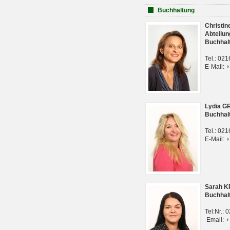
Buchhaltung
Christi
Abteilun
Buchhal
Tel.: 02
E-Mail:
Lydia G
Buchhal
Tel.: 02
E-Mail:
Sarah 
Buchhal
Tel:Nr.:
Email: