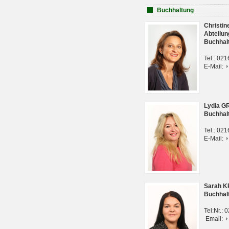
Buchhaltung
Christi
Abteilun
Buchhal
Tel.: 02
E-Mail:
Lydia G
Buchhal
Tel.: 02
E-Mail:
Sarah 
Buchhal
Tel:Nr.:
Email: