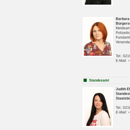
Barbara
Bürgers
Meldeam
Polizeil
Fundam
Veranst
Tel.: 02
E-Mail:
Standesamt
Judith 
Standes
Staatsb
Tel.: 02
E-Mail: