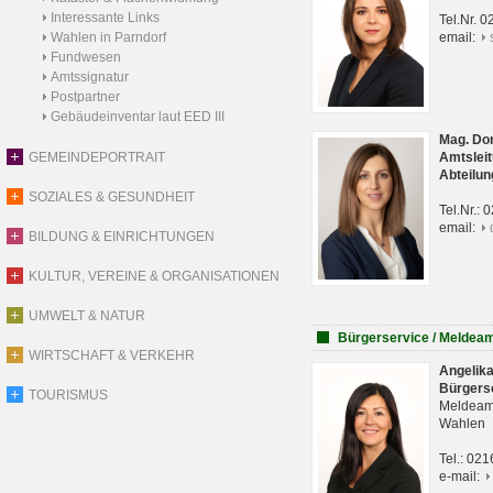
Interessante Links
Tel.Nr. 
Wahlen in Parndorf
email:
Fundwesen
Amtssignatur
Postpartner
Gebäudeinventar laut EED III
Mag. Do
GEMEINDEPORTRAIT
Amtsleit
Abteilun
SOZIALES & GESUNDHEIT
Tel.Nr.:
email:
BILDUNG & EINRICHTUNGEN
KULTUR, VEREINE & ORGANISATIONEN
UMWELT & NATUR
Bürgerservice / Meldea
WIRTSCHAFT & VERKEHR
Angelik
Bürgers
TOURISMUS
Meldeam
Wahlen
Tel.: 02
e-mail: