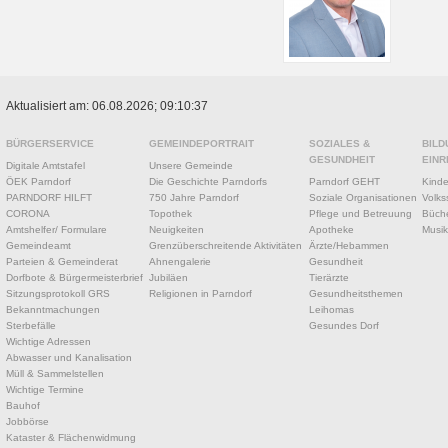
Aktualisiert am: 06.08.2026; 09:10:37
BÜRGERSERVICE
GEMEINDEPORTRAIT
SOZIALES &
BILD
GESUNDHEIT
EINR
Digitale Amtstafel
Unsere Gemeinde
ÖEK Parndorf
Die Geschichte Parndorfs
Parndorf GEHT
Kinde
PARNDORF HILFT
750 Jahre Parndorf
Soziale Organisationen
Volks
CORONA
Topothek
Pflege und Betreuung
Büche
Amtshelfer/ Formulare
Neuigkeiten
Apotheke
Musik
Gemeindeamt
Grenzüberschreitende Aktivitäten
Ärzte/Hebammen
Parteien & Gemeinderat
Ahnengalerie
Gesundheit
Dorfbote & Bürgermeisterbrief
Jubiläen
Tierärzte
Sitzungsprotokoll GRS
Religionen in Parndorf
Gesundheitsthemen
Bekanntmachungen
Leihomas
Sterbefälle
Gesundes Dorf
Wichtige Adressen
Abwasser und Kanalisation
Müll & Sammelstellen
Wichtige Termine
Bauhof
Jobbörse
Kataster & Flächenwidmung