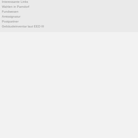
Interessante Links
Wahlen in Parndorf
Fundwesen
Amtssignatur
Postpartner
Gebäudeinventar laut EED III