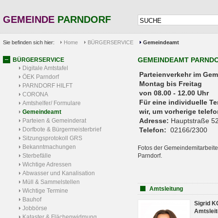
GEMEINDE
PARNDORF
Sie befinden sich hier:
Home
BÜRGERSERVICE
Gemeindeamt
GEMEINDEAMT PARND
BÜRGERSERVICE
Digitale Amtstafel
Parteienverkehr 
ÖEK Parndorf
Montag bis Freitag
PARNDORF HILFT
von 08.00 - 12.00 Uhr
CORONA
Für eine individuelle T
Amtshelfer/ Formulare
wir, um vorherige tele
Gemeindeamt
Adresse:
Hauptstraße 52
Parteien & Gemeinderat
Dorfbote & Bürgermeisterbrief
Telefon:
02166/2300
Sitzungsprotokoll GRS
Bekanntmachungen
Fotos der Gemeindemitarbeite
Sterbefälle
Parndorf.
Wichtige Adressen
Abwasser und Kanalisation
Müll & Sammelstellen
Amtsleitung
Wichtige Termine
Bauhof
Sigrid 
Jobbörse
Amtsleit
Kataster & Flächenwidmung