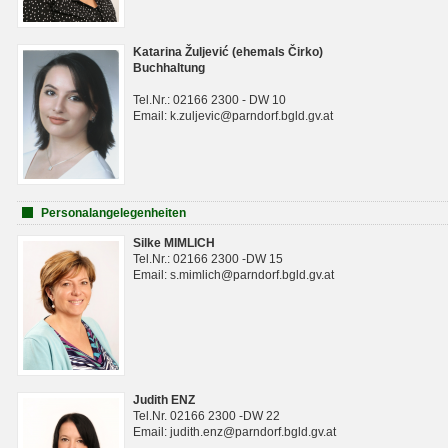
Katarina Žuljević (ehemals Čirko)
Buchhaltung
Tel.Nr.: 02166 2300 - DW 10
Email: k.zuljevic@parndorf.bgld.gv.at
Personalangelegenheiten
Silke MIMLICH
Tel.Nr.: 02166 2300 -DW 15
Email: s.mimlich@parndorf.bgld.gv.at
Judith ENZ
Tel.Nr. 02166 2300 -DW 22
Email: judith.enz@parndorf.bgld.gv.at