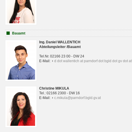
Bauamt
Ing. Daniel WALLENTICH
Abteilungsleiter /Bauamt
Tel.Nr. 02166 23 00 - DW 24
E-Mail:
d dot wallentich at parndorf dot bgld dot gv dot at
Christine MIKULA
Tel.: 02166 2300 - DW 16
E-Mail:
c.mikula@parndorf.bgld.gv.at