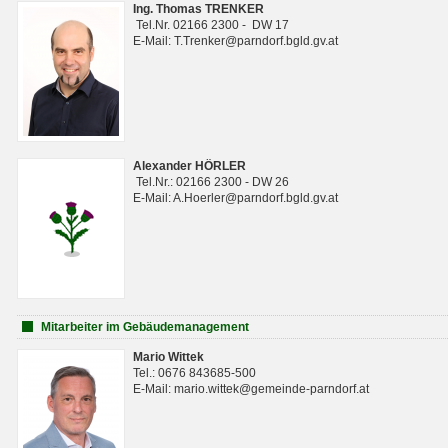
Ing. Thomas TRENKER
Tel.Nr. 02166 2300 - DW 17
E-Mail: T.Trenker@parndorf.bgld.gv.at
Alexander HÖRLER
Tel.Nr.: 02166 2300 - DW 26
E-Mail: A.Hoerler@parndorf.bgld.gv.at
Mitarbeiter im Gebäudemanagement
Mario Wittek
Tel.: 0676 843685-500
E-Mail: mario.wittek@gemeinde-parndorf.at