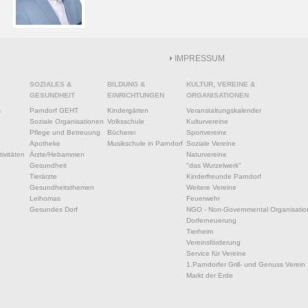
IMPRESSUM
SOZIALES &
BILDUNG &
KULTUR, VEREINE &
GESUNDHEIT
EINRICHTUNGEN
ORGANISATIONEN
s
Parndorf GEHT
Kindergärten
Veranstaltungskalender
Soziale Organisationen
Volksschule
Kulturvereine
Pflege und Betreuung
Bücherei
Sportvereine
Apotheke
Musikschule in Parndorf
Soziale Vereine
ivitäten
Ärzte/Hebammen
Naturvereine
Gesundheit
"das Wurzelwerk"
Tierärzte
Kinderfreunde Parndorf
Gesundheitsthemen
Weitere Vereine
Leihomas
Feuerwehr
Gesundes Dorf
NGO - Non-Governmental Organisatio
Dorferneuerung
Tierheim
Vereinsförderung
Service für Vereine
1.Parndorfer Grill- und Genuss Verein
Markt der Erde