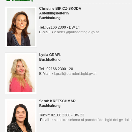
Christine BIRICZ-SKODA
Abteilungsleiterin
Buchhaltung
Tel.: 02166 2300 - DW 14
E-Mail:
c.biricz@parndorf.bgld.gv.at
Lydia GRAFL
Buchhaltung
Tel.: 02166 2300 - 20
E-Mail:
l.grafl@parndorf.bgld.gv.at
Sarah KRETSCHMAR
Buchhaltung
Tel:Nr.: 02166 2300 - DW 23
Email:
s dot kretschmar at parndorf dot bgld dot gv dot a