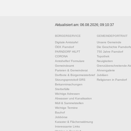
Aktualisiert am: 06.08.2026; 09:10:37
BÜRGERSERVICE
GEMEINDEPORTRAIT
Digitale Amtstafel
Unsere Gemeinde
ÖEK Parndorf
Die Geschichte Parndorf
PARNDORF HILFT
750 Jahre Parndorf
CORONA
Topothek
Amtshelfer/ Formulare
Neuigkeiten
Gemeindeamt
Grenzüberschreitende Akt
Parteien & Gemeinderat
Ahnengalerie
Dorfbote & Bürgermeisterbrief
Jubiläen
Sitzungsprotokoll GRS
Religionen in Parndorf
Bekanntmachungen
Sterbefälle
Wichtige Adressen
Abwasser und Kanalisation
Müll & Sammelstellen
Wichtige Termine
Bauhof
Jobbörse
Kataster & Flächenwidmung
Interessante Links