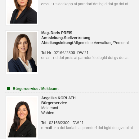
email:
s dot kopp at parndorf dot bgld dot gv dot at
Mag. Doris PREIS
Amtsleitung-Stellvertretung
Abteilungsleitun
g
/
Allgemeine Verwaltung/Personal
Tel.Nr.: 02166/ 2300 -DW 21
email:
d dot preis at parndorf dot bgld dot gv dot at
Bürgerservice / Meldeamt
Angelika KORLATH
Bürgerservice
Meldeamt
Wahlen
Tel.: 02166/2300 - DW 11
e-mail:
a dot korlath at parndorf dot bgld dot gv dot at