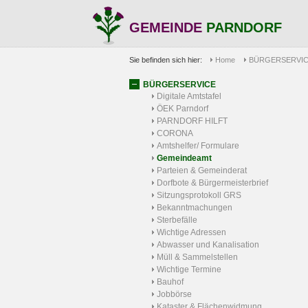
GEMEINDE
PARNDORF
Sie befinden sich hier:
Home
BÜRGERSERVI
BÜRGERSERVICE
Digitale Amtstafel
ÖEK Parndorf
PARNDORF HILFT
CORONA
Amtshelfer/ Formulare
Gemeindeamt
Parteien & Gemeinderat
Dorfbote & Bürgermeisterbrief
Sitzungsprotokoll GRS
Bekanntmachungen
Sterbefälle
Wichtige Adressen
Abwasser und Kanalisation
Müll & Sammelstellen
Wichtige Termine
Bauhof
Jobbörse
Kataster & Flächenwidmung