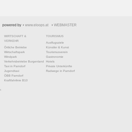
powered by
www.eloops.at
WEBMASTER
WIRTSCHAFT &
TOURISMUS
VERKEHR
Ausflugsziele
Örtliche Betriebe
Künstler & Kunst
Wirtschaftspark
Tourismusverein
Windpark
Gastronomie
Verkehrsbetriebe Burgenland
Hotels
Taxi in Parndorf
Private Unterkünfte
Jugendtaxi
Radwege in Parndorf
ÖBB Parndorf
Kraftfahrlinie B10
n