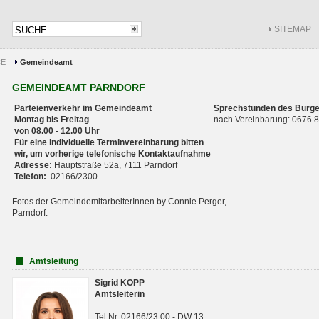
SITEMAP
CE
Gemeindeamt
GEMEINDEAMT PARNDORF
Parteienverkehr im Gemeindeamt
Sprechstunden des Bürge
Montag bis Freitag
nach Vereinbarung: 0676
von 08.00 - 12.00 Uhr
Für eine individuelle Terminvereinbarung bitten
wir, um vorherige telefonische Kontaktaufnahme
Adresse:
Hauptstraße 52a, 7111 Parndorf
Telefon:
02166/2300
Fotos der GemeindemitarbeiterInnen by Connie Perger,
Parndorf.
Amtsleitung
Sigrid KOPP
Amtsleiterin
Tel.Nr. 02166/23 00 - DW 13