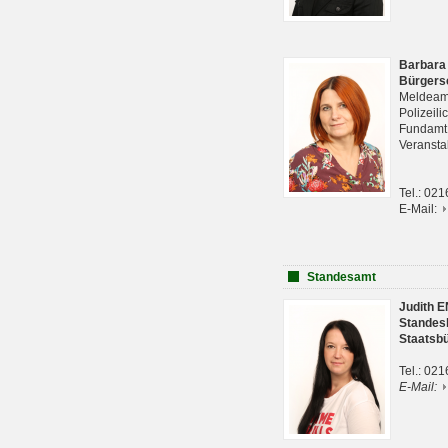
Barbara
Bürgers
Meldeam
Polizeil
Fundam
Veranst
Tel.: 02
E-Mail:
Standesamt
Judith 
Standes
Staatsb
Tel.: 02
E-Mail: