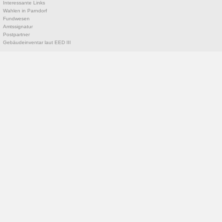
Interessante Links
Wahlen in Parndorf
Fundwesen
Amtssignatur
Postpartner
Gebäudeinventar laut EED III