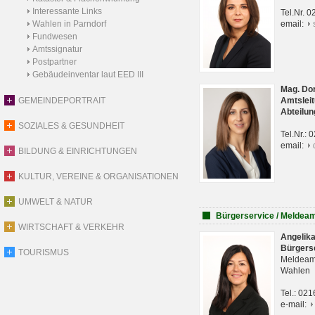
Interessante Links
Tel.Nr. 
Wahlen in Parndorf
email:
Fundwesen
Amtssignatur
Postpartner
Gebäudeinventar laut EED III
Mag. Do
GEMEINDEPORTRAIT
Amtsleit
Abteilun
SOZIALES & GESUNDHEIT
Tel.Nr.:
email:
BILDUNG & EINRICHTUNGEN
KULTUR, VEREINE & ORGANISATIONEN
UMWELT & NATUR
Bürgerservice / Meldea
WIRTSCHAFT & VERKEHR
Angelik
Bürgers
TOURISMUS
Meldeam
Wahlen
Tel.: 02
e-mail: