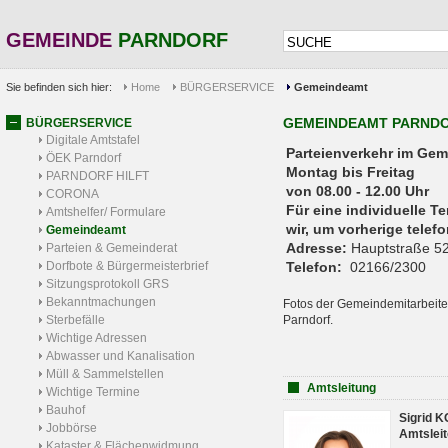
GEMEINDE
PARNDORF
Sie befinden sich hier:
Home
BÜRGERSERVICE
Gemeindeamt
GEMEINDEAMT PARND
BÜRGERSERVICE
Digitale Amtstafel
Parteienverkehr 
ÖEK Parndorf
Montag bis Freitag
PARNDORF HILFT
von 08.00 - 12.00 Uhr
CORONA
Für eine individuelle T
Amtshelfer/ Formulare
wir, um vorherige tele
Gemeindeamt
Adresse:
Hauptstraße 52
Parteien & Gemeinderat
Dorfbote & Bürgermeisterbrief
Telefon:
02166/2300
Sitzungsprotokoll GRS
Bekanntmachungen
Fotos der Gemeindemitarbeite
Sterbefälle
Parndorf.
Wichtige Adressen
Abwasser und Kanalisation
Müll & Sammelstellen
Amtsleitung
Wichtige Termine
Bauhof
Sigrid 
Jobbörse
Amtsleit
Kataster & Flächenwidmung