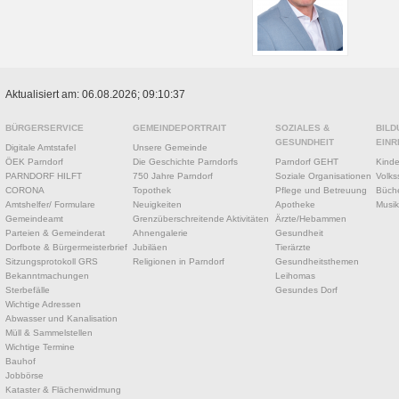
Aktualisiert am: 06.08.2026; 09:10:37
BÜRGERSERVICE
GEMEINDEPORTRAIT
SOZIALES &
BILD
GESUNDHEIT
EINR
Digitale Amtstafel
Unsere Gemeinde
ÖEK Parndorf
Die Geschichte Parndorfs
Parndorf GEHT
Kinde
PARNDORF HILFT
750 Jahre Parndorf
Soziale Organisationen
Volks
CORONA
Topothek
Pflege und Betreuung
Büche
Amtshelfer/ Formulare
Neuigkeiten
Apotheke
Musik
Gemeindeamt
Grenzüberschreitende Aktivitäten
Ärzte/Hebammen
Parteien & Gemeinderat
Ahnengalerie
Gesundheit
Dorfbote & Bürgermeisterbrief
Jubiläen
Tierärzte
Sitzungsprotokoll GRS
Religionen in Parndorf
Gesundheitsthemen
Bekanntmachungen
Leihomas
Sterbefälle
Gesundes Dorf
Wichtige Adressen
Abwasser und Kanalisation
Müll & Sammelstellen
Wichtige Termine
Bauhof
Jobbörse
Kataster & Flächenwidmung