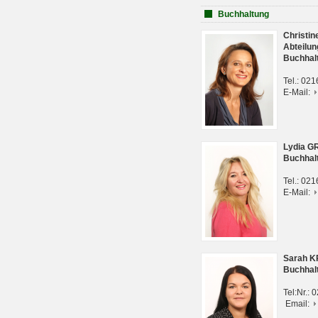
Buchhaltung
Christi
Abteilun
Buchhal
Tel.: 02
E-Mail:
Lydia G
Buchhal
Tel.: 02
E-Mail:
Sarah 
Buchhal
Tel:Nr.:
Email: