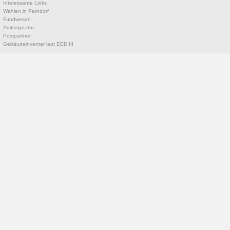
Interessante Links
Wahlen in Parndorf
Fundwesen
Amtssignatur
Postpartner
Gebäudeinventar laut EED III