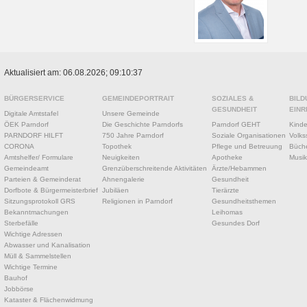
Aktualisiert am: 06.08.2026; 09:10:37
BÜRGERSERVICE
GEMEINDEPORTRAIT
SOZIALES &
BILD
GESUNDHEIT
EINR
Digitale Amtstafel
Unsere Gemeinde
ÖEK Parndorf
Die Geschichte Parndorfs
Parndorf GEHT
Kinde
PARNDORF HILFT
750 Jahre Parndorf
Soziale Organisationen
Volks
CORONA
Topothek
Pflege und Betreuung
Büche
Amtshelfer/ Formulare
Neuigkeiten
Apotheke
Musik
Gemeindeamt
Grenzüberschreitende Aktivitäten
Ärzte/Hebammen
Parteien & Gemeinderat
Ahnengalerie
Gesundheit
Dorfbote & Bürgermeisterbrief
Jubiläen
Tierärzte
Sitzungsprotokoll GRS
Religionen in Parndorf
Gesundheitsthemen
Bekanntmachungen
Leihomas
Sterbefälle
Gesundes Dorf
Wichtige Adressen
Abwasser und Kanalisation
Müll & Sammelstellen
Wichtige Termine
Bauhof
Jobbörse
Kataster & Flächenwidmung