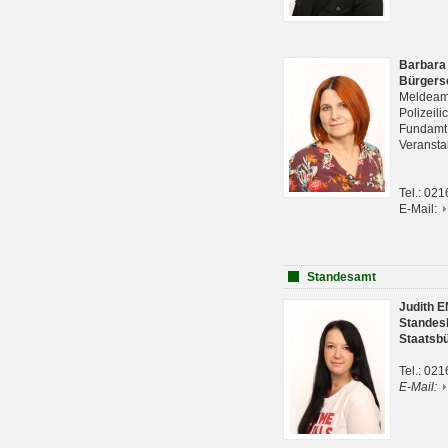
Barbara
Bürgers
Meldeam
Polizeil
Fundam
Veranst
Tel.: 02
E-Mail:
Standesamt
Judith 
Standes
Staatsb
Tel.: 02
E-Mail: