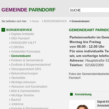
GEMEINDE
PARNDORF
Sie befinden sich hier:
Home
BÜRGERSERVICE
Gemeindeamt
GEMEINDEAMT PARND
BÜRGERSERVICE
Digitale Amtstafel
Parteienverkehr 
ÖEK Parndorf
Montag bis Freitag
PARNDORF HILFT
von 08.00 - 12.00 Uhr
CORONA
Für eine individuelle T
Amtshelfer/ Formulare
wir, um vorherige tele
Gemeindeamt
Adresse:
Hauptstraße 52
Parteien & Gemeinderat
Dorfbote & Bürgermeisterbrief
Telefon:
02166/2300
Sitzungsprotokoll GRS
Bekanntmachungen
Fotos der Gemeindemitarbeite
Sterbefälle
Parndorf.
Wichtige Adressen
Abwasser und Kanalisation
Müll & Sammelstellen
Amtsleitung
Wichtige Termine
Bauhof
Sigrid 
Jobbörse
Amtsleit
Kataster & Flächenwidmung