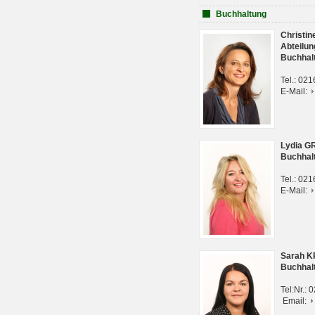
Buchhaltung
Christi
Abteilun
Buchhal
Tel.: 02
E-Mail:
Lydia G
Buchhal
Tel.: 02
E-Mail:
Sarah 
Buchhal
Tel:Nr.:
Email: