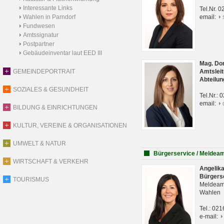
Interessante Links
Tel.Nr. 
Wahlen in Parndorf
email:
Fundwesen
Amtssignatur
Postpartner
Gebäudeinventar laut EED III
Mag. Do
GEMEINDEPORTRAIT
Amtsleit
Abteilun
SOZIALES & GESUNDHEIT
Tel.Nr.:
email:
BILDUNG & EINRICHTUNGEN
KULTUR, VEREINE & ORGANISATIONEN
UMWELT & NATUR
Bürgerservice / Meldea
WIRTSCHAFT & VERKEHR
Angelik
Bürgers
TOURISMUS
Meldeam
Wahlen
Tel.: 02
e-mail: