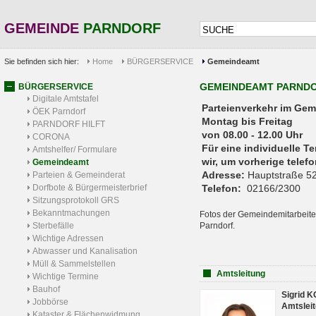
GEMEINDE
PARNDORF
Sie befinden sich hier:
Home
BÜRGERSERVICE
Gemeindeamt
GEMEINDEAMT PARND
BÜRGERSERVICE
Digitale Amtstafel
Parteienverkehr 
ÖEK Parndorf
Montag bis Freitag
PARNDORF HILFT
von 08.00 - 12.00 Uhr
CORONA
Für eine individuelle T
Amtshelfer/ Formulare
wir, um vorherige tele
Gemeindeamt
Adresse:
Hauptstraße 52
Parteien & Gemeinderat
Dorfbote & Bürgermeisterbrief
Telefon:
02166/2300
Sitzungsprotokoll GRS
Bekanntmachungen
Fotos der Gemeindemitarbeite
Sterbefälle
Parndorf.
Wichtige Adressen
Abwasser und Kanalisation
Müll & Sammelstellen
Amtsleitung
Wichtige Termine
Bauhof
Sigrid 
Jobbörse
Amtsleit
Kataster & Flächenwidmung