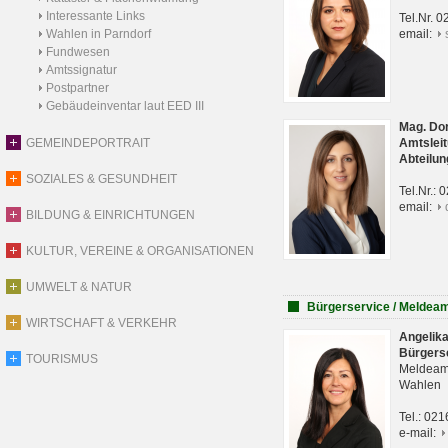
Interessante Links
Tel.Nr. 
Wahlen in Parndorf
email:
Fundwesen
Amtssignatur
Postpartner
Gebäudeinventar laut EED III
Mag. Do
GEMEINDEPORTRAIT
Amtsleit
Abteilun
SOZIALES & GESUNDHEIT
Tel.Nr.:
email:
BILDUNG & EINRICHTUNGEN
KULTUR, VEREINE & ORGANISATIONEN
UMWELT & NATUR
Bürgerservice / Meldea
WIRTSCHAFT & VERKEHR
Angelik
Bürgers
TOURISMUS
Meldeam
Wahlen
Tel.: 02
e-mail: