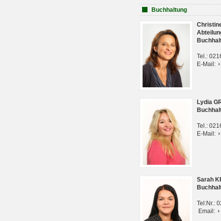
Buchhaltung
Christi
Abteilun
Buchhal
Tel.: 02
E-Mail:
Lydia G
Buchhal
Tel.: 02
E-Mail:
Sarah 
Buchhal
Tel:Nr.:
Email: