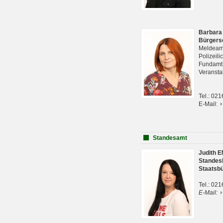
Barbara
Bürgers
Meldeam
Polizeil
Fundam
Veranst
Tel.: 02
E-Mail:
Standesamt
Judith 
Standes
Staatsb
Tel.: 02
E-Mail: