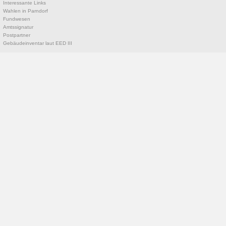
Interessante Links
Wahlen in Parndorf
Fundwesen
Amtssignatur
Postpartner
Gebäudeinventar laut EED III