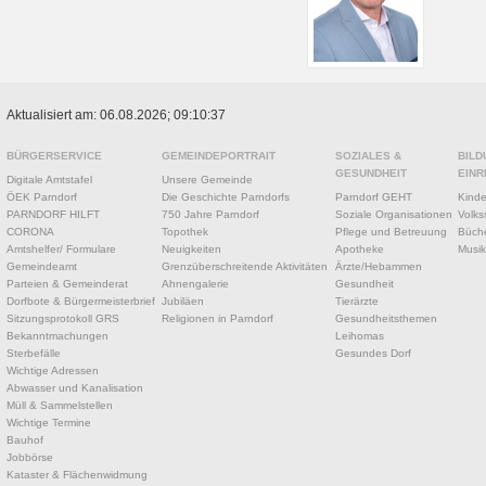
Aktualisiert am: 06.08.2026; 09:10:37
BÜRGERSERVICE
GEMEINDEPORTRAIT
SOZIALES &
BILD
GESUNDHEIT
EINR
Digitale Amtstafel
Unsere Gemeinde
ÖEK Parndorf
Die Geschichte Parndorfs
Parndorf GEHT
Kinde
PARNDORF HILFT
750 Jahre Parndorf
Soziale Organisationen
Volks
CORONA
Topothek
Pflege und Betreuung
Büche
Amtshelfer/ Formulare
Neuigkeiten
Apotheke
Musik
Gemeindeamt
Grenzüberschreitende Aktivitäten
Ärzte/Hebammen
Parteien & Gemeinderat
Ahnengalerie
Gesundheit
Dorfbote & Bürgermeisterbrief
Jubiläen
Tierärzte
Sitzungsprotokoll GRS
Religionen in Parndorf
Gesundheitsthemen
Bekanntmachungen
Leihomas
Sterbefälle
Gesundes Dorf
Wichtige Adressen
Abwasser und Kanalisation
Müll & Sammelstellen
Wichtige Termine
Bauhof
Jobbörse
Kataster & Flächenwidmung