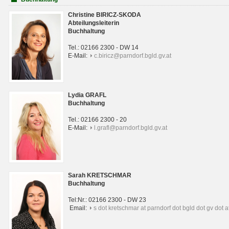
Christine BIRICZ-SKODA
Abteilungsleiterin
Buchhaltung
Tel.: 02166 2300 - DW 14
E-Mail:
c.biricz@parndorf.bgld.gv.at
Lydia GRAFL
Buchhaltung
Tel.: 02166 2300 - 20
E-Mail:
l.grafl@parndorf.bgld.gv.at
Sarah KRETSCHMAR
Buchhaltung
Tel:Nr.: 02166 2300 - DW 23
Email:
s dot kretschmar at parndorf dot bgld dot gv dot a