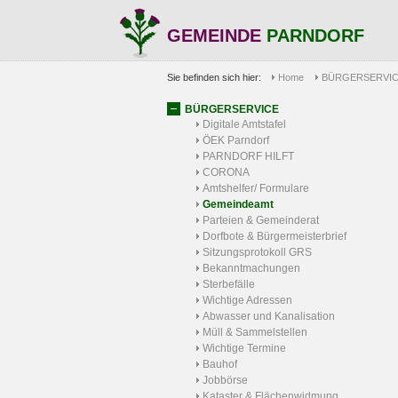
GEMEINDE
PARNDORF
Sie befinden sich hier:
Home
BÜRGERSERVI
BÜRGERSERVICE
Digitale Amtstafel
ÖEK Parndorf
PARNDORF HILFT
CORONA
Amtshelfer/ Formulare
Gemeindeamt
Parteien & Gemeinderat
Dorfbote & Bürgermeisterbrief
Sitzungsprotokoll GRS
Bekanntmachungen
Sterbefälle
Wichtige Adressen
Abwasser und Kanalisation
Müll & Sammelstellen
Wichtige Termine
Bauhof
Jobbörse
Kataster & Flächenwidmung