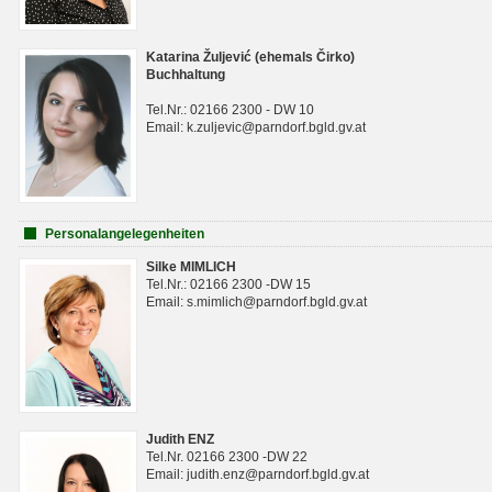
Katarina Žuljević (ehemals Čirko)
Buchhaltung
Tel.Nr.: 02166 2300 - DW 10
Email: k.zuljevic@parndorf.bgld.gv.at
Personalangelegenheiten
Silke MIMLICH
Tel.Nr.: 02166 2300 -DW 15
Email: s.mimlich@parndorf.bgld.gv.at
Judith ENZ
Tel.Nr. 02166 2300 -DW 22
Email: judith.enz@parndorf.bgld.gv.at