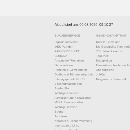
Aktualisiert am: 06.08.2026; 09:10:37
BÜRGERSERVICE
GEMEINDEPORTRAIT
Digitale Amtstafel
Unsere Gemeinde
ÖEK Parndorf
Die Geschichte Parndorf
PARNDORF HILFT
750 Jahre Parndorf
CORONA
Topothek
Amtshelfer/ Formulare
Neuigkeiten
Gemeindeamt
Grenzüberschreitende Akt
Parteien & Gemeinderat
Ahnengalerie
Dorfbote & Bürgermeisterbrief
Jubiläen
Sitzungsprotokoll GRS
Religionen in Parndorf
Bekanntmachungen
Sterbefälle
Wichtige Adressen
Abwasser und Kanalisation
Müll & Sammelstellen
Wichtige Termine
Bauhof
Jobbörse
Kataster & Flächenwidmung
Interessante Links