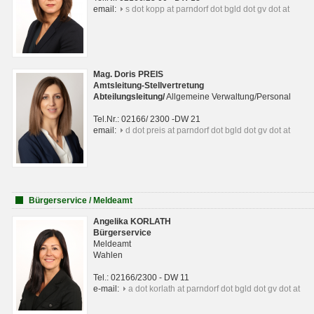
email:
s dot kopp at parndorf dot bgld dot gv dot at
Mag. Doris PREIS
Amtsleitung-Stellvertretung
Abteilungsleitun
g
/
Allgemeine Verwaltung/Personal
Tel.Nr.: 02166/ 2300 -DW 21
email:
d dot preis at parndorf dot bgld dot gv dot at
Bürgerservice / Meldeamt
Angelika KORLATH
Bürgerservice
Meldeamt
Wahlen
Tel.: 02166/2300 - DW 11
e-mail:
a dot korlath at parndorf dot bgld dot gv dot at