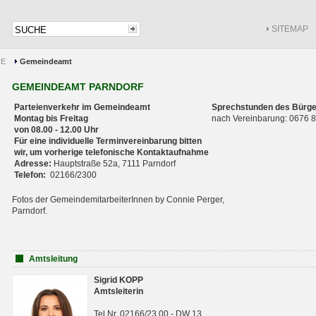
SITEMAP
CE
Gemeindeamt
GEMEINDEAMT PARNDORF
Parteienverkehr im Gemeindeamt
Sprechstunden des Bürge
Montag bis Freitag
nach Vereinbarung: 0676
von 08.00 - 12.00 Uhr
Für eine individuelle Terminvereinbarung bitten
wir, um vorherige telefonische Kontaktaufnahme
Adresse:
Hauptstraße 52a, 7111 Parndorf
Telefon:
02166/2300
Fotos der GemeindemitarbeiterInnen by Connie Perger,
Parndorf.
Amtsleitung
Sigrid KOPP
Amtsleiterin
Tel.Nr. 02166/23 00 - DW 13