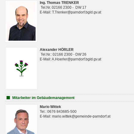
Ing. Thomas TRENKER
Tel.Nr. 02166 2300 - DW 17
E-Mail: T.Trenker@parndorf.bgld.gv.at
Alexander HÖRLER
Tel.Nr.: 02166 2300 - DW 26
E-Mail: A.Hoerler@parndorf.bgld.gv.at
Mitarbeiter im Gebäudemanagement
Mario Wittek
Tel.: 0676 843685-500
E-Mail: mario.wittek@gemeinde-parndorf.at