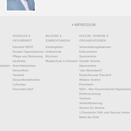
IMPRESSUM
SOZIALES &
BILDUNG &
KULTUR, VEREINE &
GESUNDHEIT
EINRICHTUNGEN
ORGANISATIONEN
s
Parndorf GEHT
Kindergärten
Veranstaltungskalender
Soziale Organisationen
Volksschule
Kulturvereine
Pflege und Betreuung
Bücherei
Sportvereine
Apotheke
Musikschule in Parndorf
Soziale Vereine
ivitäten
Ärzte/Hebammen
Naturvereine
Gesundheit
"das Wurzelwerk"
Tierärzte
Kinderfreunde Parndorf
Gesundheitsthemen
Weitere Vereine
Leihomas
Feuerwehr
Gesundes Dorf
NGO - Non-Governmental Organisatio
Dorferneuerung
Tierheim
Vereinsförderung
Service für Vereine
1.Parndorfer Grill- und Genuss Verein
Markt der Erde