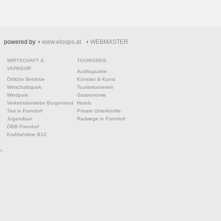
powered by
www.eloops.at
WEBMASTER
WIRTSCHAFT &
TOURISMUS
VERKEHR
Ausflugsziele
Örtliche Betriebe
Künstler & Kunst
Wirtschaftspark
Tourismusverein
Windpark
Gastronomie
Verkehrsbetriebe Burgenland
Hotels
Taxi in Parndorf
Private Unterkünfte
Jugendtaxi
Radwege in Parndorf
ÖBB Parndorf
Kraftfahrlinie B10
n