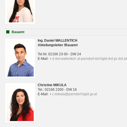
Bauamt
Ing. Daniel WALLENTICH
Abteilungsleiter /Bauamt
Tel.Nr. 02166 23 00 - DW 24
E-Mail:
d dot wallentich at parndorf dot bgld dot gv dot at
Christine MIKULA
Tel.: 02166 2300 - DW 16
E-Mail:
c.mikula@parndorf.bgld.gv.at