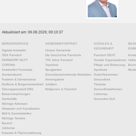
Aktualisiert am: 06.08.2026; 09:10:37
BÜRGERSERVICE
GEMEINDEPORTRAIT
SOZIALES &
BILD
GESUNDHEIT
EINR
Digitale Amtstafel
Unsere Gemeinde
ÖEK Parndorf
Die Geschichte Parndorfs
Parndorf GEHT
Kinde
PARNDORF HILFT
750 Jahre Parndorf
Soziale Organisationen
Volks
CORONA
Topothek
Pflege und Betreuung
Büche
Amtshelfer/ Formulare
Neuigkeiten
Apotheke
Musik
Gemeindeamt
Grenzüberschreitende Aktivitäten
Ärzte/Hebammen
Parteien & Gemeinderat
Ahnengalerie
Gesundheit
Dorfbote & Bürgermeisterbrief
Jubiläen
Tierärzte
Sitzungsprotokoll GRS
Religionen in Parndorf
Gesundheitsthemen
Bekanntmachungen
Leihomas
Sterbefälle
Gesundes Dorf
Wichtige Adressen
Abwasser und Kanalisation
Müll & Sammelstellen
Wichtige Termine
Bauhof
Jobbörse
Kataster & Flächenwidmung