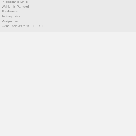
Interessante Links
Wahlen in Parndorf
Fundwesen
Amtssignatur
Postpartner
Gebäudeinventar laut EED III