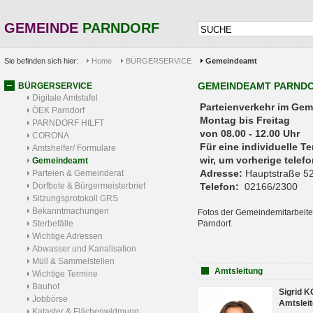
GEMEINDE
PARNDORF
Sie befinden sich hier:
Home
BÜRGERSERVICE
Gemeindeamt
GEMEINDEAMT PARND
BÜRGERSERVICE
Digitale Amtstafel
Parteienverkehr 
ÖEK Parndorf
Montag bis Freitag
PARNDORF HILFT
von 08.00 - 12.00 Uhr
CORONA
Für eine individuelle T
Amtshelfer/ Formulare
wir, um vorherige tele
Gemeindeamt
Adresse:
Hauptstraße 52
Parteien & Gemeinderat
Dorfbote & Bürgermeisterbrief
Telefon:
02166/2300
Sitzungsprotokoll GRS
Bekanntmachungen
Fotos der Gemeindemitarbeite
Sterbefälle
Parndorf.
Wichtige Adressen
Abwasser und Kanalisation
Müll & Sammelstellen
Amtsleitung
Wichtige Termine
Bauhof
Sigrid 
Jobbörse
Amtsleit
Kataster & Flächenwidmung