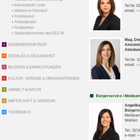
Interessante Links
Tel.Nr. 
Wahlen in Parndorf
email:
Fundwesen
Amtssignatur
Postpartner
Gebäudeinventar laut EED III
Mag. Do
GEMEINDEPORTRAIT
Amtsleit
Abteilun
SOZIALES & GESUNDHEIT
Tel.Nr.:
email:
BILDUNG & EINRICHTUNGEN
KULTUR, VEREINE & ORGANISATIONEN
UMWELT & NATUR
Bürgerservice / Meldea
WIRTSCHAFT & VERKEHR
Angelik
Bürgers
TOURISMUS
Meldeam
Wahlen
Tel.: 02
e-mail: