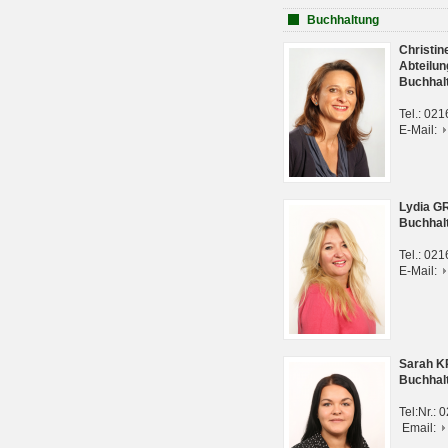
Buchhaltung
Christi
Abteilun
Buchhal
Tel.: 02
E-Mail:
Lydia G
Buchhal
Tel.: 02
E-Mail:
Sarah 
Buchhal
Tel:Nr.:
Email: