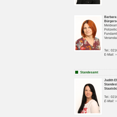
Barbara
Bürgers
Meldeam
Polizeil
Fundam
Veranst
Tel.: 02
E-Mail:
Standesamt
Judith 
Standes
Staatsb
Tel.: 02
E-Mail: