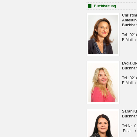
Buchhaltung
Christi
Abteilun
Buchhal
Tel.: 02
E-Mail:
Lydia G
Buchhal
Tel.: 02
E-Mail:
Sarah 
Buchhal
Tel:Nr.:
Email: