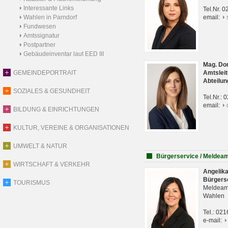
Interessante Links
Tel.Nr. 
Wahlen in Parndorf
email:
Fundwesen
Amtssignatur
Postpartner
Gebäudeinventar laut EED III
Mag. Do
GEMEINDEPORTRAIT
Amtsleit
Abteilun
SOZIALES & GESUNDHEIT
Tel.Nr.:
email:
BILDUNG & EINRICHTUNGEN
KULTUR, VEREINE & ORGANISATIONEN
UMWELT & NATUR
Bürgerservice / Meldea
WIRTSCHAFT & VERKEHR
Angelik
Bürgers
TOURISMUS
Meldeam
Wahlen
Tel.: 02
e-mail: