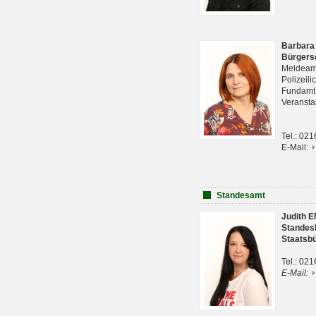
Barbara
Bürgers
Meldeam
Polizeil
Fundam
Veranst
Tel.: 02
E-Mail:
Standesamt
Judith 
Standes
Staatsb
Tel.: 02
E-Mail: