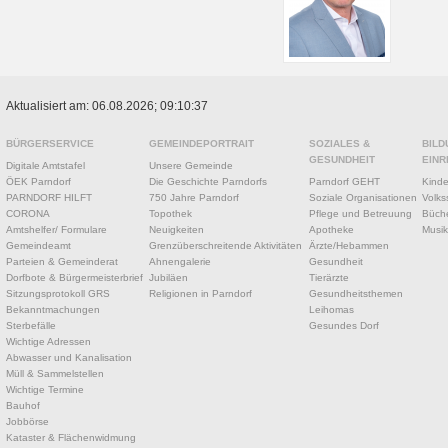
Aktualisiert am: 06.08.2026; 09:10:37
BÜRGERSERVICE
GEMEINDEPORTRAIT
SOZIALES &
BILD
GESUNDHEIT
EINR
Digitale Amtstafel
Unsere Gemeinde
ÖEK Parndorf
Die Geschichte Parndorfs
Parndorf GEHT
Kinde
PARNDORF HILFT
750 Jahre Parndorf
Soziale Organisationen
Volks
CORONA
Topothek
Pflege und Betreuung
Büche
Amtshelfer/ Formulare
Neuigkeiten
Apotheke
Musik
Gemeindeamt
Grenzüberschreitende Aktivitäten
Ärzte/Hebammen
Parteien & Gemeinderat
Ahnengalerie
Gesundheit
Dorfbote & Bürgermeisterbrief
Jubiläen
Tierärzte
Sitzungsprotokoll GRS
Religionen in Parndorf
Gesundheitsthemen
Bekanntmachungen
Leihomas
Sterbefälle
Gesundes Dorf
Wichtige Adressen
Abwasser und Kanalisation
Müll & Sammelstellen
Wichtige Termine
Bauhof
Jobbörse
Kataster & Flächenwidmung