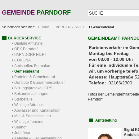
GEMEINDE
PARNDORF
Sie befinden sich hier:
Home
BÜRGERSERVICE
Gemeindeamt
GEMEINDEAMT PARND
BÜRGERSERVICE
Digitale Amtstafel
Parteienverkehr 
ÖEK Parndorf
Montag bis Freitag
PARNDORF HILFT
von 08.00 - 12.00 Uhr
CORONA
Für eine individuelle T
Amtshelfer/ Formulare
wir, um vorherige tele
Gemeindeamt
Adresse:
Hauptstraße 52
Parteien & Gemeinderat
Dorfbote & Bürgermeisterbrief
Telefon:
02166/2300
Sitzungsprotokoll GRS
Bekanntmachungen
Fotos der Gemeindemitarbeite
Sterbefälle
Parndorf.
Wichtige Adressen
Abwasser und Kanalisation
Müll & Sammelstellen
Amtsleitung
Wichtige Termine
Bauhof
Sigrid 
Jobbörse
Amtsleit
Kataster & Flächenwidmung