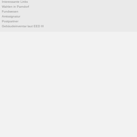
Interessante Links
Wahlen in Parndorf
Fundwesen
Amtssignatur
Postpartner
Gebäudeinventar laut EED III