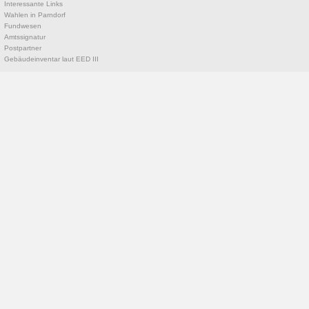
Interessante Links
Wahlen in Parndorf
Fundwesen
Amtssignatur
Postpartner
Gebäudeinventar laut EED III