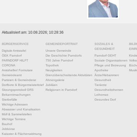
Aktualisiert am: 10.08.2026; 10:28:36
BÜRGERSERVICE
GEMEINDEPORTRAIT
SOZIALES &
BILD
GESUNDHEIT
EINR
Digitale Amtstafel
Unsere Gemeinde
ÖEK Parndorf
Die Geschichte Parndorfs
Parndorf GEHT
Kinde
PARNDORF HILFT
750 Jahre Parndorf
Soziale Organisationen
Volks
CORONA
Topothek
Pflege und Betreuung
Büche
Amtshelfer/ Formulare
Neuigkeiten
Apotheke
Musik
Gemeindeamt
Grenzüberschreitende Aktivitäten
Ärzte/Hebammen
Parteien & Gemeinderat
Ahnengalerie
Gesundheit
Dorfbote & Bürgermeisterbrief
Jubiläen
Tierärzte
Sitzungsprotokoll GRS
Religionen in Parndorf
Gesundheitsthemen
Bekanntmachungen
Leihomas
Sterbefälle
Gesundes Dorf
Wichtige Adressen
Abwasser und Kanalisation
Müll & Sammelstellen
Wichtige Termine
Bauhof
Jobbörse
Kataster & Flächenwidmung