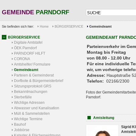
GEMEINDE
PARNDORF
Sie befinden sich hier:
Home
BÜRGERSERVICE
Gemeindeamt
GEMEINDEAMT PARND
BÜRGERSERVICE
Digitale Amtstafel
Parteienverkehr 
ÖEK Parndorf
Montag bis Freitag
PARNDORF HILFT
von 08.00 - 12.00 Uhr
CORONA
Für eine individuelle T
Amtshelfer/ Formulare
wir, um vorherige tele
Gemeindeamt
Adresse:
Hauptstraße 52
Parteien & Gemeinderat
Dorfbote & Bürgermeisterbrief
Telefon:
02166/2300
Sitzungsprotokoll GRS
Bekanntmachungen
Fotos der Gemeindemitarbeite
Sterbefälle
Parndorf.
Wichtige Adressen
Abwasser und Kanalisation
Müll & Sammelstellen
Amtsleitung
Wichtige Termine
Bauhof
Sigrid 
Jobbörse
Amtsleit
Kataster & Flächenwidmung