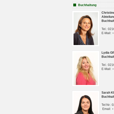
Buchhaltung
Christi
Abteilun
Buchhal
Tel.: 02
E-Mail:
Lydia G
Buchhal
Tel.: 02
E-Mail:
Sarah 
Buchhal
Tel:Nr.:
Email: