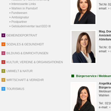
Interessante Links
Tel.Nr. 
Wahlen in Parndorf
email:
Fundwesen
Amtssignatur
Postpartner
Gebäudeinventar laut EED III
Mag. Do
GEMEINDEPORTRAIT
Amtsleit
Abteilun
SOZIALES & GESUNDHEIT
Tel.Nr.:
email:
BILDUNG & EINRICHTUNGEN
KULTUR, VEREINE & ORGANISATIONEN
UMWELT & NATUR
Bürgerservice / Meldea
WIRTSCHAFT & VERKEHR
Angelik
Bürgers
TOURISMUS
Meldeam
Wahlen
Tel.: 02
e-mail: