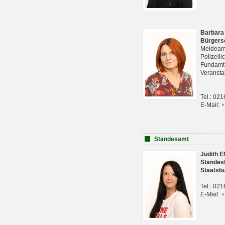
Barbara
Bürgers
Meldeam
Polizeil
Fundam
Veranst
Tel.: 02
E-Mail:
Standesamt
Judith 
Standes
Staatsb
Tel.: 02
E-Mail: