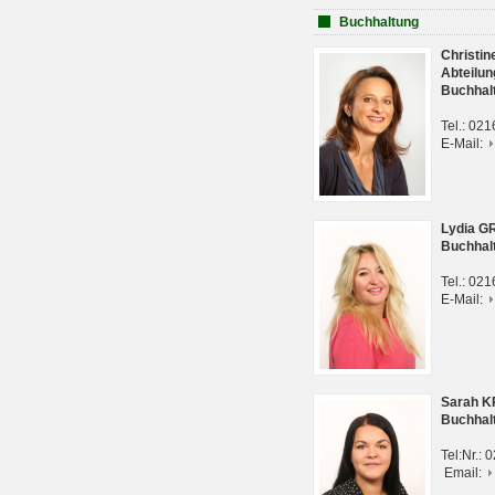
Buchhaltung
Christi
Abteilun
Buchhal
Tel.: 02
E-Mail:
Lydia G
Buchhal
Tel.: 02
E-Mail:
Sarah 
Buchhal
Tel:Nr.:
Email: