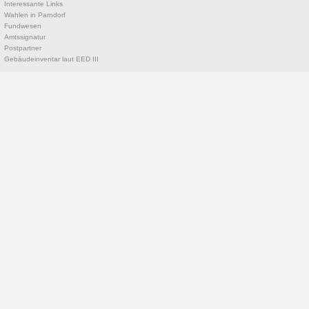
Interessante Links
Wahlen in Parndorf
Fundwesen
Amtssignatur
Postpartner
Gebäudeinventar laut EED III