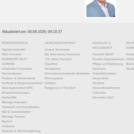
Aktualisiert am: 06.08.2026; 09:10:37
BÜRGERSERVICE
GEMEINDEPORTRAIT
SOZIALES &
BILD
GESUNDHEIT
EINR
Digitale Amtstafel
Unsere Gemeinde
ÖEK Parndorf
Die Geschichte Parndorfs
Parndorf GEHT
Kinde
PARNDORF HILFT
750 Jahre Parndorf
Soziale Organisationen
Volks
CORONA
Topothek
Pflege und Betreuung
Büche
Amtshelfer/ Formulare
Neuigkeiten
Apotheke
Musik
Gemeindeamt
Grenzüberschreitende Aktivitäten
Ärzte/Hebammen
Parteien & Gemeinderat
Ahnengalerie
Gesundheit
Dorfbote & Bürgermeisterbrief
Jubiläen
Tierärzte
Sitzungsprotokoll GRS
Religionen in Parndorf
Gesundheitsthemen
Bekanntmachungen
Leihomas
Sterbefälle
Gesundes Dorf
Wichtige Adressen
Abwasser und Kanalisation
Müll & Sammelstellen
Wichtige Termine
Bauhof
Jobbörse
Kataster & Flächenwidmung