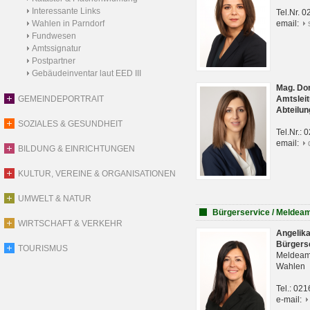
Interessante Links
Tel.Nr. 
Wahlen in Parndorf
email:
Fundwesen
Amtssignatur
Postpartner
Gebäudeinventar laut EED III
Mag. Do
GEMEINDEPORTRAIT
Amtsleit
Abteilun
SOZIALES & GESUNDHEIT
Tel.Nr.:
email:
BILDUNG & EINRICHTUNGEN
KULTUR, VEREINE & ORGANISATIONEN
UMWELT & NATUR
Bürgerservice / Meldea
WIRTSCHAFT & VERKEHR
Angelik
Bürgers
TOURISMUS
Meldeam
Wahlen
Tel.: 02
e-mail: