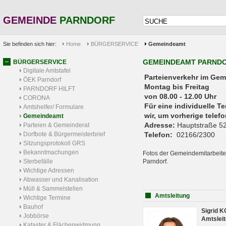
GEMEINDE
PARNDORF
Sie befinden sich hier:
Home
BÜRGERSERVICE
Gemeindeamt
GEMEINDEAMT PARND
BÜRGERSERVICE
Digitale Amtstafel
Parteienverkehr 
ÖEK Parndorf
Montag bis Freitag
PARNDORF HILFT
von 08.00 - 12.00 Uhr
CORONA
Für eine individuelle T
Amtshelfer/ Formulare
wir, um vorherige tele
Gemeindeamt
Adresse:
Hauptstraße 52
Parteien & Gemeinderat
Dorfbote & Bürgermeisterbrief
Telefon:
02166/2300
Sitzungsprotokoll GRS
Bekanntmachungen
Fotos der Gemeindemitarbeite
Sterbefälle
Parndorf.
Wichtige Adressen
Abwasser und Kanalisation
Müll & Sammelstellen
Amtsleitung
Wichtige Termine
Bauhof
Sigrid 
Jobbörse
Amtsleit
Kataster & Flächenwidmung