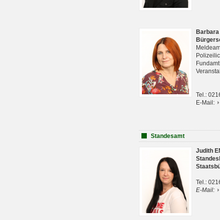
Barbara
Bürgers
Meldeam
Polizeil
Fundam
Veranst
Tel.: 02
E-Mail:
Standesamt
Judith 
Standes
Staatsb
Tel.: 02
E-Mail: