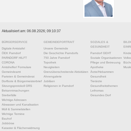
Aktualisiert am: 06.08.2026; 09:10:37
BÜRGERSERVICE
GEMEINDEPORTRAIT
SOZIALES &
BILD
GESUNDHEIT
EINR
Digitale Amtstafel
Unsere Gemeinde
ÖEK Parndorf
Die Geschichte Parndorfs
Parndorf GEHT
Kinde
PARNDORF HILFT
750 Jahre Parndorf
Soziale Organisationen
Volks
CORONA
Topothek
Pflege und Betreuung
Büche
Amtshelfer/ Formulare
Neuigkeiten
Apotheke
Musik
Gemeindeamt
Grenzüberschreitende Aktivitäten
Ärzte/Hebammen
Parteien & Gemeinderat
Ahnengalerie
Gesundheit
Dorfbote & Bürgermeisterbrief
Jubiläen
Tierärzte
Sitzungsprotokoll GRS
Religionen in Parndorf
Gesundheitsthemen
Bekanntmachungen
Leihomas
Sterbefälle
Gesundes Dorf
Wichtige Adressen
Abwasser und Kanalisation
Müll & Sammelstellen
Wichtige Termine
Bauhof
Jobbörse
Kataster & Flächenwidmung