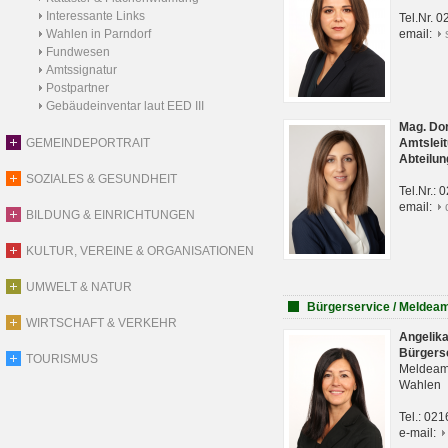
Interessante Links
Tel.Nr. 
Wahlen in Parndorf
email:
Fundwesen
Amtssignatur
Postpartner
Gebäudeinventar laut EED III
Mag. Do
GEMEINDEPORTRAIT
Amtsleit
Abteilun
SOZIALES & GESUNDHEIT
Tel.Nr.:
email:
BILDUNG & EINRICHTUNGEN
KULTUR, VEREINE & ORGANISATIONEN
UMWELT & NATUR
Bürgerservice / Meldea
WIRTSCHAFT & VERKEHR
Angelik
Bürgers
TOURISMUS
Meldeam
Wahlen
Tel.: 02
e-mail: