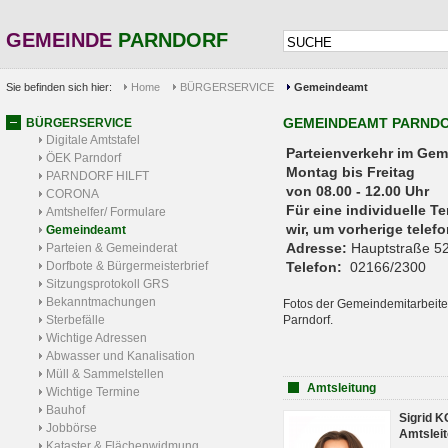
GEMEINDE
PARNDORF
Sie befinden sich hier:
Home
BÜRGERSERVICE
Gemeindeamt
GEMEINDEAMT PARND
BÜRGERSERVICE
Digitale Amtstafel
Parteienverkehr 
ÖEK Parndorf
Montag bis Freitag
PARNDORF HILFT
von 08.00 - 12.00 Uhr
CORONA
Für eine individuelle T
Amtshelfer/ Formulare
wir, um vorherige tele
Gemeindeamt
Adresse:
Hauptstraße 52
Parteien & Gemeinderat
Dorfbote & Bürgermeisterbrief
Telefon:
02166/2300
Sitzungsprotokoll GRS
Bekanntmachungen
Fotos der Gemeindemitarbeite
Sterbefälle
Parndorf.
Wichtige Adressen
Abwasser und Kanalisation
Müll & Sammelstellen
Amtsleitung
Wichtige Termine
Bauhof
Sigrid 
Jobbörse
Amtsleit
Kataster & Flächenwidmung