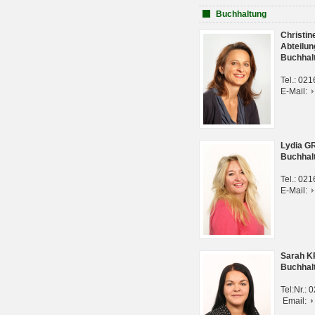
Buchhaltung
Christi
Abteilun
Buchhal
Tel.: 02
E-Mail:
Lydia G
Buchhal
Tel.: 02
E-Mail:
Sarah 
Buchhal
Tel:Nr.:
Email: