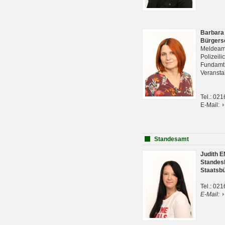
Barbara
Bürgers
Meldeam
Polizeil
Fundam
Veranst
Tel.: 02
E-Mail:
Standesamt
Judith 
Standes
Staatsb
Tel.: 02
E-Mail: