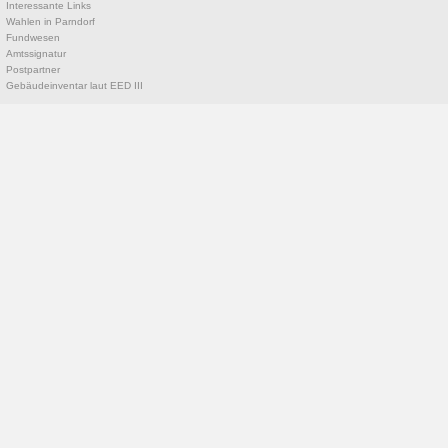
Interessante Links
Wahlen in Parndorf
Fundwesen
Amtssignatur
Postpartner
Gebäudeinventar laut EED III