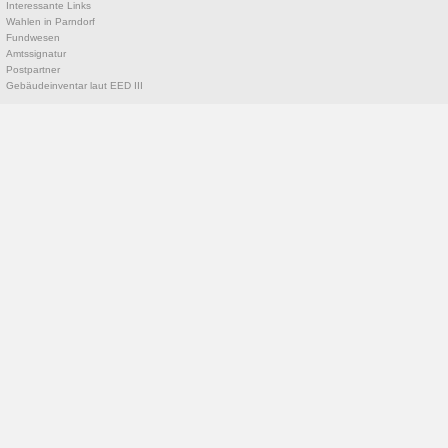
Interessante Links
Wahlen in Parndorf
Fundwesen
Amtssignatur
Postpartner
Gebäudeinventar laut EED III