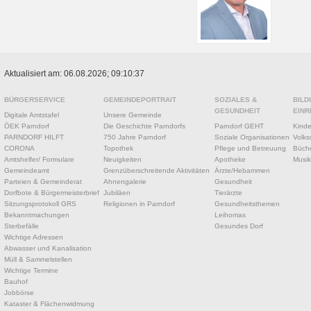
Aktualisiert am: 06.08.2026; 09:10:37
BÜRGERSERVICE
GEMEINDEPORTRAIT
SOZIALES &
BILD
GESUNDHEIT
EINR
Digitale Amtstafel
Unsere Gemeinde
ÖEK Parndorf
Die Geschichte Parndorfs
Parndorf GEHT
Kinde
PARNDORF HILFT
750 Jahre Parndorf
Soziale Organisationen
Volks
CORONA
Topothek
Pflege und Betreuung
Büche
Amtshelfer/ Formulare
Neuigkeiten
Apotheke
Musik
Gemeindeamt
Grenzüberschreitende Aktivitäten
Ärzte/Hebammen
Parteien & Gemeinderat
Ahnengalerie
Gesundheit
Dorfbote & Bürgermeisterbrief
Jubiläen
Tierärzte
Sitzungsprotokoll GRS
Religionen in Parndorf
Gesundheitsthemen
Bekanntmachungen
Leihomas
Sterbefälle
Gesundes Dorf
Wichtige Adressen
Abwasser und Kanalisation
Müll & Sammelstellen
Wichtige Termine
Bauhof
Jobbörse
Kataster & Flächenwidmung