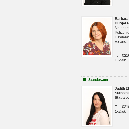
Barbara
Bürgers
Meldeam
Polizeil
Fundam
Veranst
Tel.: 02
E-Mail:
Standesamt
Judith 
Standes
Staatsb
Tel.: 02
E-Mail: