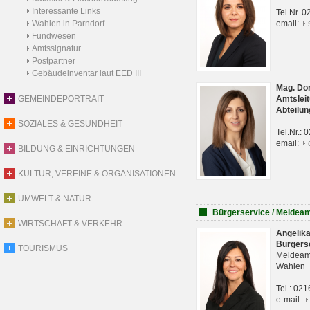
Interessante Links
Tel.Nr. 
Wahlen in Parndorf
email:
Fundwesen
Amtssignatur
Postpartner
Gebäudeinventar laut EED III
Mag. Do
GEMEINDEPORTRAIT
Amtsleit
Abteilun
SOZIALES & GESUNDHEIT
Tel.Nr.:
email:
BILDUNG & EINRICHTUNGEN
KULTUR, VEREINE & ORGANISATIONEN
UMWELT & NATUR
Bürgerservice / Meldea
WIRTSCHAFT & VERKEHR
Angelik
Bürgers
TOURISMUS
Meldeam
Wahlen
Tel.: 02
e-mail: