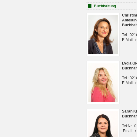
Buchhaltung
Christi
Abteilun
Buchhal
Tel.: 02
E-Mail:
Lydia G
Buchhal
Tel.: 02
E-Mail:
Sarah 
Buchhal
Tel:Nr.:
Email: