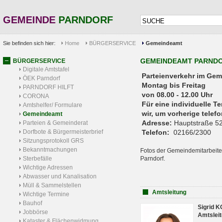
GEMEINDE
PARNDORF
Sie befinden sich hier:
Home
BÜRGERSERVICE
Gemeindeamt
GEMEINDEAMT PARND
BÜRGERSERVICE
Digitale Amtstafel
Parteienverkehr 
ÖEK Parndorf
Montag bis Freitag
PARNDORF HILFT
von 08.00 - 12.00 Uhr
CORONA
Für eine individuelle T
Amtshelfer/ Formulare
wir, um vorherige tele
Gemeindeamt
Adresse:
Hauptstraße 52
Parteien & Gemeinderat
Dorfbote & Bürgermeisterbrief
Telefon:
02166/2300
Sitzungsprotokoll GRS
Bekanntmachungen
Fotos der Gemeindemitarbeite
Sterbefälle
Parndorf.
Wichtige Adressen
Abwasser und Kanalisation
Müll & Sammelstellen
Amtsleitung
Wichtige Termine
Bauhof
Sigrid 
Jobbörse
Amtsleit
Kataster & Flächenwidmung