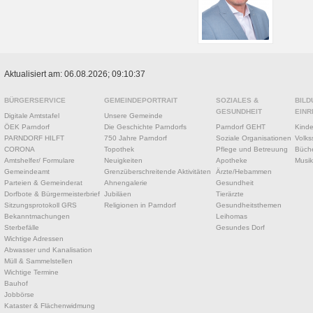
Aktualisiert am: 06.08.2026; 09:10:37
BÜRGERSERVICE
GEMEINDEPORTRAIT
SOZIALES &
BILD
GESUNDHEIT
EINR
Digitale Amtstafel
Unsere Gemeinde
ÖEK Parndorf
Die Geschichte Parndorfs
Parndorf GEHT
Kinde
PARNDORF HILFT
750 Jahre Parndorf
Soziale Organisationen
Volks
CORONA
Topothek
Pflege und Betreuung
Büche
Amtshelfer/ Formulare
Neuigkeiten
Apotheke
Musik
Gemeindeamt
Grenzüberschreitende Aktivitäten
Ärzte/Hebammen
Parteien & Gemeinderat
Ahnengalerie
Gesundheit
Dorfbote & Bürgermeisterbrief
Jubiläen
Tierärzte
Sitzungsprotokoll GRS
Religionen in Parndorf
Gesundheitsthemen
Bekanntmachungen
Leihomas
Sterbefälle
Gesundes Dorf
Wichtige Adressen
Abwasser und Kanalisation
Müll & Sammelstellen
Wichtige Termine
Bauhof
Jobbörse
Kataster & Flächenwidmung