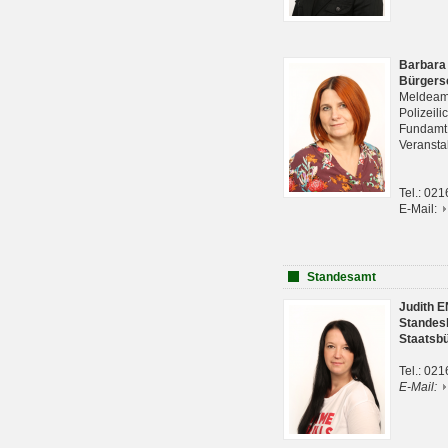
Barbara
Bürgers
Meldeam
Polizeil
Fundam
Veranst
Tel.: 02
E-Mail:
Standesamt
Judith 
Standes
Staatsb
Tel.: 02
E-Mail: