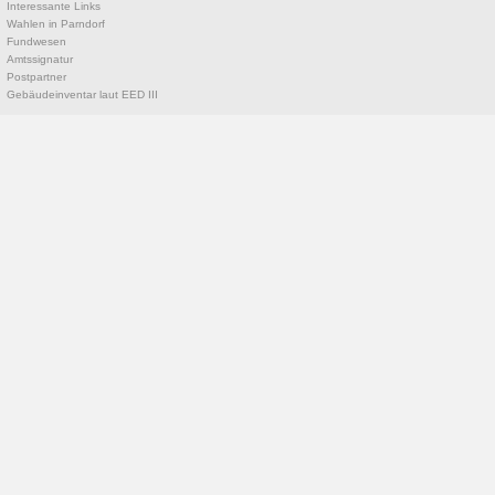
Interessante Links
Wahlen in Parndorf
Fundwesen
Amtssignatur
Postpartner
Gebäudeinventar laut EED III