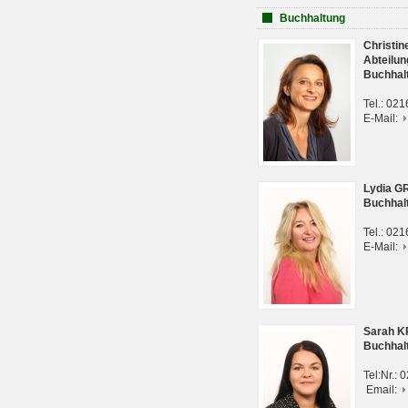
Buchhaltung
Christi
Abteilun
Buchhal
Tel.: 02
E-Mail:
Lydia G
Buchhal
Tel.: 02
E-Mail:
Sarah 
Buchhal
Tel:Nr.:
Email: