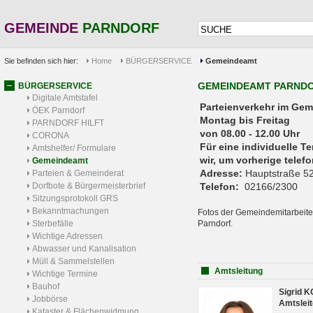
GEMEINDE
PARNDORF
Sie befinden sich hier:
Home
BÜRGERSERVICE
Gemeindeamt
GEMEINDEAMT PARND
BÜRGERSERVICE
Digitale Amtstafel
Parteienverkehr 
ÖEK Parndorf
Montag bis Freitag
PARNDORF HILFT
von 08.00 - 12.00 Uhr
CORONA
Für eine individuelle T
Amtshelfer/ Formulare
wir, um vorherige tele
Gemeindeamt
Adresse:
Hauptstraße 52
Parteien & Gemeinderat
Dorfbote & Bürgermeisterbrief
Telefon:
02166/2300
Sitzungsprotokoll GRS
Bekanntmachungen
Fotos der Gemeindemitarbeite
Sterbefälle
Parndorf.
Wichtige Adressen
Abwasser und Kanalisation
Müll & Sammelstellen
Amtsleitung
Wichtige Termine
Bauhof
Sigrid 
Jobbörse
Amtsleit
Kataster & Flächenwidmung