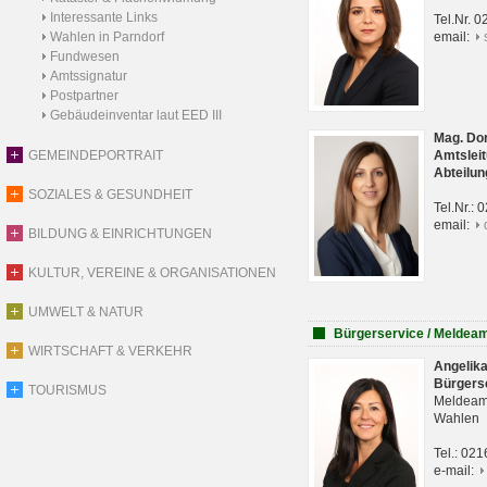
Interessante Links
Tel.Nr. 
Wahlen in Parndorf
email:
Fundwesen
Amtssignatur
Postpartner
Gebäudeinventar laut EED III
Mag. Do
GEMEINDEPORTRAIT
Amtsleit
Abteilun
SOZIALES & GESUNDHEIT
Tel.Nr.:
email:
BILDUNG & EINRICHTUNGEN
KULTUR, VEREINE & ORGANISATIONEN
UMWELT & NATUR
Bürgerservice / Meldea
WIRTSCHAFT & VERKEHR
Angelik
Bürgers
TOURISMUS
Meldeam
Wahlen
Tel.: 02
e-mail: