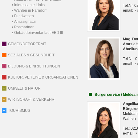
Interessante Links
Tel.Nr. 
Wahlen in Parndorf
email:
Fundwesen
Amtssignatur
Postpartner
Gebäudeinventar laut EED III
Mag. Do
GEMEINDEPORTRAIT
Amtsleit
Abteilun
SOZIALES & GESUNDHEIT
Tel.Nr.:
email:
BILDUNG & EINRICHTUNGEN
KULTUR, VEREINE & ORGANISATIONEN
UMWELT & NATUR
Bürgerservice / Meldea
WIRTSCHAFT & VERKEHR
Angelik
Bürgers
TOURISMUS
Meldeam
Wahlen
Tel.: 02
e-mail: