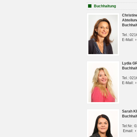
Buchhaltung
Christi
Abteilun
Buchhal
Tel.: 02
E-Mail:
Lydia G
Buchhal
Tel.: 02
E-Mail:
Sarah 
Buchhal
Tel:Nr.:
Email: