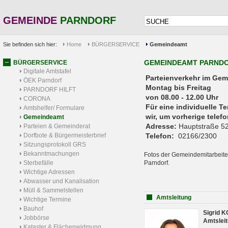
GEMEINDE
PARNDORF
Sie befinden sich hier:
Home
BÜRGERSERVICE
Gemeindeamt
GEMEINDEAMT PARND
BÜRGERSERVICE
Digitale Amtstafel
Parteienverkehr 
ÖEK Parndorf
Montag bis Freitag
PARNDORF HILFT
von 08.00 - 12.00 Uhr
CORONA
Für eine individuelle T
Amtshelfer/ Formulare
wir, um vorherige tele
Gemeindeamt
Adresse:
Hauptstraße 52
Parteien & Gemeinderat
Dorfbote & Bürgermeisterbrief
Telefon:
02166/2300
Sitzungsprotokoll GRS
Bekanntmachungen
Fotos der Gemeindemitarbeite
Sterbefälle
Parndorf.
Wichtige Adressen
Abwasser und Kanalisation
Müll & Sammelstellen
Amtsleitung
Wichtige Termine
Bauhof
Sigrid 
Jobbörse
Amtsleit
Kataster & Flächenwidmung