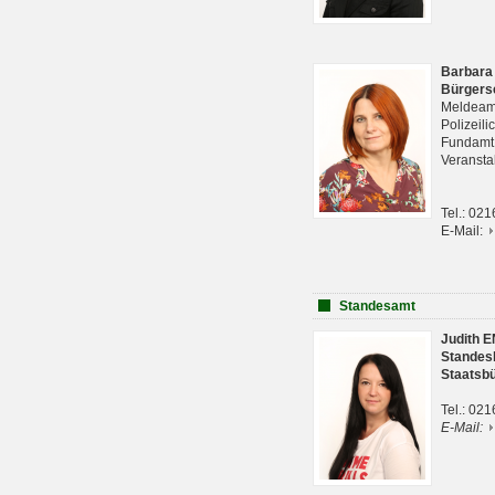
Barbara
Bürgers
Meldeam
Polizeil
Fundam
Veranst
Tel.: 02
E-Mail:
Standesamt
Judith 
Standes
Staatsb
Tel.: 02
E-Mail: