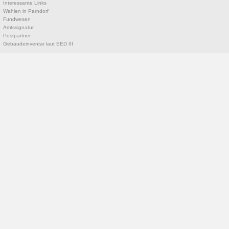
Interessante Links
Wahlen in Parndorf
Fundwesen
Amtssignatur
Postpartner
Gebäudeinventar laut EED III