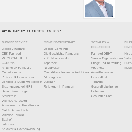
Aktualisiert am: 06.08.2026; 09:10:37
BÜRGERSERVICE
GEMEINDEPORTRAIT
SOZIALES &
BILD
GESUNDHEIT
EINR
Digitale Amtstafel
Unsere Gemeinde
ÖEK Parndorf
Die Geschichte Parndorfs
Parndorf GEHT
Kinde
PARNDORF HILFT
750 Jahre Parndorf
Soziale Organisationen
Volks
CORONA
Topothek
Pflege und Betreuung
Büche
Amtshelfer/ Formulare
Neuigkeiten
Apotheke
Musik
Gemeindeamt
Grenzüberschreitende Aktivitäten
Ärzte/Hebammen
Parteien & Gemeinderat
Ahnengalerie
Gesundheit
Dorfbote & Bürgermeisterbrief
Jubiläen
Tierärzte
Sitzungsprotokoll GRS
Religionen in Parndorf
Gesundheitsthemen
Bekanntmachungen
Leihomas
Sterbefälle
Gesundes Dorf
Wichtige Adressen
Abwasser und Kanalisation
Müll & Sammelstellen
Wichtige Termine
Bauhof
Jobbörse
Kataster & Flächenwidmung