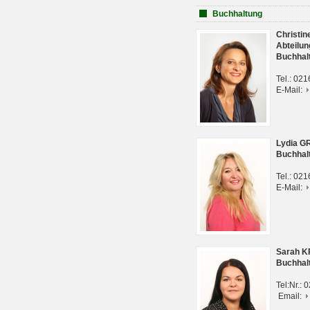
Buchhaltung
Christi
Abteilun
Buchhal
Tel.: 02
E-Mail:
Lydia G
Buchhal
Tel.: 02
E-Mail:
Sarah 
Buchhal
Tel:Nr.:
Email: