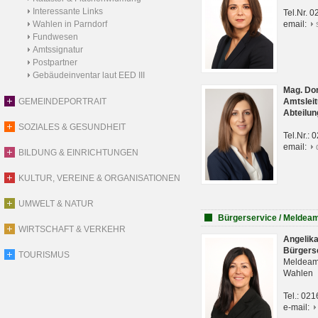
Interessante Links
Tel.Nr. 
Wahlen in Parndorf
email:
Fundwesen
Amtssignatur
Postpartner
Gebäudeinventar laut EED III
Mag. Do
GEMEINDEPORTRAIT
Amtsleit
Abteilun
SOZIALES & GESUNDHEIT
Tel.Nr.:
email:
BILDUNG & EINRICHTUNGEN
KULTUR, VEREINE & ORGANISATIONEN
UMWELT & NATUR
Bürgerservice / Meldea
WIRTSCHAFT & VERKEHR
Angelik
Bürgers
TOURISMUS
Meldeam
Wahlen
Tel.: 02
e-mail: