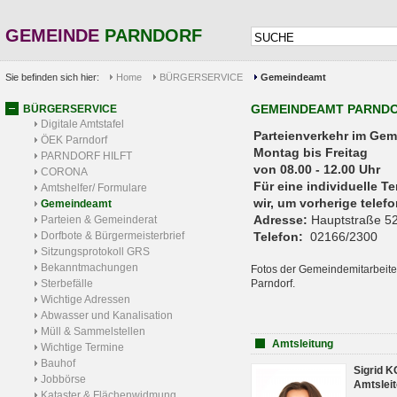
GEMEINDE
PARNDORF
Sie befinden sich hier:
Home
BÜRGERSERVICE
Gemeindeamt
GEMEINDEAMT PARND
BÜRGERSERVICE
Digitale Amtstafel
Parteienverkehr 
ÖEK Parndorf
Montag bis Freitag
PARNDORF HILFT
von 08.00 - 12.00 Uhr
CORONA
Für eine individuelle T
Amtshelfer/ Formulare
wir, um vorherige tele
Gemeindeamt
Adresse:
Hauptstraße 52
Parteien & Gemeinderat
Dorfbote & Bürgermeisterbrief
Telefon:
02166/2300
Sitzungsprotokoll GRS
Bekanntmachungen
Fotos der Gemeindemitarbeite
Sterbefälle
Parndorf.
Wichtige Adressen
Abwasser und Kanalisation
Müll & Sammelstellen
Amtsleitung
Wichtige Termine
Bauhof
Sigrid 
Jobbörse
Amtsleit
Kataster & Flächenwidmung