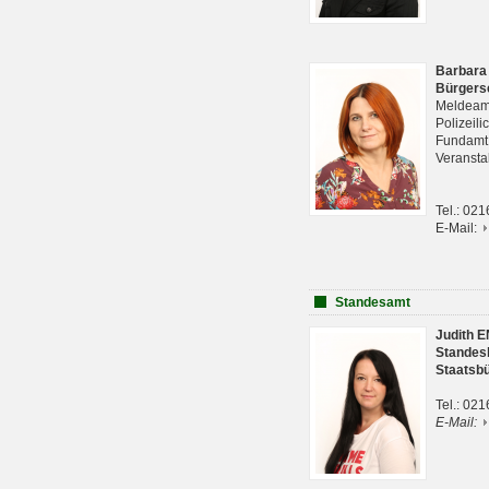
Barbara
Bürgers
Meldeam
Polizeil
Fundam
Veranst
Tel.: 02
E-Mail:
Standesamt
Judith 
Standes
Staatsb
Tel.: 02
E-Mail: