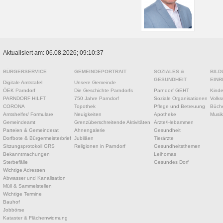
Aktualisiert am: 06.08.2026; 09:10:37
BÜRGERSERVICE
GEMEINDEPORTRAIT
SOZIALES &
BILD
GESUNDHEIT
EINR
Digitale Amtstafel
Unsere Gemeinde
ÖEK Parndorf
Die Geschichte Parndorfs
Parndorf GEHT
Kinde
PARNDORF HILFT
750 Jahre Parndorf
Soziale Organisationen
Volks
CORONA
Topothek
Pflege und Betreuung
Büche
Amtshelfer/ Formulare
Neuigkeiten
Apotheke
Musik
Gemeindeamt
Grenzüberschreitende Aktivitäten
Ärzte/Hebammen
Parteien & Gemeinderat
Ahnengalerie
Gesundheit
Dorfbote & Bürgermeisterbrief
Jubiläen
Tierärzte
Sitzungsprotokoll GRS
Religionen in Parndorf
Gesundheitsthemen
Bekanntmachungen
Leihomas
Sterbefälle
Gesundes Dorf
Wichtige Adressen
Abwasser und Kanalisation
Müll & Sammelstellen
Wichtige Termine
Bauhof
Jobbörse
Kataster & Flächenwidmung