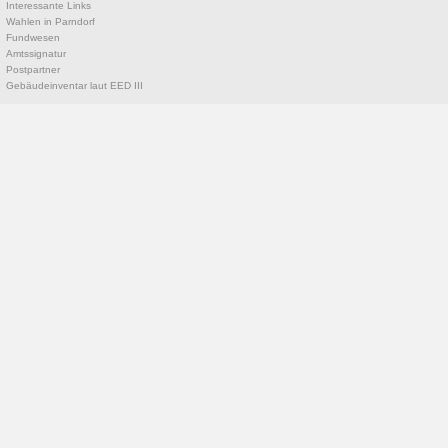
Interessante Links
Wahlen in Parndorf
Fundwesen
Amtssignatur
Postpartner
Gebäudeinventar laut EED III