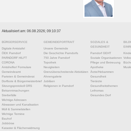
Aktualisiert am: 06.08.2026; 09:10:37
BÜRGERSERVICE
GEMEINDEPORTRAIT
SOZIALES &
BILD
GESUNDHEIT
EINR
Digitale Amtstafel
Unsere Gemeinde
ÖEK Parndorf
Die Geschichte Parndorfs
Parndorf GEHT
Kinde
PARNDORF HILFT
750 Jahre Parndorf
Soziale Organisationen
Volks
CORONA
Topothek
Pflege und Betreuung
Büche
Amtshelfer/ Formulare
Neuigkeiten
Apotheke
Musik
Gemeindeamt
Grenzüberschreitende Aktivitäten
Ärzte/Hebammen
Parteien & Gemeinderat
Ahnengalerie
Gesundheit
Dorfbote & Bürgermeisterbrief
Jubiläen
Tierärzte
Sitzungsprotokoll GRS
Religionen in Parndorf
Gesundheitsthemen
Bekanntmachungen
Leihomas
Sterbefälle
Gesundes Dorf
Wichtige Adressen
Abwasser und Kanalisation
Müll & Sammelstellen
Wichtige Termine
Bauhof
Jobbörse
Kataster & Flächenwidmung