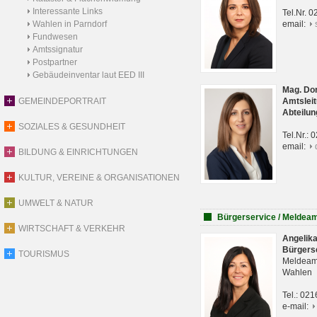
Interessante Links
Tel.Nr. 
Wahlen in Parndorf
email:
Fundwesen
Amtssignatur
Postpartner
Gebäudeinventar laut EED III
Mag. Do
GEMEINDEPORTRAIT
Amtsleit
Abteilun
SOZIALES & GESUNDHEIT
Tel.Nr.:
email:
BILDUNG & EINRICHTUNGEN
KULTUR, VEREINE & ORGANISATIONEN
UMWELT & NATUR
Bürgerservice / Meldea
WIRTSCHAFT & VERKEHR
Angelik
Bürgers
TOURISMUS
Meldeam
Wahlen
Tel.: 02
e-mail: