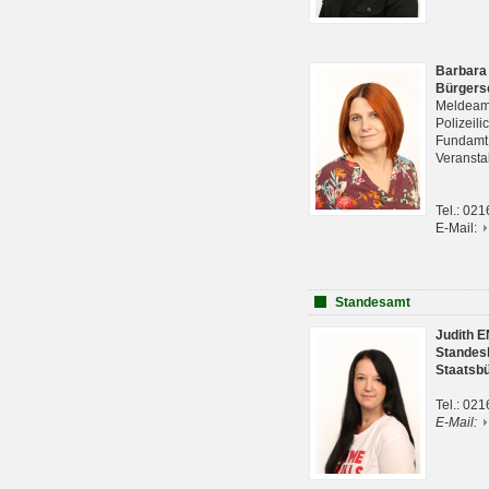
Barbara
Bürgers
Meldeam
Polizeil
Fundam
Veranst
Tel.: 02
E-Mail:
Standesamt
Judith 
Standes
Staatsb
Tel.: 02
E-Mail: