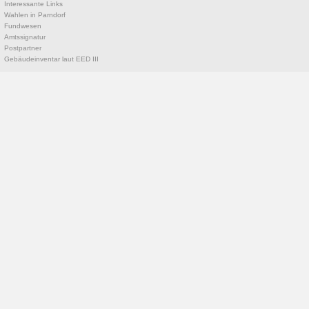
Interessante Links
Wahlen in Parndorf
Fundwesen
Amtssignatur
Postpartner
Gebäudeinventar laut EED III