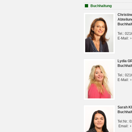
Buchhaltung
Christi
Abteilun
Buchhal
Tel.: 02
E-Mail:
Lydia G
Buchhal
Tel.: 02
E-Mail:
Sarah 
Buchhal
Tel:Nr.:
Email: