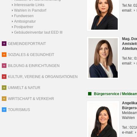
Interessante Links
Tel.Nr. 
Wahlen in Parndorf
email:
Fundwesen
Amtssignatur
Postpartner
Gebäudeinventar laut EED III
Mag. Do
GEMEINDEPORTRAIT
Amtsleit
Abteilun
SOZIALES & GESUNDHEIT
Tel.Nr.:
email:
BILDUNG & EINRICHTUNGEN
KULTUR, VEREINE & ORGANISATIONEN
UMWELT & NATUR
Bürgerservice / Meldea
WIRTSCHAFT & VERKEHR
Angelik
Bürgers
TOURISMUS
Meldeam
Wahlen
Tel.: 02
e-mail: