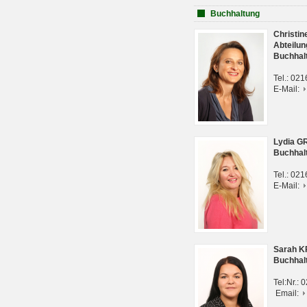
Buchhaltung
Christi
Abteilun
Buchhal
Tel.: 02
E-Mail:
Lydia G
Buchhal
Tel.: 02
E-Mail:
Sarah 
Buchhal
Tel:Nr.:
Email: