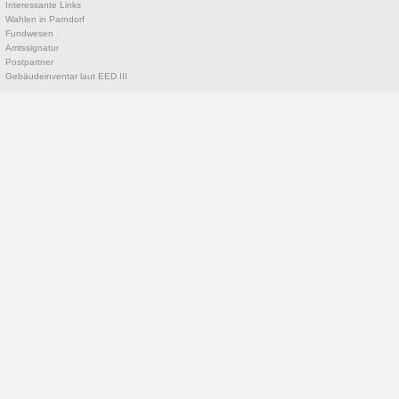
Interessante Links
Wahlen in Parndorf
Fundwesen
Amtssignatur
Postpartner
Gebäudeinventar laut EED III