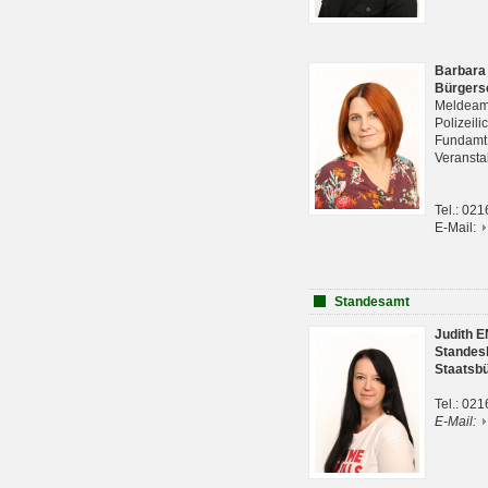
Barbara
Bürgers
Meldeam
Polizeil
Fundam
Veranst
Tel.: 02
E-Mail:
Standesamt
Judith 
Standes
Staatsb
Tel.: 02
E-Mail: