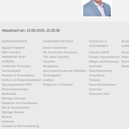
Aktualisiert am: 10.08.2026; 10:28:36
BÜRGERSERVICE
GEMEINDEPORTRAIT
SOZIALES &
BILD
GESUNDHEIT
EINR
Digitale Amtstafel
Unsere Gemeinde
ÖEK Parndorf
Die Geschichte Parndorfs
Parndorf GEHT
Kinde
PARNDORF HILFT
750 Jahre Parndorf
Soziale Organisationen
Volks
CORONA
Topothek
Pflege und Betreuung
Büche
Amtshelfer/ Formulare
Neuigkeiten
Apotheke
Musik
Gemeindeamt
Grenzüberschreitende Aktivitäten
Ärzte/Hebammen
Parteien & Gemeinderat
Ahnengalerie
Gesundheit
Dorfbote & Bürgermeisterbrief
Jubiläen
Tierärzte
Sitzungsprotokoll GRS
Religionen in Parndorf
Gesundheitsthemen
Bekanntmachungen
Leihomas
Sterbefälle
Gesundes Dorf
Wichtige Adressen
Abwasser und Kanalisation
Müll & Sammelstellen
Wichtige Termine
Bauhof
Jobbörse
Kataster & Flächenwidmung