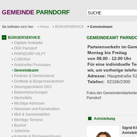
GEMEINDE
PARNDORF
Sie befinden sich hier:
Home
BÜRGERSERVICE
Gemeindeamt
GEMEINDEAMT PARND
BÜRGERSERVICE
Digitale Amtstafel
Parteienverkehr 
ÖEK Parndorf
Montag bis Freitag
PARNDORF HILFT
von 08.00 - 12.00 Uhr
CORONA
Für eine individuelle T
Amtshelfer/ Formulare
wir, um vorherige tele
Gemeindeamt
Adresse:
Hauptstraße 52
Parteien & Gemeinderat
Dorfbote & Bürgermeisterbrief
Telefon:
02166/2300
Sitzungsprotokoll GRS
Bekanntmachungen
Fotos der Gemeindemitarbeite
Sterbefälle
Parndorf.
Wichtige Adressen
Abwasser und Kanalisation
Müll & Sammelstellen
Amtsleitung
Wichtige Termine
Bauhof
Sigrid 
Jobbörse
Amtsleit
Kataster & Flächenwidmung