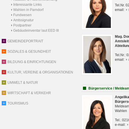
Interessante Links
Tel.Nr. 
Wahlen in Parndorf
email:
Fundwesen
Amtssignatur
Postpartner
Gebäudeinventar laut EED III
Mag. Do
GEMEINDEPORTRAIT
Amtsleit
Abteilun
SOZIALES & GESUNDHEIT
Tel.Nr.:
email:
BILDUNG & EINRICHTUNGEN
KULTUR, VEREINE & ORGANISATIONEN
UMWELT & NATUR
Bürgerservice / Meldea
WIRTSCHAFT & VERKEHR
Angelik
Bürgers
TOURISMUS
Meldeam
Wahlen
Tel.: 02
e-mail: