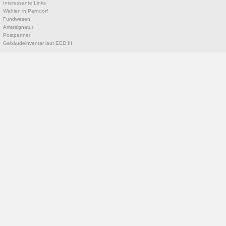
Interessante Links
Wahlen in Parndorf
Fundwesen
Amtssignatur
Postpartner
Gebäudeinventar laut EED III