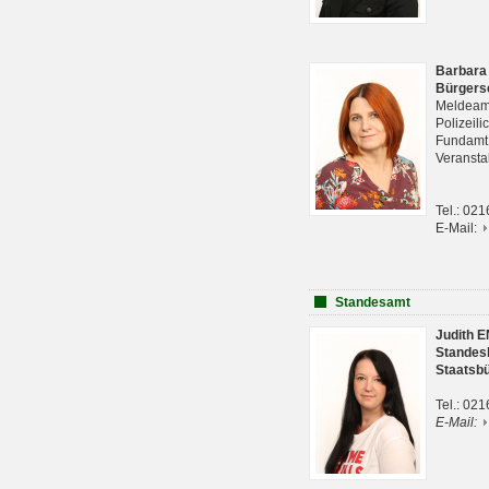
Barbara
Bürgers
Meldeam
Polizeil
Fundam
Veranst
Tel.: 02
E-Mail:
Standesamt
Judith 
Standes
Staatsb
Tel.: 02
E-Mail: