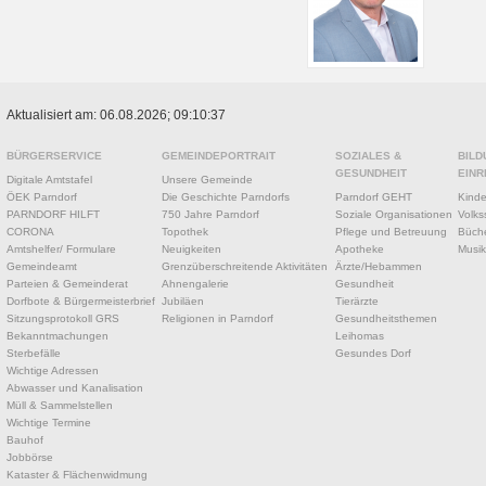
Aktualisiert am: 06.08.2026; 09:10:37
BÜRGERSERVICE
GEMEINDEPORTRAIT
SOZIALES &
BILD
GESUNDHEIT
EINR
Digitale Amtstafel
Unsere Gemeinde
ÖEK Parndorf
Die Geschichte Parndorfs
Parndorf GEHT
Kinde
PARNDORF HILFT
750 Jahre Parndorf
Soziale Organisationen
Volks
CORONA
Topothek
Pflege und Betreuung
Büche
Amtshelfer/ Formulare
Neuigkeiten
Apotheke
Musik
Gemeindeamt
Grenzüberschreitende Aktivitäten
Ärzte/Hebammen
Parteien & Gemeinderat
Ahnengalerie
Gesundheit
Dorfbote & Bürgermeisterbrief
Jubiläen
Tierärzte
Sitzungsprotokoll GRS
Religionen in Parndorf
Gesundheitsthemen
Bekanntmachungen
Leihomas
Sterbefälle
Gesundes Dorf
Wichtige Adressen
Abwasser und Kanalisation
Müll & Sammelstellen
Wichtige Termine
Bauhof
Jobbörse
Kataster & Flächenwidmung