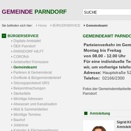
GEMEINDE
PARNDORF
Sie befinden sich hier:
Home
BÜRGERSERVICE
Gemeindeamt
GEMEINDEAMT PARND
BÜRGERSERVICE
Digitale Amtstafel
Parteienverkehr 
ÖEK Parndorf
Montag bis Freitag
PARNDORF HILFT
von 08.00 - 12.00 Uhr
CORONA
Für eine individuelle T
Amtshelfer/ Formulare
wir, um vorherige tele
Gemeindeamt
Adresse:
Hauptstraße 52
Parteien & Gemeinderat
Dorfbote & Bürgermeisterbrief
Telefon:
02166/2300
Sitzungsprotokoll GRS
Bekanntmachungen
Fotos der Gemeindemitarbeite
Sterbefälle
Parndorf.
Wichtige Adressen
Abwasser und Kanalisation
Müll & Sammelstellen
Amtsleitung
Wichtige Termine
Bauhof
Sigrid 
Jobbörse
Amtsleit
Kataster & Flächenwidmung