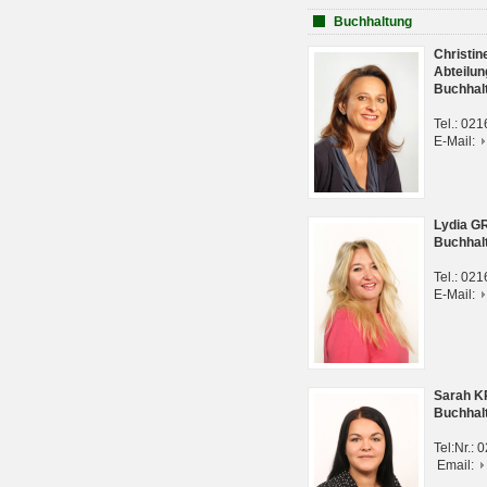
Buchhaltung
Christi
Abteilun
Buchhal
Tel.: 02
E-Mail:
Lydia G
Buchhal
Tel.: 02
E-Mail:
Sarah 
Buchhal
Tel:Nr.:
Email: