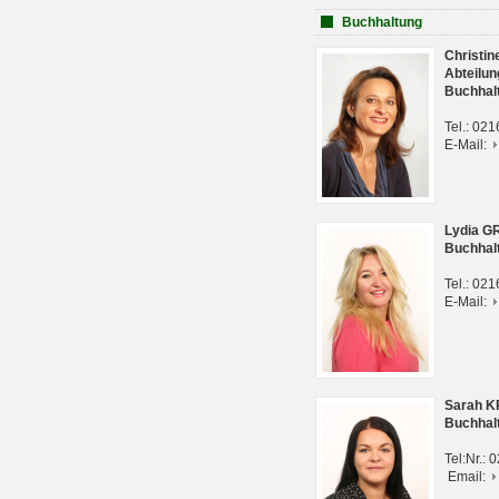
Buchhaltung
Christi
Abteilun
Buchhal
Tel.: 02
E-Mail:
Lydia G
Buchhal
Tel.: 02
E-Mail:
Sarah 
Buchhal
Tel:Nr.:
Email: