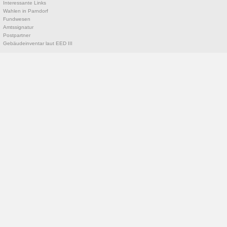
Interessante Links
Wahlen in Parndorf
Fundwesen
Amtssignatur
Postpartner
Gebäudeinventar laut EED III