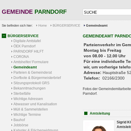
GEMEINDE
PARNDORF
Sie befinden sich hier:
Home
BÜRGERSERVICE
Gemeindeamt
GEMEINDEAMT PARND
BÜRGERSERVICE
Digitale Amtstafel
Parteienverkehr 
ÖEK Parndorf
Montag bis Freitag
PARNDORF HILFT
von 08.00 - 12.00 Uhr
CORONA
Für eine individuelle T
Amtshelfer/ Formulare
wir, um vorherige tele
Gemeindeamt
Adresse:
Hauptstraße 52
Parteien & Gemeinderat
Dorfbote & Bürgermeisterbrief
Telefon:
02166/2300
Sitzungsprotokoll GRS
Bekanntmachungen
Fotos der Gemeindemitarbeite
Sterbefälle
Parndorf.
Wichtige Adressen
Abwasser und Kanalisation
Müll & Sammelstellen
Amtsleitung
Wichtige Termine
Bauhof
Sigrid 
Jobbörse
Amtsleit
Kataster & Flächenwidmung