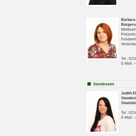
Barbara
Bürgers
Meldeam
Polizeil
Fundam
Veranst
Tel.: 02
E-Mail:
Standesamt
Judith 
Standes
Staatsb
Tel.: 02
E-Mail: