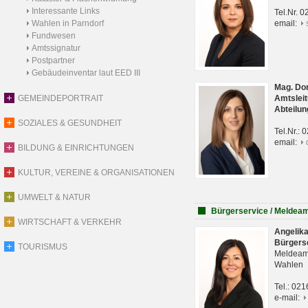
Interessante Links
Tel.Nr. 
Wahlen in Parndorf
email:
Fundwesen
Amtssignatur
Postpartner
Gebäudeinventar laut EED III
Mag. Do
GEMEINDEPORTRAIT
Amtsleit
Abteilun
SOZIALES & GESUNDHEIT
Tel.Nr.:
email:
BILDUNG & EINRICHTUNGEN
KULTUR, VEREINE & ORGANISATIONEN
UMWELT & NATUR
Bürgerservice / Meldea
WIRTSCHAFT & VERKEHR
Angelik
Bürgers
TOURISMUS
Meldeam
Wahlen
Tel.: 02
e-mail: