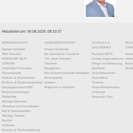
Aktualisiert am: 06.08.2026; 09:10:37
BÜRGERSERVICE
GEMEINDEPORTRAIT
SOZIALES &
BILD
GESUNDHEIT
EINR
Digitale Amtstafel
Unsere Gemeinde
ÖEK Parndorf
Die Geschichte Parndorfs
Parndorf GEHT
Kinde
PARNDORF HILFT
750 Jahre Parndorf
Soziale Organisationen
Volks
CORONA
Topothek
Pflege und Betreuung
Büche
Amtshelfer/ Formulare
Neuigkeiten
Apotheke
Musik
Gemeindeamt
Grenzüberschreitende Aktivitäten
Ärzte/Hebammen
Parteien & Gemeinderat
Ahnengalerie
Gesundheit
Dorfbote & Bürgermeisterbrief
Jubiläen
Tierärzte
Sitzungsprotokoll GRS
Religionen in Parndorf
Gesundheitsthemen
Bekanntmachungen
Leihomas
Sterbefälle
Gesundes Dorf
Wichtige Adressen
Abwasser und Kanalisation
Müll & Sammelstellen
Wichtige Termine
Bauhof
Jobbörse
Kataster & Flächenwidmung