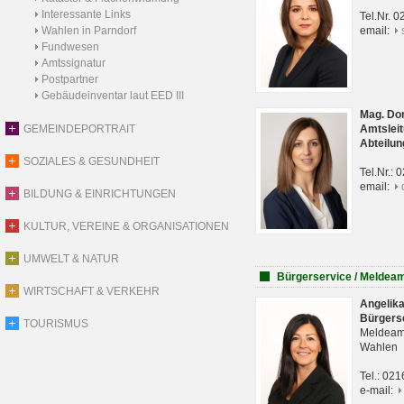
Interessante Links
Tel.Nr. 
Wahlen in Parndorf
email:
Fundwesen
Amtssignatur
Postpartner
Gebäudeinventar laut EED III
Mag. Do
GEMEINDEPORTRAIT
Amtsleit
Abteilun
SOZIALES & GESUNDHEIT
Tel.Nr.:
email:
BILDUNG & EINRICHTUNGEN
KULTUR, VEREINE & ORGANISATIONEN
UMWELT & NATUR
Bürgerservice / Meldea
WIRTSCHAFT & VERKEHR
Angelik
Bürgers
TOURISMUS
Meldeam
Wahlen
Tel.: 02
e-mail: