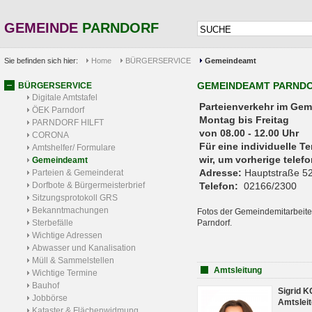
GEMEINDE
PARNDORF
Sie befinden sich hier:
Home
BÜRGERSERVICE
Gemeindeamt
GEMEINDEAMT PARND
BÜRGERSERVICE
Digitale Amtstafel
Parteienverkehr 
ÖEK Parndorf
Montag bis Freitag
PARNDORF HILFT
von 08.00 - 12.00 Uhr
CORONA
Für eine individuelle T
Amtshelfer/ Formulare
wir, um vorherige tele
Gemeindeamt
Adresse:
Hauptstraße 52
Parteien & Gemeinderat
Dorfbote & Bürgermeisterbrief
Telefon:
02166/2300
Sitzungsprotokoll GRS
Bekanntmachungen
Fotos der Gemeindemitarbeite
Sterbefälle
Parndorf.
Wichtige Adressen
Abwasser und Kanalisation
Müll & Sammelstellen
Amtsleitung
Wichtige Termine
Bauhof
Sigrid 
Jobbörse
Amtsleit
Kataster & Flächenwidmung