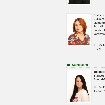
Barbara
Bürgers
Meldeam
Polizeil
Fundam
Veranst
Tel.: 02
E-Mail:
Standesamt
Judith 
Standes
Staatsb
Tel.: 02
E-Mail: