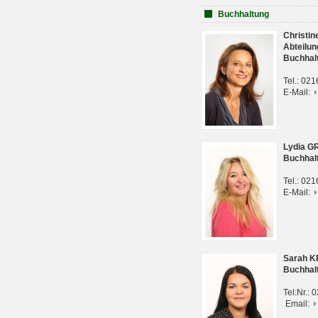
Buchhaltung
Christi
Abteilun
Buchhal
Tel.: 02
E-Mail:
Lydia G
Buchhal
Tel.: 02
E-Mail:
Sarah 
Buchhal
Tel:Nr.:
Email: