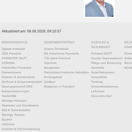
Aktualisiert am: 06.08.2026; 09:10:37
BÜRGERSERVICE
GEMEINDEPORTRAIT
SOZIALES &
BILD
GESUNDHEIT
EINR
Digitale Amtstafel
Unsere Gemeinde
ÖEK Parndorf
Die Geschichte Parndorfs
Parndorf GEHT
Kinde
PARNDORF HILFT
750 Jahre Parndorf
Soziale Organisationen
Volks
CORONA
Topothek
Pflege und Betreuung
Büche
Amtshelfer/ Formulare
Neuigkeiten
Apotheke
Musik
Gemeindeamt
Grenzüberschreitende Aktivitäten
Ärzte/Hebammen
Parteien & Gemeinderat
Ahnengalerie
Gesundheit
Dorfbote & Bürgermeisterbrief
Jubiläen
Tierärzte
Sitzungsprotokoll GRS
Religionen in Parndorf
Gesundheitsthemen
Bekanntmachungen
Leihomas
Sterbefälle
Gesundes Dorf
Wichtige Adressen
Abwasser und Kanalisation
Müll & Sammelstellen
Wichtige Termine
Bauhof
Jobbörse
Kataster & Flächenwidmung