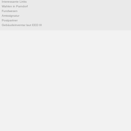
Interessante Links
Wahlen in Parndorf
Fundwesen
Amtssignatur
Postpartner
Gebäudeinventar laut EED III