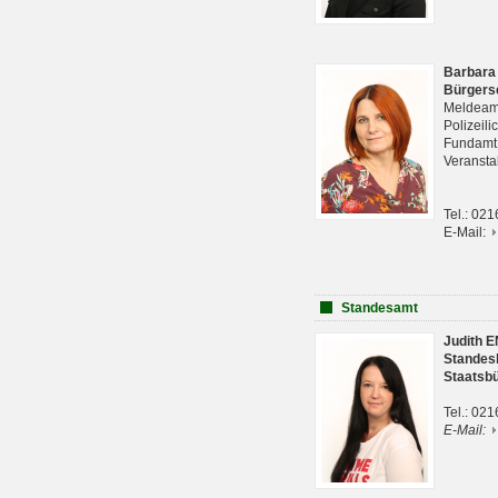
Barbara
Bürgers
Meldeam
Polizeil
Fundam
Veranst
Tel.: 02
E-Mail:
Standesamt
Judith 
Standes
Staatsb
Tel.: 02
E-Mail: