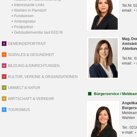
Interessante Links
Tel.Nr. 
Wahlen in Parndorf
email:
Fundwesen
Amtssignatur
Postpartner
Gebäudeinventar laut EED III
Mag. Do
GEMEINDEPORTRAIT
Amtsleit
Abteilun
SOZIALES & GESUNDHEIT
Tel.Nr.:
email:
BILDUNG & EINRICHTUNGEN
KULTUR, VEREINE & ORGANISATIONEN
UMWELT & NATUR
Bürgerservice / Meldea
WIRTSCHAFT & VERKEHR
Angelik
Bürgers
TOURISMUS
Meldeam
Wahlen
Tel.: 02
e-mail: