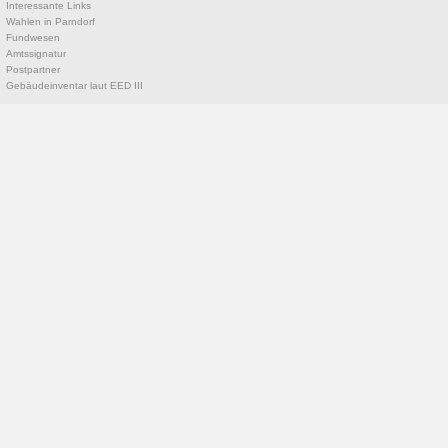
Interessante Links
Wahlen in Parndorf
Fundwesen
Amtssignatur
Postpartner
Gebäudeinventar laut EED III