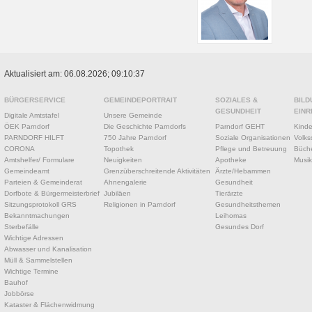
Aktualisiert am: 06.08.2026; 09:10:37
BÜRGERSERVICE
GEMEINDEPORTRAIT
SOZIALES &
BILD
GESUNDHEIT
EINR
Digitale Amtstafel
Unsere Gemeinde
ÖEK Parndorf
Die Geschichte Parndorfs
Parndorf GEHT
Kinde
PARNDORF HILFT
750 Jahre Parndorf
Soziale Organisationen
Volks
CORONA
Topothek
Pflege und Betreuung
Büche
Amtshelfer/ Formulare
Neuigkeiten
Apotheke
Musik
Gemeindeamt
Grenzüberschreitende Aktivitäten
Ärzte/Hebammen
Parteien & Gemeinderat
Ahnengalerie
Gesundheit
Dorfbote & Bürgermeisterbrief
Jubiläen
Tierärzte
Sitzungsprotokoll GRS
Religionen in Parndorf
Gesundheitsthemen
Bekanntmachungen
Leihomas
Sterbefälle
Gesundes Dorf
Wichtige Adressen
Abwasser und Kanalisation
Müll & Sammelstellen
Wichtige Termine
Bauhof
Jobbörse
Kataster & Flächenwidmung