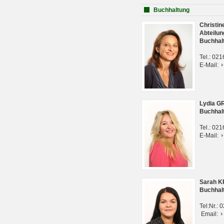
Buchhaltung
Christi
Abteilun
Buchhal
Tel.: 02
E-Mail:
Lydia G
Buchhal
Tel.: 02
E-Mail:
Sarah 
Buchhal
Tel:Nr.:
Email: