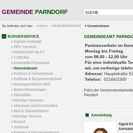
GEMEINDE
PARNDORF
Sie befinden sich hier:
Home
BÜRGERSERVICE
Gemeindeamt
GEMEINDEAMT PARND
BÜRGERSERVICE
Digitale Amtstafel
Parteienverkehr 
ÖEK Parndorf
Montag bis Freitag
PARNDORF HILFT
von 08.00 - 12.00 Uhr
CORONA
Für eine individuelle T
Amtshelfer/ Formulare
wir, um vorherige tele
Gemeindeamt
Adresse:
Hauptstraße 52
Parteien & Gemeinderat
Dorfbote & Bürgermeisterbrief
Telefon:
02166/2300
Sitzungsprotokoll GRS
Bekanntmachungen
Fotos der Gemeindemitarbeite
Sterbefälle
Parndorf.
Wichtige Adressen
Abwasser und Kanalisation
Müll & Sammelstellen
Amtsleitung
Wichtige Termine
Bauhof
Sigrid 
Jobbörse
Amtsleit
Kataster & Flächenwidmung