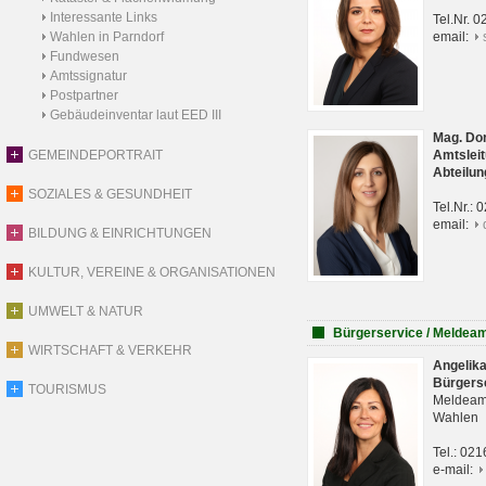
Interessante Links
Tel.Nr. 
Wahlen in Parndorf
email:
Fundwesen
Amtssignatur
Postpartner
Gebäudeinventar laut EED III
Mag. Do
GEMEINDEPORTRAIT
Amtsleit
Abteilun
SOZIALES & GESUNDHEIT
Tel.Nr.:
email:
BILDUNG & EINRICHTUNGEN
KULTUR, VEREINE & ORGANISATIONEN
UMWELT & NATUR
Bürgerservice / Meldea
WIRTSCHAFT & VERKEHR
Angelik
Bürgers
TOURISMUS
Meldeam
Wahlen
Tel.: 02
e-mail: