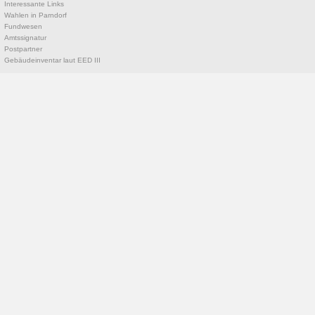
Interessante Links
Wahlen in Parndorf
Fundwesen
Amtssignatur
Postpartner
Gebäudeinventar laut EED III