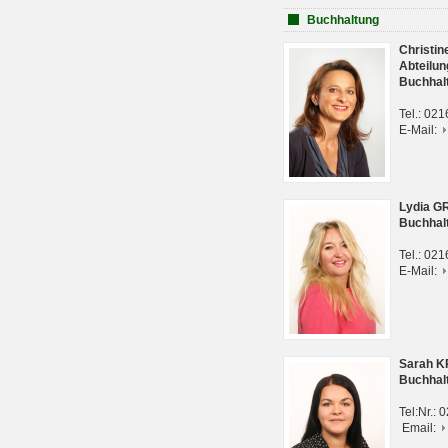
Buchhaltung
Christi
Abteilun
Buchhal
Tel.: 02
E-Mail:
Lydia G
Buchhal
Tel.: 02
E-Mail:
Sarah 
Buchhal
Tel:Nr.:
Email: