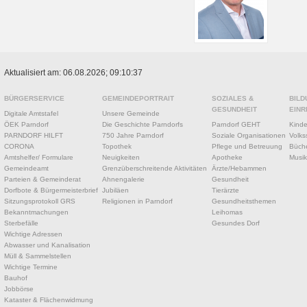
Aktualisiert am: 06.08.2026; 09:10:37
BÜRGERSERVICE
GEMEINDEPORTRAIT
SOZIALES &
BILD
GESUNDHEIT
EINR
Digitale Amtstafel
Unsere Gemeinde
ÖEK Parndorf
Die Geschichte Parndorfs
Parndorf GEHT
Kinde
PARNDORF HILFT
750 Jahre Parndorf
Soziale Organisationen
Volks
CORONA
Topothek
Pflege und Betreuung
Büche
Amtshelfer/ Formulare
Neuigkeiten
Apotheke
Musik
Gemeindeamt
Grenzüberschreitende Aktivitäten
Ärzte/Hebammen
Parteien & Gemeinderat
Ahnengalerie
Gesundheit
Dorfbote & Bürgermeisterbrief
Jubiläen
Tierärzte
Sitzungsprotokoll GRS
Religionen in Parndorf
Gesundheitsthemen
Bekanntmachungen
Leihomas
Sterbefälle
Gesundes Dorf
Wichtige Adressen
Abwasser und Kanalisation
Müll & Sammelstellen
Wichtige Termine
Bauhof
Jobbörse
Kataster & Flächenwidmung