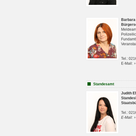
Barbara
Bürgers
Meldeam
Polizeil
Fundam
Veranst
Tel.: 02
E-Mail:
Standesamt
Judith 
Standes
Staatsb
Tel.: 02
E-Mail: