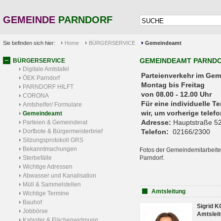
GEMEINDE
PARNDORF
Sie befinden sich hier:
Home
BÜRGERSERVICE
Gemeindeamt
GEMEINDEAMT PARND
BÜRGERSERVICE
Digitale Amtstafel
Parteienverkehr 
ÖEK Parndorf
Montag bis Freitag
PARNDORF HILFT
von 08.00 - 12.00 Uhr
CORONA
Für eine individuelle T
Amtshelfer/ Formulare
wir, um vorherige tele
Gemeindeamt
Adresse:
Hauptstraße 52
Parteien & Gemeinderat
Dorfbote & Bürgermeisterbrief
Telefon:
02166/2300
Sitzungsprotokoll GRS
Bekanntmachungen
Fotos der Gemeindemitarbeite
Sterbefälle
Parndorf.
Wichtige Adressen
Abwasser und Kanalisation
Müll & Sammelstellen
Amtsleitung
Wichtige Termine
Bauhof
Sigrid 
Jobbörse
Amtsleit
Kataster & Flächenwidmung