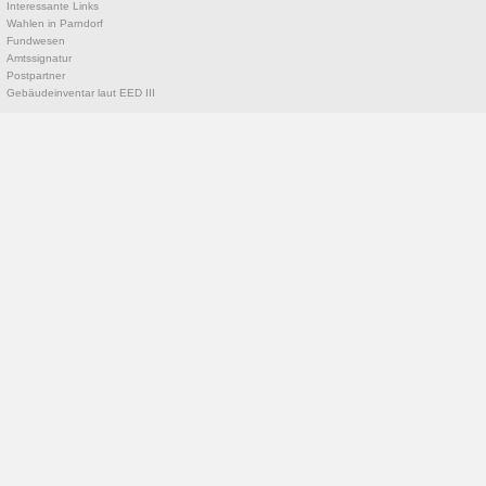
Interessante Links
Wahlen in Parndorf
Fundwesen
Amtssignatur
Postpartner
Gebäudeinventar laut EED III