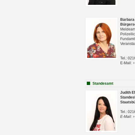
Barbara
Bürgers
Meldeam
Polizeil
Fundam
Veranst
Tel.: 02
E-Mail:
Standesamt
Judith 
Standes
Staatsb
Tel.: 02
E-Mail: