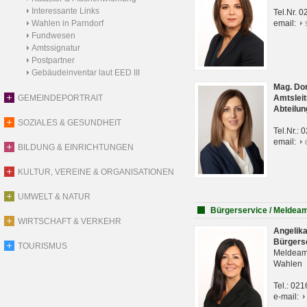
Interessante Links
Tel.Nr. 
Wahlen in Parndorf
email:
Fundwesen
Amtssignatur
Postpartner
Gebäudeinventar laut EED III
Mag. Do
GEMEINDEPORTRAIT
Amtsleit
Abteilun
SOZIALES & GESUNDHEIT
Tel.Nr.:
email:
BILDUNG & EINRICHTUNGEN
KULTUR, VEREINE & ORGANISATIONEN
UMWELT & NATUR
Bürgerservice / Meldea
WIRTSCHAFT & VERKEHR
Angelik
Bürgers
TOURISMUS
Meldeam
Wahlen
Tel.: 02
e-mail: