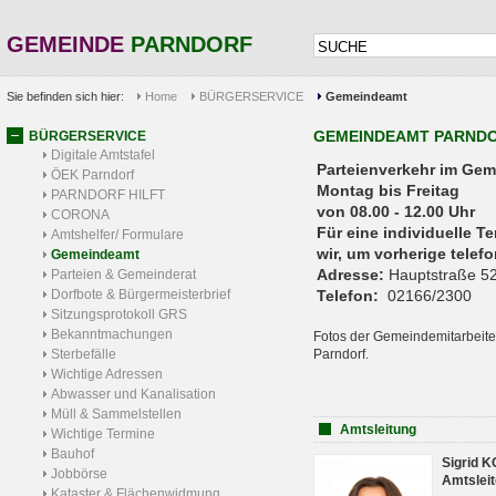
GEMEINDE
PARNDORF
Sie befinden sich hier:
Home
BÜRGERSERVICE
Gemeindeamt
GEMEINDEAMT PARND
BÜRGERSERVICE
Digitale Amtstafel
Parteienverkehr 
ÖEK Parndorf
Montag bis Freitag
PARNDORF HILFT
von 08.00 - 12.00 Uhr
CORONA
Für eine individuelle T
Amtshelfer/ Formulare
wir, um vorherige tele
Gemeindeamt
Adresse:
Hauptstraße 52
Parteien & Gemeinderat
Dorfbote & Bürgermeisterbrief
Telefon:
02166/2300
Sitzungsprotokoll GRS
Bekanntmachungen
Fotos der Gemeindemitarbeite
Sterbefälle
Parndorf.
Wichtige Adressen
Abwasser und Kanalisation
Müll & Sammelstellen
Amtsleitung
Wichtige Termine
Bauhof
Sigrid 
Jobbörse
Amtsleit
Kataster & Flächenwidmung