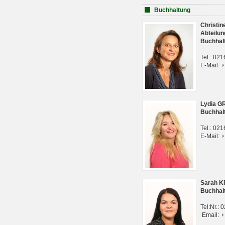
Buchhaltung
Christi
Abteilun
Buchhal
Tel.: 02
E-Mail:
Lydia G
Buchhal
Tel.: 02
E-Mail:
Sarah 
Buchhal
Tel:Nr.:
Email: