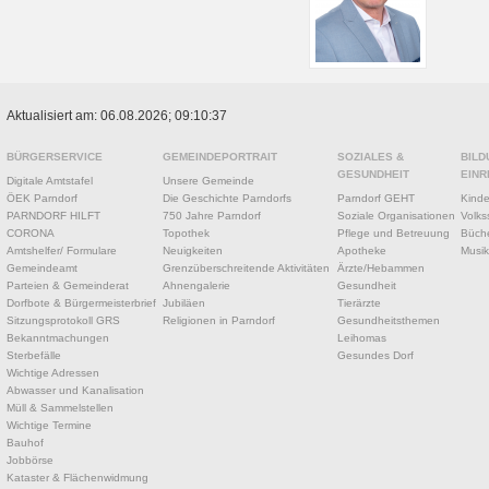
Aktualisiert am: 06.08.2026; 09:10:37
BÜRGERSERVICE
GEMEINDEPORTRAIT
SOZIALES &
BILD
GESUNDHEIT
EINR
Digitale Amtstafel
Unsere Gemeinde
ÖEK Parndorf
Die Geschichte Parndorfs
Parndorf GEHT
Kinde
PARNDORF HILFT
750 Jahre Parndorf
Soziale Organisationen
Volks
CORONA
Topothek
Pflege und Betreuung
Büche
Amtshelfer/ Formulare
Neuigkeiten
Apotheke
Musik
Gemeindeamt
Grenzüberschreitende Aktivitäten
Ärzte/Hebammen
Parteien & Gemeinderat
Ahnengalerie
Gesundheit
Dorfbote & Bürgermeisterbrief
Jubiläen
Tierärzte
Sitzungsprotokoll GRS
Religionen in Parndorf
Gesundheitsthemen
Bekanntmachungen
Leihomas
Sterbefälle
Gesundes Dorf
Wichtige Adressen
Abwasser und Kanalisation
Müll & Sammelstellen
Wichtige Termine
Bauhof
Jobbörse
Kataster & Flächenwidmung