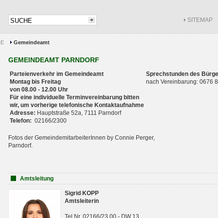
SITEMAP
CE
Gemeindeamt
GEMEINDEAMT PARNDORF
Parteienverkehr im Gemeindeamt
Sprechstunden des Bürge
Montag bis Freitag
nach Vereinbarung: 0676
von 08.00 - 12.00 Uhr
Für eine individuelle Terminvereinbarung bitten
wir, um vorherige telefonische Kontaktaufnahme
Adresse:
Hauptstraße 52a, 7111 Parndorf
Telefon:
02166/2300
Fotos der GemeindemitarbeiterInnen by Connie Perger,
Parndorf.
Amtsleitung
Sigrid KOPP
Amtsleiterin
Tel.Nr. 02166/23 00 - DW 13