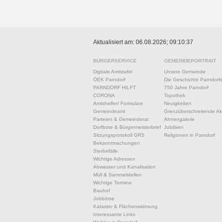
Aktualisiert am: 06.08.2026; 09:10:37
BÜRGERSERVICE
GEMEINDEPORTRAIT
Digitale Amtstafel
Unsere Gemeinde
ÖEK Parndorf
Die Geschichte Parndorf
PARNDORF HILFT
750 Jahre Parndorf
CORONA
Topothek
Amtshelfer/ Formulare
Neuigkeiten
Gemeindeamt
Grenzüberschreitende Akt
Parteien & Gemeinderat
Ahnengalerie
Dorfbote & Bürgermeisterbrief
Jubiläen
Sitzungsprotokoll GRS
Religionen in Parndorf
Bekanntmachungen
Sterbefälle
Wichtige Adressen
Abwasser und Kanalisation
Müll & Sammelstellen
Wichtige Termine
Bauhof
Jobbörse
Kataster & Flächenwidmung
Interessante Links