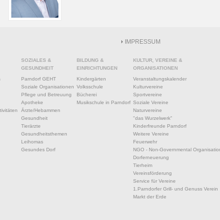
IMPRESSUM
SOZIALES &
BILDUNG &
KULTUR, VEREINE &
GESUNDHEIT
EINRICHTUNGEN
ORGANISATIONEN
s
Parndorf GEHT
Kindergärten
Veranstaltungskalender
Soziale Organisationen
Volksschule
Kulturvereine
Pflege und Betreuung
Bücherei
Sportvereine
Apotheke
Musikschule in Parndorf
Soziale Vereine
ivitäten
Ärzte/Hebammen
Naturvereine
Gesundheit
"das Wurzelwerk"
Tierärzte
Kinderfreunde Parndorf
Gesundheitsthemen
Weitere Vereine
Leihomas
Feuerwehr
Gesundes Dorf
NGO - Non-Governmental Organisatio
Dorferneuerung
Tierheim
Vereinsförderung
Service für Vereine
1.Parndorfer Grill- und Genuss Verein
Markt der Erde