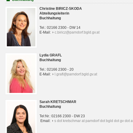
Christine BIRICZ-SKODA
Abteilungsleiterin
Buchhaltung
Tel.: 02166 2300 - DW 14
E-Mail:
c.biricz@parndorf.bgld.gv.at
Lydia GRAFL
Buchhaltung
Tel.: 02166 2300 - 20
E-Mail:
l.grafl@parndorf.bgld.gv.at
Sarah KRETSCHMAR
Buchhaltung
Tel:Nr.: 02166 2300 - DW 23
Email:
s dot kretschmar at parndorf dot bgld dot gv dot a