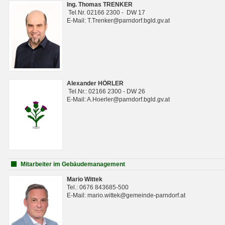
Ing. Thomas TRENKER
Tel.Nr. 02166 2300 - DW 17
E-Mail: T.Trenker@parndorf.bgld.gv.at
Alexander HÖRLER
Tel.Nr.: 02166 2300 - DW 26
E-Mail: A.Hoerler@parndorf.bgld.gv.at
Mitarbeiter im Gebäudemanagement
Mario Wittek
Tel.: 0676 843685-500
E-Mail: mario.wittek@gemeinde-parndorf.at