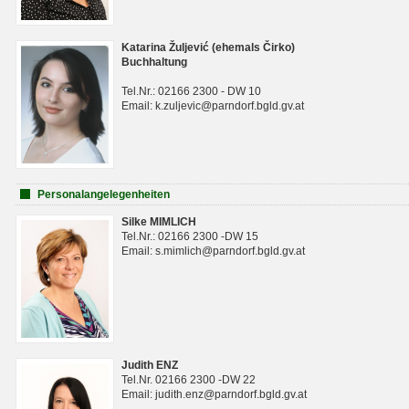
Katarina Žuljević (ehemals Čirko)
Buchhaltung
Tel.Nr.: 02166 2300 - DW 10
Email: k.zuljevic@parndorf.bgld.gv.at
Personalangelegenheiten
Silke MIMLICH
Tel.Nr.: 02166 2300 -DW 15
Email: s.mimlich@parndorf.bgld.gv.at
Judith ENZ
Tel.Nr. 02166 2300 -DW 22
Email: judith.enz@parndorf.bgld.gv.at