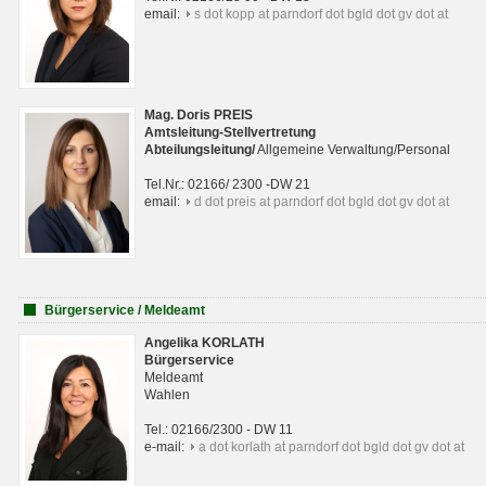
email:
s dot kopp at parndorf dot bgld dot gv dot at
Mag. Doris PREIS
Amtsleitung-Stellvertretung
Abteilungsleitun
g
/
Allgemeine Verwaltung/Personal
Tel.Nr.: 02166/ 2300 -DW 21
email:
d dot preis at parndorf dot bgld dot gv dot at
Bürgerservice / Meldeamt
Angelika KORLATH
Bürgerservice
Meldeamt
Wahlen
Tel.: 02166/2300 - DW 11
e-mail:
a dot korlath at parndorf dot bgld dot gv dot at