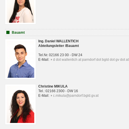
Bauamt
Ing. Daniel WALLENTICH
Abteilungsleiter /Bauamt
Tel.Nr. 02166 23 00 - DW 24
E-Mail:
d dot wallentich at parndorf dot bgld dot gv dot at
Christine MIKULA
Tel.: 02166 2300 - DW 16
E-Mail:
c.mikula@parndorf.bgld.gv.at