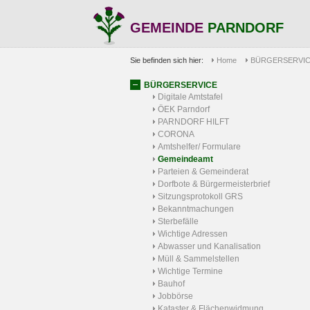
GEMEINDE
PARNDORF
Sie befinden sich hier:
Home
BÜRGERSERVI
BÜRGERSERVICE
Digitale Amtstafel
ÖEK Parndorf
PARNDORF HILFT
CORONA
Amtshelfer/ Formulare
Gemeindeamt
Parteien & Gemeinderat
Dorfbote & Bürgermeisterbrief
Sitzungsprotokoll GRS
Bekanntmachungen
Sterbefälle
Wichtige Adressen
Abwasser und Kanalisation
Müll & Sammelstellen
Wichtige Termine
Bauhof
Jobbörse
Kataster & Flächenwidmung