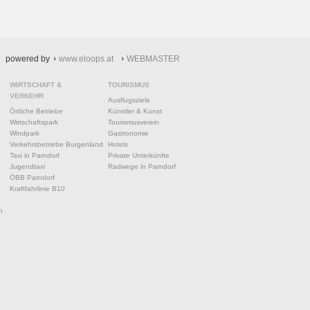
powered by
www.eloops.at
WEBMASTER
WIRTSCHAFT &
TOURISMUS
VERKEHR
Ausflugsziele
Örtliche Betriebe
Künstler & Kunst
Wirtschaftspark
Tourismusverein
Windpark
Gastronomie
Verkehrsbetriebe Burgenland
Hotels
Taxi in Parndorf
Private Unterkünfte
Jugendtaxi
Radwege in Parndorf
ÖBB Parndorf
Kraftfahrlinie B10
n