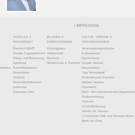
IMPRESSUM
SOZIALES &
BILDUNG &
KULTUR, VEREINE &
GESUNDHEIT
EINRICHTUNGEN
ORGANISATIONEN
s
Parndorf GEHT
Kindergärten
Veranstaltungskalender
Soziale Organisationen
Volksschule
Kulturvereine
Pflege und Betreuung
Bücherei
Sportvereine
Apotheke
Musikschule in Parndorf
Soziale Vereine
ivitäten
Ärzte/Hebammen
Naturvereine
Gesundheit
"das Wurzelwerk"
Tierärzte
Kinderfreunde Parndorf
Gesundheitsthemen
Weitere Vereine
Leihomas
Feuerwehr
Gesundes Dorf
NGO - Non-Governmental Organisatio
Dorferneuerung
Tierheim
Vereinsförderung
Service für Vereine
1.Parndorfer Grill- und Genuss Verein
Markt der Erde