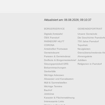
Aktualisiert am: 06.08.2026; 09:10:37
BÜRGERSERVICE
GEMEINDEPORTRAIT
Digitale Amtstafel
Unsere Gemeinde
ÖEK Parndorf
Die Geschichte Parndorf
PARNDORF HILFT
750 Jahre Parndorf
CORONA
Topothek
Amtshelfer/ Formulare
Neuigkeiten
Gemeindeamt
Grenzüberschreitende Akt
Parteien & Gemeinderat
Ahnengalerie
Dorfbote & Bürgermeisterbrief
Jubiläen
Sitzungsprotokoll GRS
Religionen in Parndorf
Bekanntmachungen
Sterbefälle
Wichtige Adressen
Abwasser und Kanalisation
Müll & Sammelstellen
Wichtige Termine
Bauhof
Jobbörse
Kataster & Flächenwidmung
Interessante Links