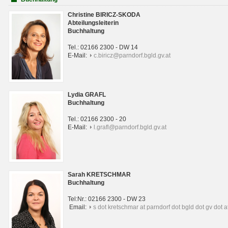
Christine BIRICZ-SKODA
Abteilungsleiterin
Buchhaltung
Tel.: 02166 2300 - DW 14
E-Mail:
c.biricz@parndorf.bgld.gv.at
Lydia GRAFL
Buchhaltung
Tel.: 02166 2300 - 20
E-Mail:
l.grafl@parndorf.bgld.gv.at
Sarah KRETSCHMAR
Buchhaltung
Tel:Nr.: 02166 2300 - DW 23
Email:
s dot kretschmar at parndorf dot bgld dot gv dot a