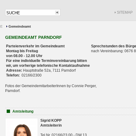
SITEMAP
CE
Gemeindeamt
GEMEINDEAMT PARNDORF
Parteienverkehr im Gemeindeamt
Sprechstunden des Bürge
Montag bis Freitag
nach Vereinbarung: 0676
von 08.00 - 12.00 Uhr
Für eine individuelle Terminvereinbarung bitten
wir, um vorherige telefonische Kontaktaufnahme
Adresse:
Hauptstraße 52a, 7111 Parndorf
Telefon:
02166/2300
Fotos der GemeindemitarbeiterInnen by Connie Perger,
Parndorf.
Amtsleitung
Sigrid KOPP
Amtsleiterin
Tel.Nr. 02166/23 00 - DW 13