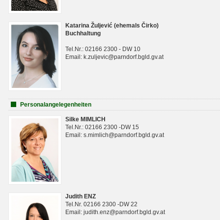
Katarina Žuljević (ehemals Čirko)
Buchhaltung
Tel.Nr.: 02166 2300 - DW 10
Email: k.zuljevic@parndorf.bgld.gv.at
Personalangelegenheiten
Silke MIMLICH
Tel.Nr.: 02166 2300 -DW 15
Email: s.mimlich@parndorf.bgld.gv.at
Judith ENZ
Tel.Nr. 02166 2300 -DW 22
Email: judith.enz@parndorf.bgld.gv.at