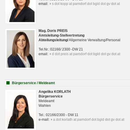
email:
s dot kopp at parndorf dot bgld dot gv dot at
Mag. Doris PREIS
Amtsleitung-Stellvertretung
Abteilungsleitun
g
/
Allgemeine Verwaltung/Personal
Tel.Nr.: 02166/ 2300 -DW 21
email:
d dot preis at parndorf dot bgld dot gv dot at
Bürgerservice / Meldeamt
Angelika KORLATH
Bürgerservice
Meldeamt
Wahlen
Tel.: 02166/2300 - DW 11
e-mail:
a dot korlath at parndorf dot bgld dot gv dot at