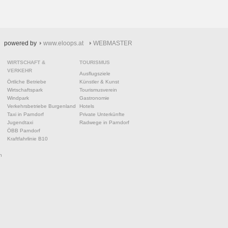
powered by
www.eloops.at
WEBMASTER
WIRTSCHAFT &
TOURISMUS
VERKEHR
Ausflugsziele
Örtliche Betriebe
Künstler & Kunst
Wirtschaftspark
Tourismusverein
Windpark
Gastronomie
Verkehrsbetriebe Burgenland
Hotels
Taxi in Parndorf
Private Unterkünfte
Jugendtaxi
Radwege in Parndorf
ÖBB Parndorf
Kraftfahrlinie B10
n