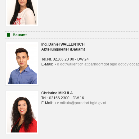
Bauamt
Ing. Daniel WALLENTICH
Abteilungsleiter /Bauamt
Tel.Nr. 02166 23 00 - DW 24
E-Mail:
d dot wallentich at parndorf dot bgld dot gv dot at
Christine MIKULA
Tel.: 02166 2300 - DW 16
E-Mail:
c.mikula@parndorf.bgld.gv.at