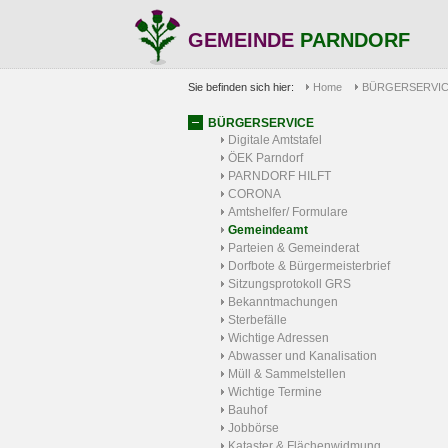
GEMEINDE
PARNDORF
Sie befinden sich hier:
Home
BÜRGERSERVI
BÜRGERSERVICE
Digitale Amtstafel
ÖEK Parndorf
PARNDORF HILFT
CORONA
Amtshelfer/ Formulare
Gemeindeamt
Parteien & Gemeinderat
Dorfbote & Bürgermeisterbrief
Sitzungsprotokoll GRS
Bekanntmachungen
Sterbefälle
Wichtige Adressen
Abwasser und Kanalisation
Müll & Sammelstellen
Wichtige Termine
Bauhof
Jobbörse
Kataster & Flächenwidmung