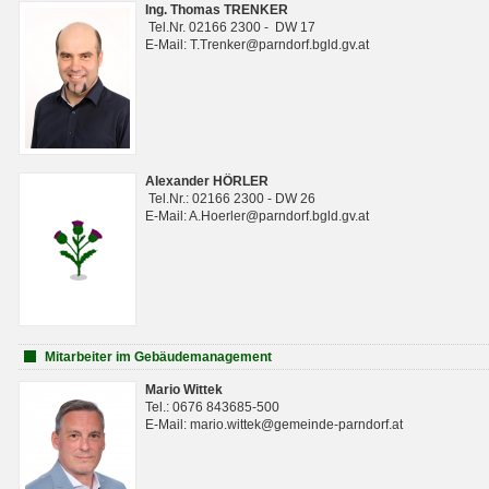
Ing. Thomas TRENKER
Tel.Nr. 02166 2300 - DW 17
E-Mail: T.Trenker@parndorf.bgld.gv.at
Alexander HÖRLER
Tel.Nr.: 02166 2300 - DW 26
E-Mail: A.Hoerler@parndorf.bgld.gv.at
Mitarbeiter im Gebäudemanagement
Mario Wittek
Tel.: 0676 843685-500
E-Mail: mario.wittek@gemeinde-parndorf.at