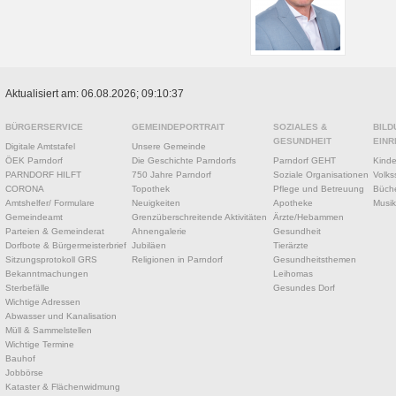
Aktualisiert am: 06.08.2026; 09:10:37
BÜRGERSERVICE
GEMEINDEPORTRAIT
SOZIALES &
BILD
GESUNDHEIT
EINR
Digitale Amtstafel
Unsere Gemeinde
ÖEK Parndorf
Die Geschichte Parndorfs
Parndorf GEHT
Kinde
PARNDORF HILFT
750 Jahre Parndorf
Soziale Organisationen
Volks
CORONA
Topothek
Pflege und Betreuung
Büche
Amtshelfer/ Formulare
Neuigkeiten
Apotheke
Musik
Gemeindeamt
Grenzüberschreitende Aktivitäten
Ärzte/Hebammen
Parteien & Gemeinderat
Ahnengalerie
Gesundheit
Dorfbote & Bürgermeisterbrief
Jubiläen
Tierärzte
Sitzungsprotokoll GRS
Religionen in Parndorf
Gesundheitsthemen
Bekanntmachungen
Leihomas
Sterbefälle
Gesundes Dorf
Wichtige Adressen
Abwasser und Kanalisation
Müll & Sammelstellen
Wichtige Termine
Bauhof
Jobbörse
Kataster & Flächenwidmung