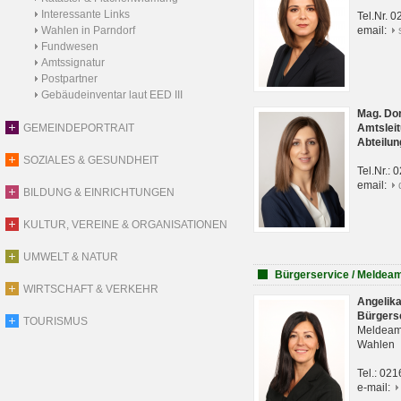
Interessante Links
Tel.Nr. 
Wahlen in Parndorf
email:
Fundwesen
Amtssignatur
Postpartner
Gebäudeinventar laut EED III
Mag. Do
GEMEINDEPORTRAIT
Amtsleit
Abteilun
SOZIALES & GESUNDHEIT
Tel.Nr.:
email:
BILDUNG & EINRICHTUNGEN
KULTUR, VEREINE & ORGANISATIONEN
UMWELT & NATUR
Bürgerservice / Meldea
WIRTSCHAFT & VERKEHR
Angelik
Bürgers
TOURISMUS
Meldeam
Wahlen
Tel.: 02
e-mail: