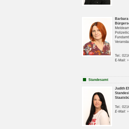
Barbara
Bürgers
Meldeam
Polizeil
Fundam
Veranst
Tel.: 02
E-Mail:
Standesamt
Judith 
Standes
Staatsb
Tel.: 02
E-Mail: