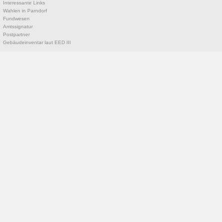
Interessante Links
Wahlen in Parndorf
Fundwesen
Amtssignatur
Postpartner
Gebäudeinventar laut EED III