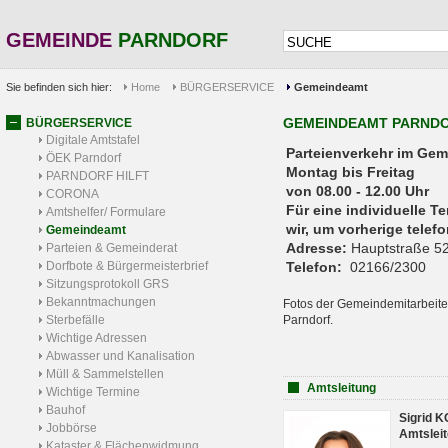
GEMEINDE
PARNDORF
Sie befinden sich hier:
Home
BÜRGERSERVICE
Gemeindeamt
GEMEINDEAMT PARND
BÜRGERSERVICE
Digitale Amtstafel
Parteienverkehr 
ÖEK Parndorf
Montag bis Freitag
PARNDORF HILFT
von 08.00 - 12.00 Uhr
CORONA
Für eine individuelle T
Amtshelfer/ Formulare
wir, um vorherige tele
Gemeindeamt
Adresse:
Hauptstraße 52
Parteien & Gemeinderat
Dorfbote & Bürgermeisterbrief
Telefon:
02166/2300
Sitzungsprotokoll GRS
Bekanntmachungen
Fotos der Gemeindemitarbeite
Sterbefälle
Parndorf.
Wichtige Adressen
Abwasser und Kanalisation
Müll & Sammelstellen
Amtsleitung
Wichtige Termine
Bauhof
Sigrid 
Jobbörse
Amtsleit
Kataster & Flächenwidmung