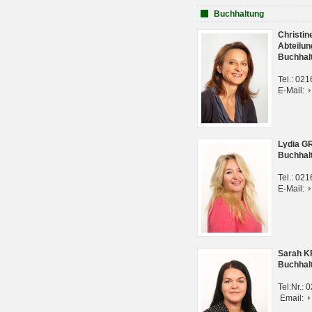
Buchhaltung
Christi
Abteilun
Buchhal
Tel.: 02
E-Mail:
Lydia G
Buchhal
Tel.: 02
E-Mail:
Sarah 
Buchhal
Tel:Nr.:
Email: