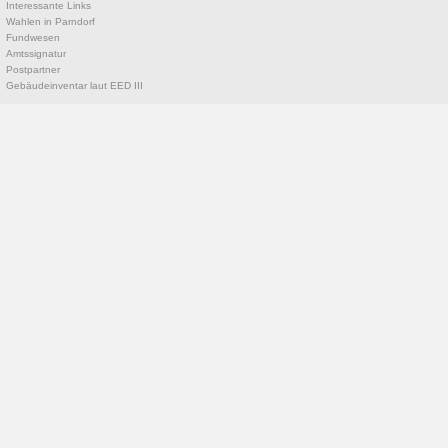
Interessante Links
Wahlen in Parndorf
Fundwesen
Amtssignatur
Postpartner
Gebäudeinventar laut EED III