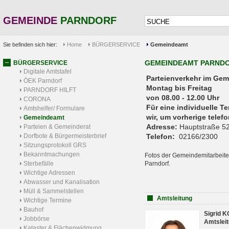
GEMEINDE
PARNDORF
Sie befinden sich hier:
Home
BÜRGERSERVICE
Gemeindeamt
GEMEINDEAMT PARND
BÜRGERSERVICE
Digitale Amtstafel
Parteienverkehr 
ÖEK Parndorf
Montag bis Freitag
PARNDORF HILFT
von 08.00 - 12.00 Uhr
CORONA
Für eine individuelle T
Amtshelfer/ Formulare
wir, um vorherige tele
Gemeindeamt
Adresse:
Hauptstraße 52
Parteien & Gemeinderat
Dorfbote & Bürgermeisterbrief
Telefon:
02166/2300
Sitzungsprotokoll GRS
Bekanntmachungen
Fotos der Gemeindemitarbeite
Sterbefälle
Parndorf.
Wichtige Adressen
Abwasser und Kanalisation
Müll & Sammelstellen
Amtsleitung
Wichtige Termine
Bauhof
Sigrid 
Jobbörse
Amtsleit
Kataster & Flächenwidmung