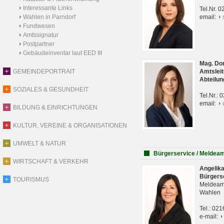
Interessante Links
Tel.Nr. 
Wahlen in Parndorf
email:
Fundwesen
Amtssignatur
Postpartner
Gebäudeinventar laut EED III
Mag. Do
GEMEINDEPORTRAIT
Amtsleit
Abteilun
SOZIALES & GESUNDHEIT
Tel.Nr.:
email:
BILDUNG & EINRICHTUNGEN
KULTUR, VEREINE & ORGANISATIONEN
UMWELT & NATUR
Bürgerservice / Meldea
WIRTSCHAFT & VERKEHR
Angelik
Bürgers
TOURISMUS
Meldeam
Wahlen
Tel.: 02
e-mail: