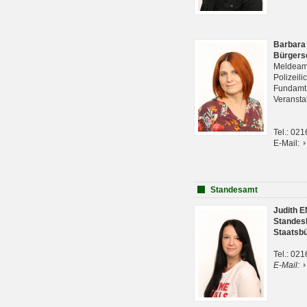
Barbara
Bürgers
Meldeam
Polizeil
Fundam
Veranst
Tel.: 02
E-Mail:
Standesamt
Judith 
Standes
Staatsb
Tel.: 02
E-Mail: