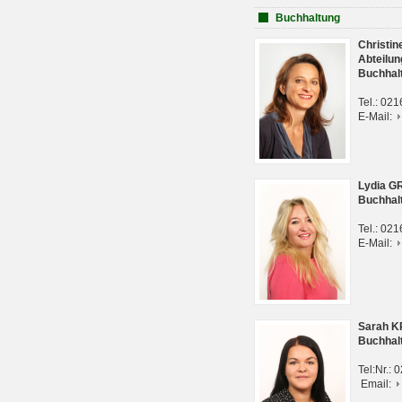
Buchhaltung
Christi
Abteilun
Buchhal
Tel.: 02
E-Mail:
Lydia G
Buchhal
Tel.: 02
E-Mail:
Sarah 
Buchhal
Tel:Nr.:
Email: