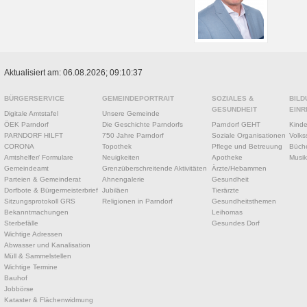
Aktualisiert am: 06.08.2026; 09:10:37
BÜRGERSERVICE
GEMEINDEPORTRAIT
SOZIALES &
BILD
GESUNDHEIT
EINR
Digitale Amtstafel
Unsere Gemeinde
ÖEK Parndorf
Die Geschichte Parndorfs
Parndorf GEHT
Kinde
PARNDORF HILFT
750 Jahre Parndorf
Soziale Organisationen
Volks
CORONA
Topothek
Pflege und Betreuung
Büche
Amtshelfer/ Formulare
Neuigkeiten
Apotheke
Musik
Gemeindeamt
Grenzüberschreitende Aktivitäten
Ärzte/Hebammen
Parteien & Gemeinderat
Ahnengalerie
Gesundheit
Dorfbote & Bürgermeisterbrief
Jubiläen
Tierärzte
Sitzungsprotokoll GRS
Religionen in Parndorf
Gesundheitsthemen
Bekanntmachungen
Leihomas
Sterbefälle
Gesundes Dorf
Wichtige Adressen
Abwasser und Kanalisation
Müll & Sammelstellen
Wichtige Termine
Bauhof
Jobbörse
Kataster & Flächenwidmung