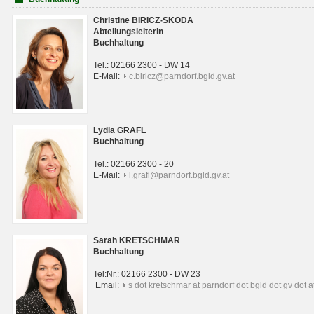
Christine BIRICZ-SKODA
Abteilungsleiterin
Buchhaltung
Tel.: 02166 2300 - DW 14
E-Mail:
c.biricz@parndorf.bgld.gv.at
Lydia GRAFL
Buchhaltung
Tel.: 02166 2300 - 20
E-Mail:
l.grafl@parndorf.bgld.gv.at
Sarah KRETSCHMAR
Buchhaltung
Tel:Nr.: 02166 2300 - DW 23
Email:
s dot kretschmar at parndorf dot bgld dot gv dot a