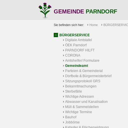
GEMEINDE
PARNDORF
Sie befinden sich hier:
Home
BÜRGERSERVI
BÜRGERSERVICE
Digitale Amtstafel
ÖEK Parndorf
PARNDORF HILFT
CORONA
Amtshelfer/ Formulare
Gemeindeamt
Parteien & Gemeinderat
Dorfbote & Bürgermeisterbrief
Sitzungsprotokoll GRS
Bekanntmachungen
Sterbefälle
Wichtige Adressen
Abwasser und Kanalisation
Müll & Sammelstellen
Wichtige Termine
Bauhof
Jobbörse
Kataster & Flächenwidmung