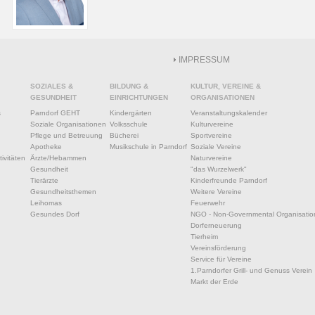
IMPRESSUM
SOZIALES &
BILDUNG &
KULTUR, VEREINE &
GESUNDHEIT
EINRICHTUNGEN
ORGANISATIONEN
s
Parndorf GEHT
Kindergärten
Veranstaltungskalender
Soziale Organisationen
Volksschule
Kulturvereine
Pflege und Betreuung
Bücherei
Sportvereine
Apotheke
Musikschule in Parndorf
Soziale Vereine
ivitäten
Ärzte/Hebammen
Naturvereine
Gesundheit
"das Wurzelwerk"
Tierärzte
Kinderfreunde Parndorf
Gesundheitsthemen
Weitere Vereine
Leihomas
Feuerwehr
Gesundes Dorf
NGO - Non-Governmental Organisatio
Dorferneuerung
Tierheim
Vereinsförderung
Service für Vereine
1.Parndorfer Grill- und Genuss Verein
Markt der Erde