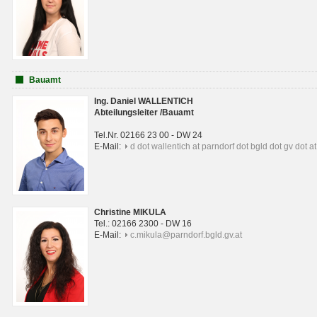
Bauamt
Ing. Daniel WALLENTICH
Abteilungsleiter /Bauamt
Tel.Nr. 02166 23 00 - DW 24
E-Mail:
d dot wallentich at parndorf dot bgld dot gv dot at
Christine MIKULA
Tel.: 02166 2300 - DW 16
E-Mail:
c.mikula@parndorf.bgld.gv.at