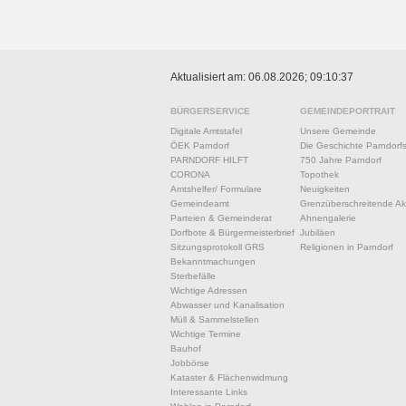
Aktualisiert am: 06.08.2026; 09:10:37
BÜRGERSERVICE
GEMEINDEPORTRAIT
Digitale Amtstafel
Unsere Gemeinde
ÖEK Parndorf
Die Geschichte Parndorf
PARNDORF HILFT
750 Jahre Parndorf
CORONA
Topothek
Amtshelfer/ Formulare
Neuigkeiten
Gemeindeamt
Grenzüberschreitende Akt
Parteien & Gemeinderat
Ahnengalerie
Dorfbote & Bürgermeisterbrief
Jubiläen
Sitzungsprotokoll GRS
Religionen in Parndorf
Bekanntmachungen
Sterbefälle
Wichtige Adressen
Abwasser und Kanalisation
Müll & Sammelstellen
Wichtige Termine
Bauhof
Jobbörse
Kataster & Flächenwidmung
Interessante Links