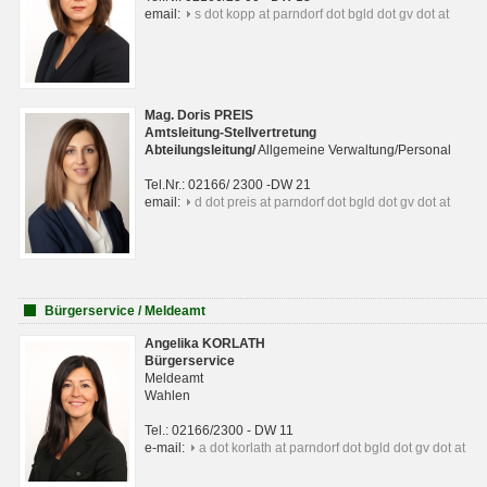
email:
s dot kopp at parndorf dot bgld dot gv dot at
Mag. Doris PREIS
Amtsleitung-Stellvertretung
Abteilungsleitun
g
/
Allgemeine Verwaltung/Personal
Tel.Nr.: 02166/ 2300 -DW 21
email:
d dot preis at parndorf dot bgld dot gv dot at
Bürgerservice / Meldeamt
Angelika KORLATH
Bürgerservice
Meldeamt
Wahlen
Tel.: 02166/2300 - DW 11
e-mail:
a dot korlath at parndorf dot bgld dot gv dot at