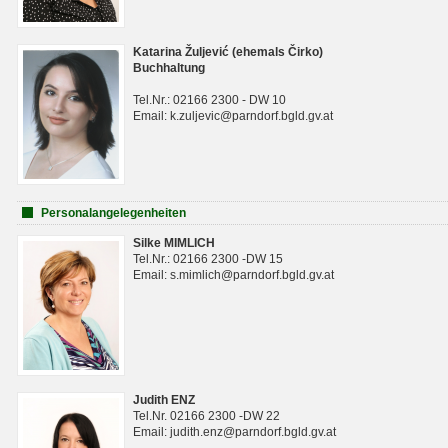
Katarina Žuljević (ehemals Čirko)
Buchhaltung
Tel.Nr.: 02166 2300 - DW 10
Email: k.zuljevic@parndorf.bgld.gv.at
Personalangelegenheiten
Silke MIMLICH
Tel.Nr.: 02166 2300 -DW 15
Email: s.mimlich@parndorf.bgld.gv.at
Judith ENZ
Tel.Nr. 02166 2300 -DW 22
Email: judith.enz@parndorf.bgld.gv.at