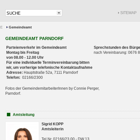
SITEMAP
CE
Gemeindeamt
GEMEINDEAMT PARNDORF
Parteienverkehr im Gemeindeamt
Sprechstunden des Bürge
Montag bis Freitag
nach Vereinbarung: 0676
von 08.00 - 12.00 Uhr
Für eine individuelle Terminvereinbarung bitten
wir, um vorherige telefonische Kontaktaufnahme
Adresse:
Hauptstraße 52a, 7111 Parndorf
Telefon:
02166/2300
Fotos der GemeindemitarbeiterInnen by Connie Perger,
Parndorf.
Amtsleitung
Sigrid KOPP
Amtsleiterin
Tel.Nr. 02166/23 00 - DW 13