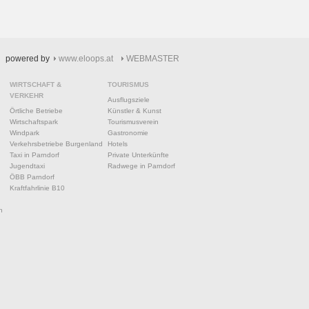
powered by
www.eloops.at
WEBMASTER
WIRTSCHAFT &
TOURISMUS
VERKEHR
Ausflugsziele
Örtliche Betriebe
Künstler & Kunst
Wirtschaftspark
Tourismusverein
Windpark
Gastronomie
Verkehrsbetriebe Burgenland
Hotels
Taxi in Parndorf
Private Unterkünfte
Jugendtaxi
Radwege in Parndorf
ÖBB Parndorf
Kraftfahrlinie B10
n