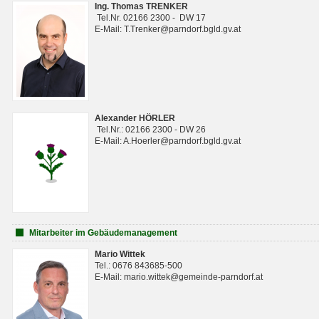
Ing. Thomas TRENKER
Tel.Nr. 02166 2300 - DW 17
E-Mail: T.Trenker@parndorf.bgld.gv.at
Alexander HÖRLER
Tel.Nr.: 02166 2300 - DW 26
E-Mail: A.Hoerler@parndorf.bgld.gv.at
Mitarbeiter im Gebäudemanagement
Mario Wittek
Tel.: 0676 843685-500
E-Mail: mario.wittek@gemeinde-parndorf.at