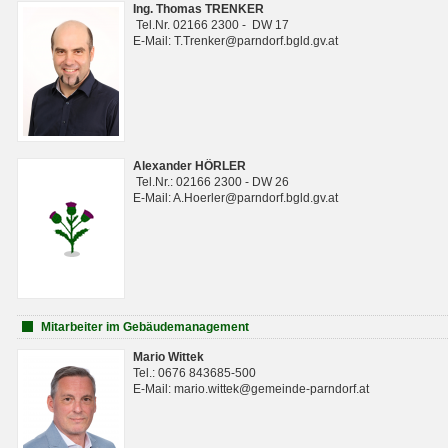
Ing. Thomas TRENKER
Tel.Nr. 02166 2300 - DW 17
E-Mail: T.Trenker@parndorf.bgld.gv.at
Alexander HÖRLER
Tel.Nr.: 02166 2300 - DW 26
E-Mail: A.Hoerler@parndorf.bgld.gv.at
Mitarbeiter im Gebäudemanagement
Mario Wittek
Tel.: 0676 843685-500
E-Mail: mario.wittek@gemeinde-parndorf.at