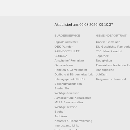
Aktualisiert am: 06.08.2026; 09:10:37
BÜRGERSERVICE
GEMEINDEPORTRAIT
Digitale Amtstafel
Unsere Gemeinde
ÖEK Parndorf
Die Geschichte Parndorf
PARNDORF HILFT
750 Jahre Parndorf
CORONA
Topothek
Amtshelfer/ Formulare
Neuigkeiten
Gemeindeamt
Grenzüberschreitende Akt
Parteien & Gemeinderat
Ahnengalerie
Dorfbote & Bürgermeisterbrief
Jubiläen
Sitzungsprotokoll GRS
Religionen in Parndorf
Bekanntmachungen
Sterbefälle
Wichtige Adressen
Abwasser und Kanalisation
Müll & Sammelstellen
Wichtige Termine
Bauhof
Jobbörse
Kataster & Flächenwidmung
Interessante Links