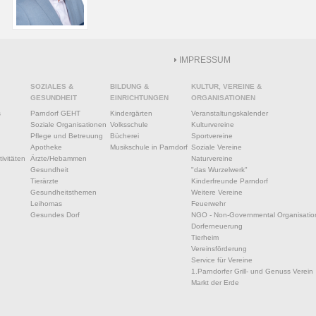
IMPRESSUM
SOZIALES &
BILDUNG &
KULTUR, VEREINE &
GESUNDHEIT
EINRICHTUNGEN
ORGANISATIONEN
s
Parndorf GEHT
Kindergärten
Veranstaltungskalender
Soziale Organisationen
Volksschule
Kulturvereine
Pflege und Betreuung
Bücherei
Sportvereine
Apotheke
Musikschule in Parndorf
Soziale Vereine
ivitäten
Ärzte/Hebammen
Naturvereine
Gesundheit
"das Wurzelwerk"
Tierärzte
Kinderfreunde Parndorf
Gesundheitsthemen
Weitere Vereine
Leihomas
Feuerwehr
Gesundes Dorf
NGO - Non-Governmental Organisatio
Dorferneuerung
Tierheim
Vereinsförderung
Service für Vereine
1.Parndorfer Grill- und Genuss Verein
Markt der Erde