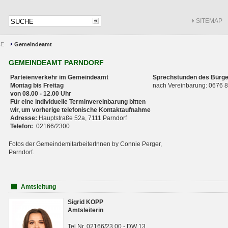
SITEMAP
CE
Gemeindeamt
GEMEINDEAMT PARNDORF
Parteienverkehr im Gemeindeamt
Sprechstunden des Bürge
Montag bis Freitag
nach Vereinbarung: 0676
von 08.00 - 12.00 Uhr
Für eine individuelle Terminvereinbarung bitten
wir, um vorherige telefonische Kontaktaufnahme
Adresse:
Hauptstraße 52a, 7111 Parndorf
Telefon:
02166/2300
Fotos der GemeindemitarbeiterInnen by Connie Perger,
Parndorf.
Amtsleitung
Sigrid KOPP
Amtsleiterin
Tel.Nr. 02166/23 00 - DW 13