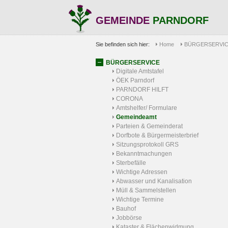
GEMEINDE
PARNDORF
Sie befinden sich hier:
Home
BÜRGERSERVI
BÜRGERSERVICE
Digitale Amtstafel
ÖEK Parndorf
PARNDORF HILFT
CORONA
Amtshelfer/ Formulare
Gemeindeamt
Parteien & Gemeinderat
Dorfbote & Bürgermeisterbrief
Sitzungsprotokoll GRS
Bekanntmachungen
Sterbefälle
Wichtige Adressen
Abwasser und Kanalisation
Müll & Sammelstellen
Wichtige Termine
Bauhof
Jobbörse
Kataster & Flächenwidmung