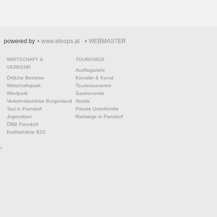
powered by
www.eloops.at
WEBMASTER
WIRTSCHAFT &
TOURISMUS
VERKEHR
Ausflugsziele
Örtliche Betriebe
Künstler & Kunst
Wirtschaftspark
Tourismusverein
Windpark
Gastronomie
Verkehrsbetriebe Burgenland
Hotels
Taxi in Parndorf
Private Unterkünfte
Jugendtaxi
Radwege in Parndorf
ÖBB Parndorf
Kraftfahrlinie B10
n