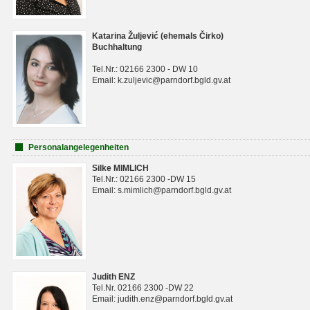
Katarina Žuljević (ehemals Čirko)
Buchhaltung
Tel.Nr.: 02166 2300 - DW 10
Email: k.zuljevic@parndorf.bgld.gv.at
Personalangelegenheiten
Silke MIMLICH
Tel.Nr.: 02166 2300 -DW 15
Email: s.mimlich@parndorf.bgld.gv.at
Judith ENZ
Tel.Nr. 02166 2300 -DW 22
Email: judith.enz@parndorf.bgld.gv.at