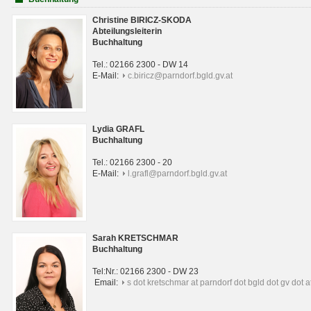
Christine BIRICZ-SKODA
Abteilungsleiterin
Buchhaltung
Tel.: 02166 2300 - DW 14
E-Mail:
c.biricz@parndorf.bgld.gv.at
Lydia GRAFL
Buchhaltung
Tel.: 02166 2300 - 20
E-Mail:
l.grafl@parndorf.bgld.gv.at
Sarah KRETSCHMAR
Buchhaltung
Tel:Nr.: 02166 2300 - DW 23
Email:
s dot kretschmar at parndorf dot bgld dot gv dot a