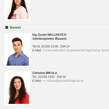
Bauamt
Ing. Daniel WALLENTICH
Abteilungsleiter /Bauamt
Tel.Nr. 02166 23 00 - DW 24
E-Mail:
d dot wallentich at parndorf dot bgld dot gv dot at
Christine MIKULA
Tel.: 02166 2300 - DW 16
E-Mail:
c.mikula@parndorf.bgld.gv.at