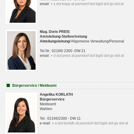
email:
s dot kopp at parndorf dot bgld dot gv dot at
Mag. Doris PREIS
Amtsleitung-Stellvertretung
Abteilungsleitun
g
/
Allgemeine Verwaltung/Personal
Tel.Nr.: 02166/ 2300 -DW 21
email:
d dot preis at parndorf dot bgld dot gv dot at
Bürgerservice / Meldeamt
Angelika KORLATH
Bürgerservice
Meldeamt
Wahlen
Tel.: 02166/2300 - DW 11
e-mail:
a dot korlath at parndorf dot bgld dot gv dot at