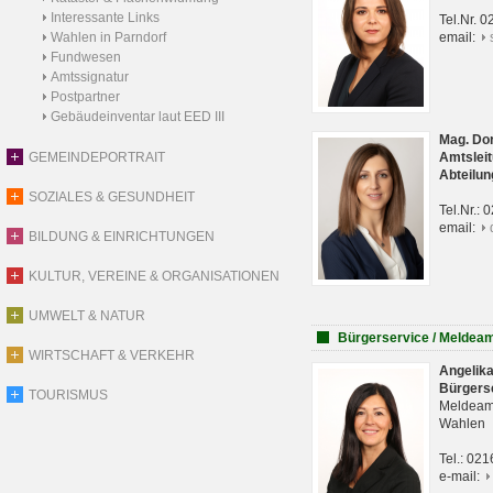
Interessante Links
Tel.Nr. 
Wahlen in Parndorf
email:
Fundwesen
Amtssignatur
Postpartner
Gebäudeinventar laut EED III
Mag. Do
GEMEINDEPORTRAIT
Amtsleit
Abteilun
SOZIALES & GESUNDHEIT
Tel.Nr.:
email:
BILDUNG & EINRICHTUNGEN
KULTUR, VEREINE & ORGANISATIONEN
UMWELT & NATUR
Bürgerservice / Meldea
WIRTSCHAFT & VERKEHR
Angelik
Bürgers
TOURISMUS
Meldeam
Wahlen
Tel.: 02
e-mail: