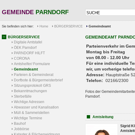
GEMEINDE
PARNDORF
Sie befinden sich hier:
Home
BÜRGERSERVICE
Gemeindeamt
GEMEINDEAMT PARND
BÜRGERSERVICE
Digitale Amtstafel
Parteienverkehr 
ÖEK Parndorf
Montag bis Freitag
PARNDORF HILFT
von 08.00 - 12.00 Uhr
CORONA
Für eine individuelle T
Amtshelfer/ Formulare
wir, um vorherige tele
Gemeindeamt
Adresse:
Hauptstraße 52
Parteien & Gemeinderat
Dorfbote & Bürgermeisterbrief
Telefon:
02166/2300
Sitzungsprotokoll GRS
Bekanntmachungen
Fotos der Gemeindemitarbeite
Sterbefälle
Parndorf.
Wichtige Adressen
Abwasser und Kanalisation
Müll & Sammelstellen
Amtsleitung
Wichtige Termine
Bauhof
Sigrid 
Jobbörse
Amtsleit
Kataster & Flächenwidmung