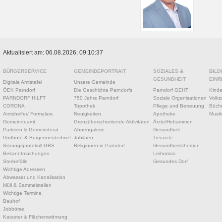
Aktualisiert am: 06.08.2026; 09:10:37
BÜRGERSERVICE
GEMEINDEPORTRAIT
SOZIALES &
BILD
GESUNDHEIT
EINR
Digitale Amtstafel
Unsere Gemeinde
ÖEK Parndorf
Die Geschichte Parndorfs
Parndorf GEHT
Kinde
PARNDORF HILFT
750 Jahre Parndorf
Soziale Organisationen
Volks
CORONA
Topothek
Pflege und Betreuung
Büche
Amtshelfer/ Formulare
Neuigkeiten
Apotheke
Musik
Gemeindeamt
Grenzüberschreitende Aktivitäten
Ärzte/Hebammen
Parteien & Gemeinderat
Ahnengalerie
Gesundheit
Dorfbote & Bürgermeisterbrief
Jubiläen
Tierärzte
Sitzungsprotokoll GRS
Religionen in Parndorf
Gesundheitsthemen
Bekanntmachungen
Leihomas
Sterbefälle
Gesundes Dorf
Wichtige Adressen
Abwasser und Kanalisation
Müll & Sammelstellen
Wichtige Termine
Bauhof
Jobbörse
Kataster & Flächenwidmung