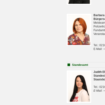
Barbara
Bürgers
Meldeam
Polizeil
Fundam
Veranst
Tel.: 02
E-Mail:
Standesamt
Judith 
Standes
Staatsb
Tel.: 02
E-Mail: