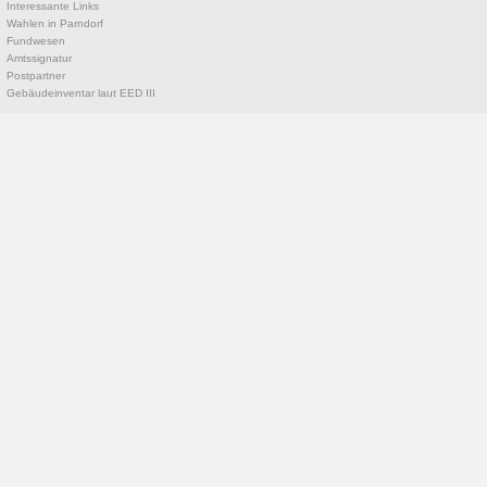
Interessante Links
Wahlen in Parndorf
Fundwesen
Amtssignatur
Postpartner
Gebäudeinventar laut EED III