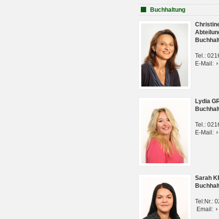
Buchhaltung
Christi
Abteilun
Buchhal
Tel.: 02
E-Mail:
Lydia G
Buchhal
Tel.: 02
E-Mail:
Sarah 
Buchhal
Tel:Nr.:
Email: