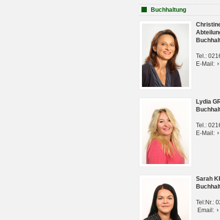
Buchhaltung
Christi
Abteilun
Buchhal
Tel.: 02
E-Mail:
Lydia G
Buchhal
Tel.: 02
E-Mail:
Sarah 
Buchhal
Tel:Nr.:
Email: