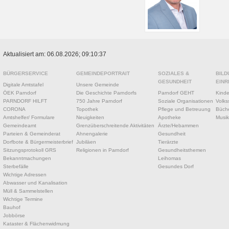
Aktualisiert am: 06.08.2026; 09:10:37
BÜRGERSERVICE
GEMEINDEPORTRAIT
SOZIALES &
BILD
GESUNDHEIT
EINR
Digitale Amtstafel
Unsere Gemeinde
ÖEK Parndorf
Die Geschichte Parndorfs
Parndorf GEHT
Kinde
PARNDORF HILFT
750 Jahre Parndorf
Soziale Organisationen
Volks
CORONA
Topothek
Pflege und Betreuung
Büche
Amtshelfer/ Formulare
Neuigkeiten
Apotheke
Musik
Gemeindeamt
Grenzüberschreitende Aktivitäten
Ärzte/Hebammen
Parteien & Gemeinderat
Ahnengalerie
Gesundheit
Dorfbote & Bürgermeisterbrief
Jubiläen
Tierärzte
Sitzungsprotokoll GRS
Religionen in Parndorf
Gesundheitsthemen
Bekanntmachungen
Leihomas
Sterbefälle
Gesundes Dorf
Wichtige Adressen
Abwasser und Kanalisation
Müll & Sammelstellen
Wichtige Termine
Bauhof
Jobbörse
Kataster & Flächenwidmung