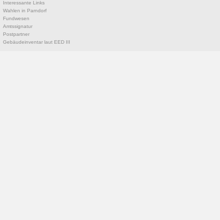
Interessante Links
Wahlen in Parndorf
Fundwesen
Amtssignatur
Postpartner
Gebäudeinventar laut EED III