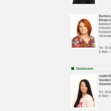
Barbara
Bürgers
Meldeam
Polizeil
Fundam
Veranst
Tel.: 02
E-Mail:
Standesamt
Judith 
Standes
Staatsb
Tel.: 02
E-Mail: