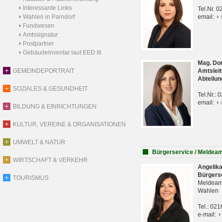
Interessante Links
Tel.Nr. 
Wahlen in Parndorf
email:
Fundwesen
Amtssignatur
Postpartner
Gebäudeinventar laut EED III
Mag. Do
GEMEINDEPORTRAIT
Amtsleit
Abteilun
SOZIALES & GESUNDHEIT
Tel.Nr.:
email:
BILDUNG & EINRICHTUNGEN
KULTUR, VEREINE & ORGANISATIONEN
UMWELT & NATUR
Bürgerservice / Meldea
WIRTSCHAFT & VERKEHR
Angelik
Bürgers
TOURISMUS
Meldeam
Wahlen
Tel.: 02
e-mail: