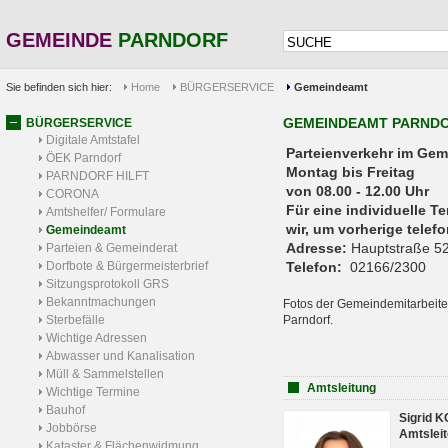
GEMEINDE
PARNDORF
Sie befinden sich hier:
Home
BÜRGERSERVICE
Gemeindeamt
GEMEINDEAMT PARND
BÜRGERSERVICE
Digitale Amtstafel
Parteienverkehr 
ÖEK Parndorf
Montag bis Freitag
PARNDORF HILFT
von 08.00 - 12.00 Uhr
CORONA
Für eine individuelle T
Amtshelfer/ Formulare
wir, um vorherige tele
Gemeindeamt
Adresse:
Hauptstraße 52
Parteien & Gemeinderat
Dorfbote & Bürgermeisterbrief
Telefon:
02166/2300
Sitzungsprotokoll GRS
Bekanntmachungen
Fotos der Gemeindemitarbeite
Sterbefälle
Parndorf.
Wichtige Adressen
Abwasser und Kanalisation
Müll & Sammelstellen
Amtsleitung
Wichtige Termine
Bauhof
Sigrid 
Jobbörse
Amtsleit
Kataster & Flächenwidmung