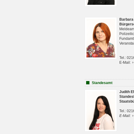
Barbara
Bürgers
Meldeam
Polizeil
Fundam
Veranst
Tel.: 02
E-Mail:
Standesamt
Judith 
Standes
Staatsb
Tel.: 02
E-Mail: