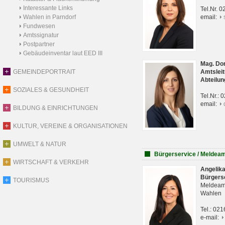
Interessante Links
Tel.Nr. 
Wahlen in Parndorf
email:
Fundwesen
Amtssignatur
Postpartner
Gebäudeinventar laut EED III
Mag. Do
GEMEINDEPORTRAIT
Amtsleit
Abteilun
SOZIALES & GESUNDHEIT
Tel.Nr.:
email:
BILDUNG & EINRICHTUNGEN
KULTUR, VEREINE & ORGANISATIONEN
UMWELT & NATUR
Bürgerservice / Meldea
WIRTSCHAFT & VERKEHR
Angelik
Bürgers
TOURISMUS
Meldeam
Wahlen
Tel.: 02
e-mail: