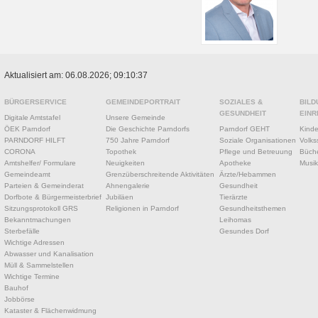
Aktualisiert am: 06.08.2026; 09:10:37
BÜRGERSERVICE
GEMEINDEPORTRAIT
SOZIALES &
BILD
GESUNDHEIT
EINR
Digitale Amtstafel
Unsere Gemeinde
ÖEK Parndorf
Die Geschichte Parndorfs
Parndorf GEHT
Kinde
PARNDORF HILFT
750 Jahre Parndorf
Soziale Organisationen
Volks
CORONA
Topothek
Pflege und Betreuung
Büche
Amtshelfer/ Formulare
Neuigkeiten
Apotheke
Musik
Gemeindeamt
Grenzüberschreitende Aktivitäten
Ärzte/Hebammen
Parteien & Gemeinderat
Ahnengalerie
Gesundheit
Dorfbote & Bürgermeisterbrief
Jubiläen
Tierärzte
Sitzungsprotokoll GRS
Religionen in Parndorf
Gesundheitsthemen
Bekanntmachungen
Leihomas
Sterbefälle
Gesundes Dorf
Wichtige Adressen
Abwasser und Kanalisation
Müll & Sammelstellen
Wichtige Termine
Bauhof
Jobbörse
Kataster & Flächenwidmung