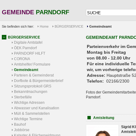
GEMEINDE
PARNDORF
Sie befinden sich hier:
Home
BÜRGERSERVICE
Gemeindeamt
GEMEINDEAMT PARND
BÜRGERSERVICE
Digitale Amtstafel
Parteienverkehr 
ÖEK Parndorf
Montag bis Freitag
PARNDORF HILFT
von 08.00 - 12.00 Uhr
CORONA
Für eine individuelle T
Amtshelfer/ Formulare
wir, um vorherige tele
Gemeindeamt
Adresse:
Hauptstraße 52
Parteien & Gemeinderat
Dorfbote & Bürgermeisterbrief
Telefon:
02166/2300
Sitzungsprotokoll GRS
Bekanntmachungen
Fotos der Gemeindemitarbeite
Sterbefälle
Parndorf.
Wichtige Adressen
Abwasser und Kanalisation
Müll & Sammelstellen
Amtsleitung
Wichtige Termine
Bauhof
Sigrid 
Jobbörse
Amtsleit
Kataster & Flächenwidmung