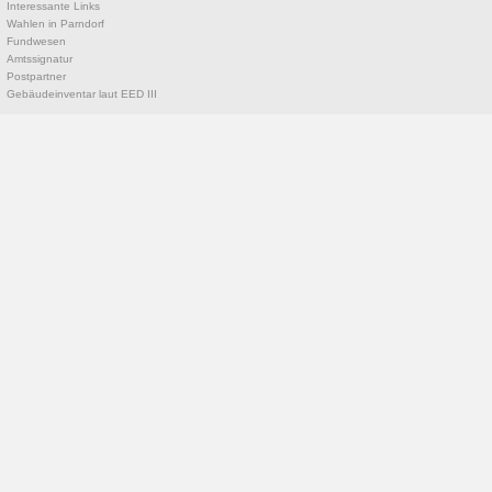
Interessante Links
Wahlen in Parndorf
Fundwesen
Amtssignatur
Postpartner
Gebäudeinventar laut EED III