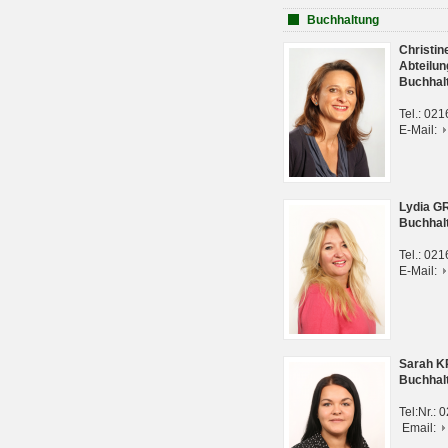
Buchhaltung
Christi
Abteilun
Buchhal
Tel.: 02
E-Mail:
Lydia G
Buchhal
Tel.: 02
E-Mail:
Sarah 
Buchhal
Tel:Nr.:
Email: