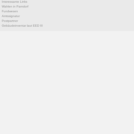
Interessante Links
Wahlen in Parndorf
Fundwesen
Amtssignatur
Postpartner
Gebäudeinventar laut EED III