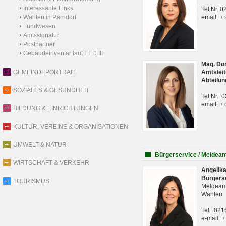
Interessante Links
Tel.Nr. 
Wahlen in Parndorf
email:
Fundwesen
Amtssignatur
Postpartner
Gebäudeinventar laut EED III
Mag. Do
GEMEINDEPORTRAIT
Amtsleit
Abteilun
SOZIALES & GESUNDHEIT
Tel.Nr.:
email:
BILDUNG & EINRICHTUNGEN
KULTUR, VEREINE & ORGANISATIONEN
UMWELT & NATUR
Bürgerservice / Meldea
WIRTSCHAFT & VERKEHR
Angelik
Bürgers
TOURISMUS
Meldeam
Wahlen
Tel.: 02
e-mail: