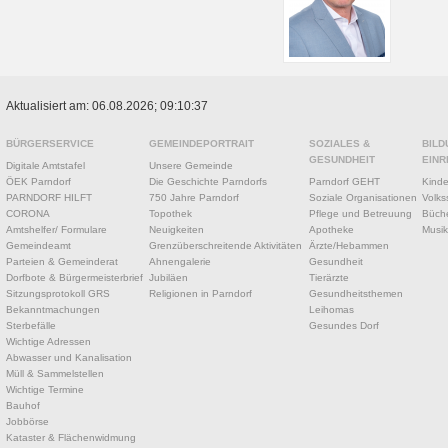
Aktualisiert am: 06.08.2026; 09:10:37
BÜRGERSERVICE
GEMEINDEPORTRAIT
SOZIALES &
BILD
GESUNDHEIT
EINR
Digitale Amtstafel
Unsere Gemeinde
ÖEK Parndorf
Die Geschichte Parndorfs
Parndorf GEHT
Kinde
PARNDORF HILFT
750 Jahre Parndorf
Soziale Organisationen
Volks
CORONA
Topothek
Pflege und Betreuung
Büche
Amtshelfer/ Formulare
Neuigkeiten
Apotheke
Musik
Gemeindeamt
Grenzüberschreitende Aktivitäten
Ärzte/Hebammen
Parteien & Gemeinderat
Ahnengalerie
Gesundheit
Dorfbote & Bürgermeisterbrief
Jubiläen
Tierärzte
Sitzungsprotokoll GRS
Religionen in Parndorf
Gesundheitsthemen
Bekanntmachungen
Leihomas
Sterbefälle
Gesundes Dorf
Wichtige Adressen
Abwasser und Kanalisation
Müll & Sammelstellen
Wichtige Termine
Bauhof
Jobbörse
Kataster & Flächenwidmung