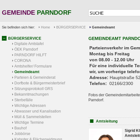
GEMEINDE
PARNDORF
Sie befinden sich hier:
Home
BÜRGERSERVICE
Gemeindeamt
GEMEINDEAMT PARND
BÜRGERSERVICE
Digitale Amtstafel
Parteienverkehr 
ÖEK Parndorf
Montag bis Freitag
PARNDORF HILFT
von 08.00 - 12.00 Uhr
CORONA
Für eine individuelle T
Amtshelfer/ Formulare
wir, um vorherige tele
Gemeindeamt
Adresse:
Hauptstraße 52
Parteien & Gemeinderat
Dorfbote & Bürgermeisterbrief
Telefon:
02166/2300
Sitzungsprotokoll GRS
Bekanntmachungen
Fotos der Gemeindemitarbeite
Sterbefälle
Parndorf.
Wichtige Adressen
Abwasser und Kanalisation
Müll & Sammelstellen
Amtsleitung
Wichtige Termine
Bauhof
Sigrid 
Jobbörse
Amtsleit
Kataster & Flächenwidmung