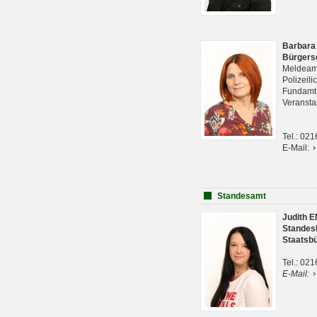
Barbara
Bürgers
Meldeam
Polizeil
Fundam
Veranst
Tel.: 02
E-Mail:
Standesamt
Judith 
Standes
Staatsb
Tel.: 02
E-Mail: