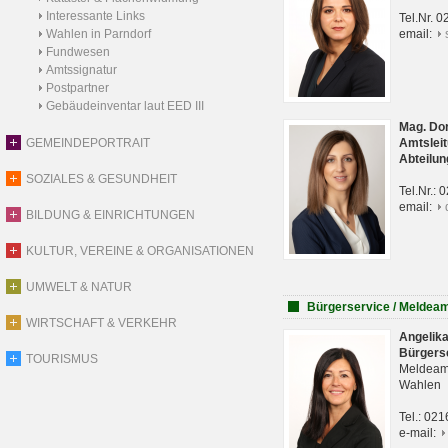
Interessante Links
Tel.Nr. 
Wahlen in Parndorf
email:
Fundwesen
Amtssignatur
Postpartner
Gebäudeinventar laut EED III
Mag. Do
GEMEINDEPORTRAIT
Amtsleit
Abteilun
SOZIALES & GESUNDHEIT
Tel.Nr.:
email:
BILDUNG & EINRICHTUNGEN
KULTUR, VEREINE & ORGANISATIONEN
UMWELT & NATUR
Bürgerservice / Meldea
WIRTSCHAFT & VERKEHR
Angelik
Bürgers
TOURISMUS
Meldeam
Wahlen
Tel.: 02
e-mail: