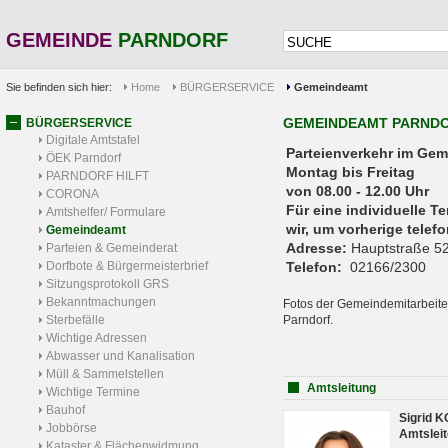
GEMEINDE
PARNDORF
Sie befinden sich hier:
Home
BÜRGERSERVICE
Gemeindeamt
GEMEINDEAMT PARND
BÜRGERSERVICE
Digitale Amtstafel
Parteienverkehr 
ÖEK Parndorf
Montag bis Freitag
PARNDORF HILFT
von 08.00 - 12.00 Uhr
CORONA
Für eine individuelle T
Amtshelfer/ Formulare
wir, um vorherige tele
Gemeindeamt
Adresse:
Hauptstraße 52
Parteien & Gemeinderat
Dorfbote & Bürgermeisterbrief
Telefon:
02166/2300
Sitzungsprotokoll GRS
Bekanntmachungen
Fotos der Gemeindemitarbeite
Sterbefälle
Parndorf.
Wichtige Adressen
Abwasser und Kanalisation
Müll & Sammelstellen
Amtsleitung
Wichtige Termine
Bauhof
Sigrid 
Jobbörse
Amtsleit
Kataster & Flächenwidmung