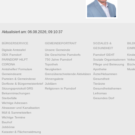
Aktualisiert am: 06.08.2026; 09:10:37
BÜRGERSERVICE
GEMEINDEPORTRAIT
SOZIALES &
BILD
GESUNDHEIT
EINR
Digitale Amtstafel
Unsere Gemeinde
ÖEK Parndorf
Die Geschichte Parndorfs
Parndorf GEHT
Kinde
PARNDORF HILFT
750 Jahre Parndorf
Soziale Organisationen
Volks
CORONA
Topothek
Pflege und Betreuung
Büche
Amtshelfer/ Formulare
Neuigkeiten
Apotheke
Musik
Gemeindeamt
Grenzüberschreitende Aktivitäten
Ärzte/Hebammen
Parteien & Gemeinderat
Ahnengalerie
Gesundheit
Dorfbote & Bürgermeisterbrief
Jubiläen
Tierärzte
Sitzungsprotokoll GRS
Religionen in Parndorf
Gesundheitsthemen
Bekanntmachungen
Leihomas
Sterbefälle
Gesundes Dorf
Wichtige Adressen
Abwasser und Kanalisation
Müll & Sammelstellen
Wichtige Termine
Bauhof
Jobbörse
Kataster & Flächenwidmung