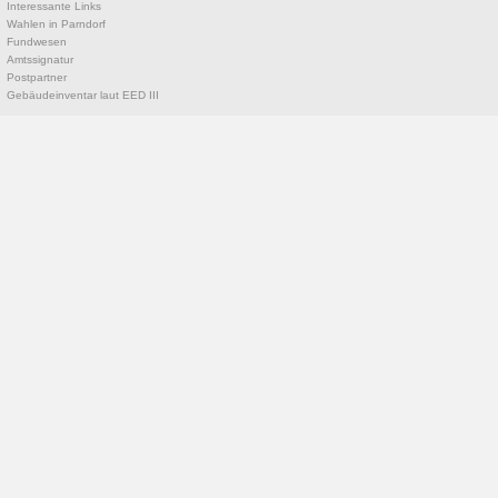
Interessante Links
Wahlen in Parndorf
Fundwesen
Amtssignatur
Postpartner
Gebäudeinventar laut EED III