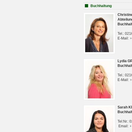
Buchhaltung
Christi
Abteilun
Buchhal
Tel.: 02
E-Mail:
Lydia G
Buchhal
Tel.: 02
E-Mail:
Sarah 
Buchhal
Tel:Nr.:
Email: