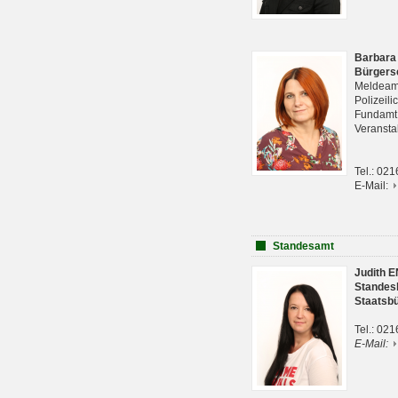
Barbara
Bürgers
Meldeam
Polizeil
Fundam
Veranst
Tel.: 02
E-Mail:
Standesamt
Judith 
Standes
Staatsb
Tel.: 02
E-Mail: