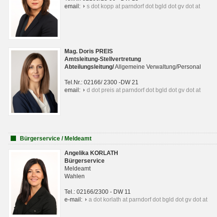
email:
s dot kopp at parndorf dot bgld dot gv dot at
Mag. Doris PREIS
Amtsleitung-Stellvertretung
Abteilungsleitun
g
/
Allgemeine Verwaltung/Personal
Tel.Nr.: 02166/ 2300 -DW 21
email:
d dot preis at parndorf dot bgld dot gv dot at
Bürgerservice / Meldeamt
Angelika KORLATH
Bürgerservice
Meldeamt
Wahlen
Tel.: 02166/2300 - DW 11
e-mail:
a dot korlath at parndorf dot bgld dot gv dot at