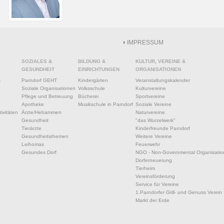
IMPRESSUM
SOZIALES &
BILDUNG &
KULTUR, VEREINE &
GESUNDHEIT
EINRICHTUNGEN
ORGANISATIONEN
s
Parndorf GEHT
Kindergärten
Veranstaltungskalender
Soziale Organisationen
Volksschule
Kulturvereine
Pflege und Betreuung
Bücherei
Sportvereine
Apotheke
Musikschule in Parndorf
Soziale Vereine
ivitäten
Ärzte/Hebammen
Naturvereine
Gesundheit
"das Wurzelwerk"
Tierärzte
Kinderfreunde Parndorf
Gesundheitsthemen
Weitere Vereine
Leihomas
Feuerwehr
Gesundes Dorf
NGO - Non-Governmental Organisatio
Dorferneuerung
Tierheim
Vereinsförderung
Service für Vereine
1.Parndorfer Grill- und Genuss Verein
Markt der Erde