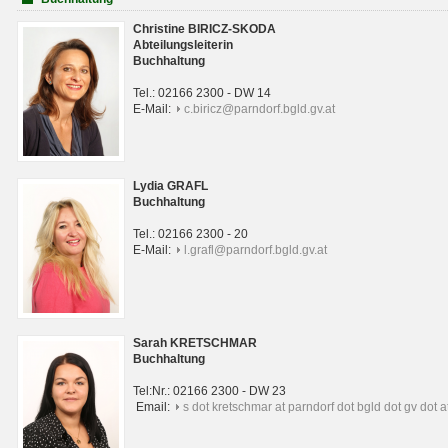
Christine BIRICZ-SKODA
Abteilungsleiterin
Buchhaltung
Tel.: 02166 2300 - DW 14
E-Mail:
c.biricz@parndorf.bgld.gv.at
Lydia GRAFL
Buchhaltung
Tel.: 02166 2300 - 20
E-Mail:
l.grafl@parndorf.bgld.gv.at
Sarah KRETSCHMAR
Buchhaltung
Tel:Nr.: 02166 2300 - DW 23
Email:
s dot kretschmar at parndorf dot bgld dot gv dot a