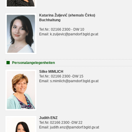
Katarina Žuljević (ehemals Čirko)
Buchhaltung
Tel.Nr.: 02166 2300 - DW 10
Email: k.zuljevic@parndorf.bgld.gv.at
Personalangelegenheiten
Silke MIMLICH
Tel.Nr.: 02166 2300 -DW 15
Email: s.mimlich@parndorf.bgld.gv.at
Judith ENZ
Tel.Nr. 02166 2300 -DW 22
Email: judith.enz@parndorf.bgld.gv.at