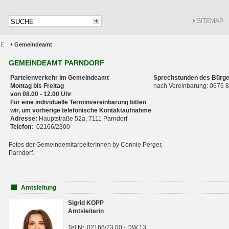
SITEMAP
CE
Gemeindeamt
GEMEINDEAMT PARNDORF
Parteienverkehr im Gemeindeamt
Sprechstunden des Bürge
Montag bis Freitag
nach Vereinbarung: 0676
von 08.00 - 12.00 Uhr
Für eine individuelle Terminvereinbarung bitten
wir, um vorherige telefonische Kontaktaufnahme
Adresse:
Hauptstraße 52a, 7111 Parndorf
Telefon:
02166/2300
Fotos der GemeindemitarbeiterInnen by Connie Perger,
Parndorf.
Amtsleitung
Sigrid KOPP
Amtsleiterin
Tel.Nr. 02166/23 00 - DW 13