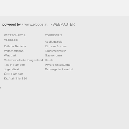
powered by
www.eloops.at
WEBMASTER
WIRTSCHAFT &
TOURISMUS
VERKEHR
Ausflugsziele
Örtliche Betriebe
Künstler & Kunst
Wirtschaftspark
Tourismusverein
Windpark
Gastronomie
Verkehrsbetriebe Burgenland
Hotels
Taxi in Parndorf
Private Unterkünfte
Jugendtaxi
Radwege in Parndorf
ÖBB Parndorf
Kraftfahrlinie B10
n