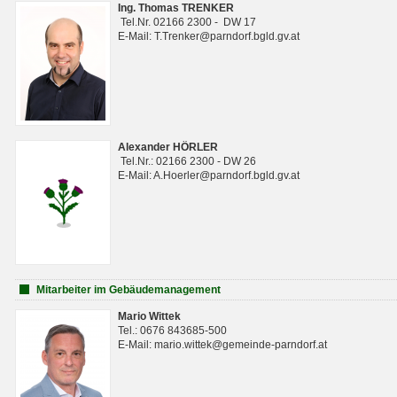
Ing. Thomas TRENKER
Tel.Nr. 02166 2300 - DW 17
E-Mail: T.Trenker@parndorf.bgld.gv.at
Alexander HÖRLER
Tel.Nr.: 02166 2300 - DW 26
E-Mail: A.Hoerler@parndorf.bgld.gv.at
Mitarbeiter im Gebäudemanagement
Mario Wittek
Tel.: 0676 843685-500
E-Mail: mario.wittek@gemeinde-parndorf.at