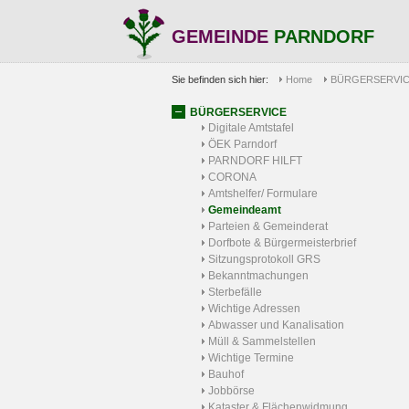
GEMEINDE
PARNDORF
Sie befinden sich hier:
Home
BÜRGERSERVI
BÜRGERSERVICE
Digitale Amtstafel
ÖEK Parndorf
PARNDORF HILFT
CORONA
Amtshelfer/ Formulare
Gemeindeamt
Parteien & Gemeinderat
Dorfbote & Bürgermeisterbrief
Sitzungsprotokoll GRS
Bekanntmachungen
Sterbefälle
Wichtige Adressen
Abwasser und Kanalisation
Müll & Sammelstellen
Wichtige Termine
Bauhof
Jobbörse
Kataster & Flächenwidmung