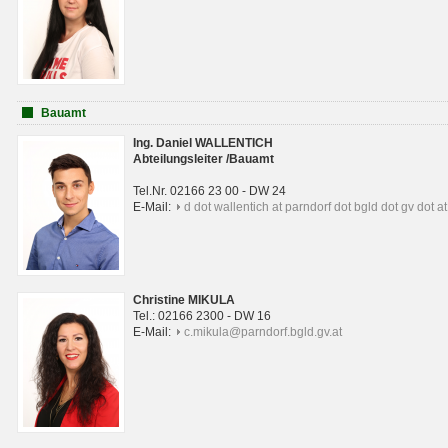
Bauamt
Ing. Daniel WALLENTICH
Abteilungsleiter /Bauamt
Tel.Nr. 02166 23 00 - DW 24
E-Mail:
d dot wallentich at parndorf dot bgld dot gv dot at
Christine MIKULA
Tel.: 02166 2300 - DW 16
E-Mail:
c.mikula@parndorf.bgld.gv.at