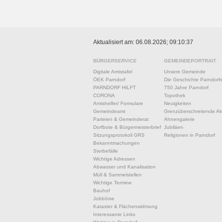
Aktualisiert am: 06.08.2026; 09:10:37
BÜRGERSERVICE
GEMEINDEPORTRAIT
Digitale Amtstafel
Unsere Gemeinde
ÖEK Parndorf
Die Geschichte Parndorf
PARNDORF HILFT
750 Jahre Parndorf
CORONA
Topothek
Amtshelfer/ Formulare
Neuigkeiten
Gemeindeamt
Grenzüberschreitende Akt
Parteien & Gemeinderat
Ahnengalerie
Dorfbote & Bürgermeisterbrief
Jubiläen
Sitzungsprotokoll GRS
Religionen in Parndorf
Bekanntmachungen
Sterbefälle
Wichtige Adressen
Abwasser und Kanalisation
Müll & Sammelstellen
Wichtige Termine
Bauhof
Jobbörse
Kataster & Flächenwidmung
Interessante Links