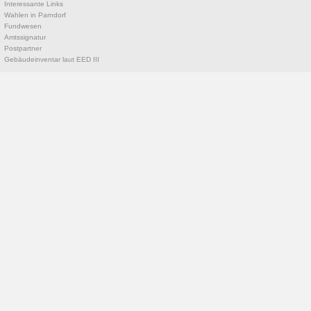
Interessante Links
Wahlen in Parndorf
Fundwesen
Amtssignatur
Postpartner
Gebäudeinventar laut EED III