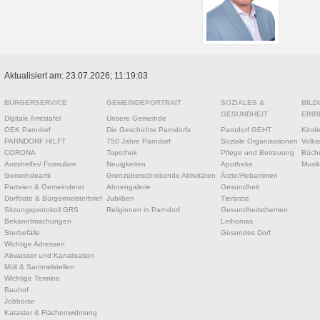
Aktualisiert am: 23.07.2026; 11:19:03
BÜRGERSERVICE
GEMEINDEPORTRAIT
SOZIALES &
BILD
GESUNDHEIT
EINR
Digitale Amtstafel
Unsere Gemeinde
ÖEK Parndorf
Die Geschichte Parndorfs
Parndorf GEHT
Kinde
PARNDORF HILFT
750 Jahre Parndorf
Soziale Organisationen
Volks
CORONA
Topothek
Pflege und Betreuung
Büche
Amtshelfer/ Formulare
Neuigkeiten
Apotheke
Musik
Gemeindeamt
Grenzüberschreitende Aktivitäten
Ärzte/Hebammen
Parteien & Gemeinderat
Ahnengalerie
Gesundheit
Dorfbote & Bürgermeisterbrief
Jubiläen
Tierärzte
Sitzungsprotokoll GRS
Religionen in Parndorf
Gesundheitsthemen
Bekanntmachungen
Leihomas
Sterbefälle
Gesundes Dorf
Wichtige Adressen
Abwasser und Kanalisation
Müll & Sammelstellen
Wichtige Termine
Bauhof
Jobbörse
Kataster & Flächenwidmung