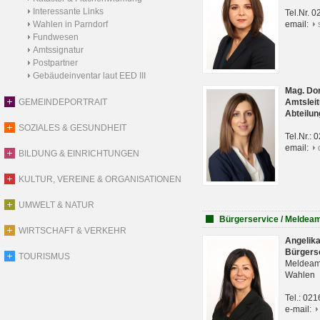
Interessante Links
Tel.Nr. 
Wahlen in Parndorf
email:
Fundwesen
Amtssignatur
Postpartner
Gebäudeinventar laut EED III
Mag. Do
GEMEINDEPORTRAIT
Amtsleit
Abteilun
SOZIALES & GESUNDHEIT
Tel.Nr.:
email:
BILDUNG & EINRICHTUNGEN
KULTUR, VEREINE & ORGANISATIONEN
UMWELT & NATUR
Bürgerservice / Meldea
WIRTSCHAFT & VERKEHR
Angelik
Bürgers
TOURISMUS
Meldeam
Wahlen
Tel.: 02
e-mail: