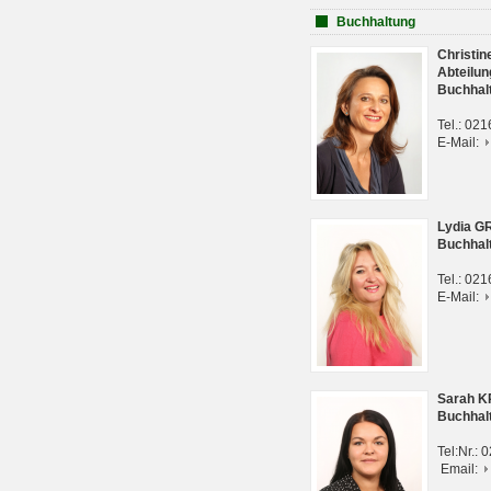
Buchhaltung
Christi
Abteilun
Buchhal
Tel.: 02
E-Mail:
Lydia G
Buchhal
Tel.: 02
E-Mail:
Sarah 
Buchhal
Tel:Nr.:
Email: