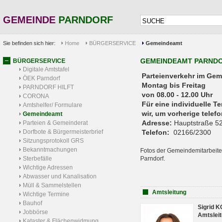
GEMEINDE
PARNDORF
Sie befinden sich hier:
Home
BÜRGERSERVICE
Gemeindeamt
GEMEINDEAMT PARND
BÜRGERSERVICE
Digitale Amtstafel
Parteienverkehr 
ÖEK Parndorf
Montag bis Freitag
PARNDORF HILFT
von 08.00 - 12.00 Uhr
CORONA
Für eine individuelle T
Amtshelfer/ Formulare
wir, um vorherige tele
Gemeindeamt
Adresse:
Hauptstraße 52
Parteien & Gemeinderat
Dorfbote & Bürgermeisterbrief
Telefon:
02166/2300
Sitzungsprotokoll GRS
Bekanntmachungen
Fotos der Gemeindemitarbeite
Sterbefälle
Parndorf.
Wichtige Adressen
Abwasser und Kanalisation
Müll & Sammelstellen
Amtsleitung
Wichtige Termine
Bauhof
Sigrid 
Jobbörse
Amtsleit
Kataster & Flächenwidmung