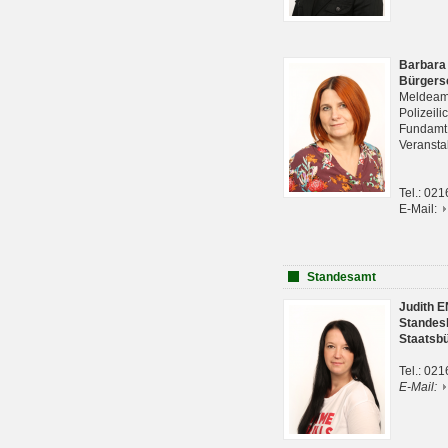
Barbara
Bürgers
Meldeam
Polizeil
Fundam
Veranst
Tel.: 02
E-Mail:
Standesamt
Judith 
Standes
Staatsb
Tel.: 02
E-Mail: