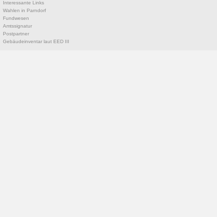
Interessante Links
Wahlen in Parndorf
Fundwesen
Amtssignatur
Postpartner
Gebäudeinventar laut EED III