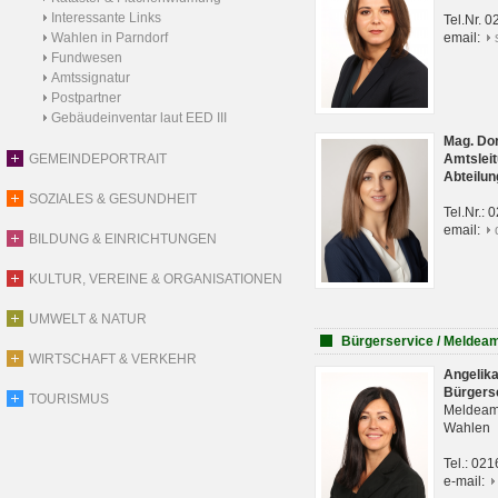
Interessante Links
Tel.Nr. 
Wahlen in Parndorf
email:
Fundwesen
Amtssignatur
Postpartner
Gebäudeinventar laut EED III
Mag. Do
GEMEINDEPORTRAIT
Amtsleit
Abteilun
SOZIALES & GESUNDHEIT
Tel.Nr.:
email:
BILDUNG & EINRICHTUNGEN
KULTUR, VEREINE & ORGANISATIONEN
UMWELT & NATUR
Bürgerservice / Meldea
WIRTSCHAFT & VERKEHR
Angelik
Bürgers
TOURISMUS
Meldeam
Wahlen
Tel.: 02
e-mail: