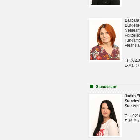
Barbara
Bürgers
Meldeam
Polizeil
Fundam
Veranst
Tel.: 02
E-Mail:
Standesamt
Judith 
Standes
Staatsb
Tel.: 02
E-Mail: