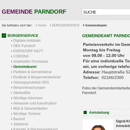
GEMEINDE
PARNDORF
Sie befinden sich hier:
Home
BÜRGERSERVICE
Gemeindeamt
GEMEINDEAMT PARND
BÜRGERSERVICE
Digitale Amtstafel
Parteienverkehr 
ÖEK Parndorf
Montag bis Freitag
PARNDORF HILFT
von 08.00 - 12.00 Uhr
CORONA
Für eine individuelle T
Amtshelfer/ Formulare
wir, um vorherige tele
Gemeindeamt
Adresse:
Hauptstraße 52
Parteien & Gemeinderat
Dorfbote & Bürgermeisterbrief
Telefon:
02166/2300
Sitzungsprotokoll GRS
Bekanntmachungen
Fotos der Gemeindemitarbeite
Sterbefälle
Parndorf.
Wichtige Adressen
Abwasser und Kanalisation
Müll & Sammelstellen
Amtsleitung
Wichtige Termine
Bauhof
Sigrid 
Jobbörse
Amtsleit
Kataster & Flächenwidmung