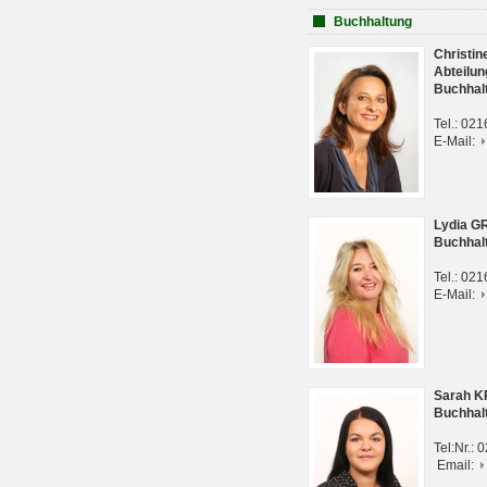
Buchhaltung
Christi
Abteilun
Buchhal
Tel.: 02
E-Mail:
Lydia G
Buchhal
Tel.: 02
E-Mail:
Sarah 
Buchhal
Tel:Nr.:
Email: