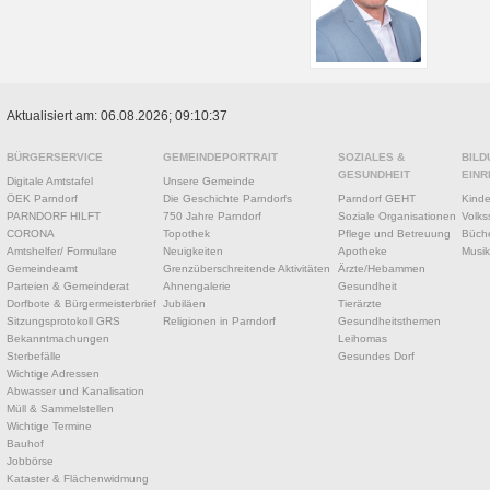
Aktualisiert am: 06.08.2026; 09:10:37
BÜRGERSERVICE
GEMEINDEPORTRAIT
SOZIALES &
BILD
GESUNDHEIT
EINR
Digitale Amtstafel
Unsere Gemeinde
ÖEK Parndorf
Die Geschichte Parndorfs
Parndorf GEHT
Kinde
PARNDORF HILFT
750 Jahre Parndorf
Soziale Organisationen
Volks
CORONA
Topothek
Pflege und Betreuung
Büche
Amtshelfer/ Formulare
Neuigkeiten
Apotheke
Musik
Gemeindeamt
Grenzüberschreitende Aktivitäten
Ärzte/Hebammen
Parteien & Gemeinderat
Ahnengalerie
Gesundheit
Dorfbote & Bürgermeisterbrief
Jubiläen
Tierärzte
Sitzungsprotokoll GRS
Religionen in Parndorf
Gesundheitsthemen
Bekanntmachungen
Leihomas
Sterbefälle
Gesundes Dorf
Wichtige Adressen
Abwasser und Kanalisation
Müll & Sammelstellen
Wichtige Termine
Bauhof
Jobbörse
Kataster & Flächenwidmung