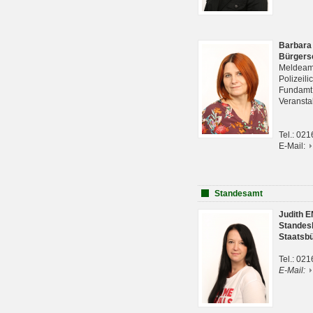
Barbara
Bürgers
Meldeam
Polizeil
Fundam
Veranst
Tel.: 02
E-Mail:
Standesamt
Judith 
Standes
Staatsb
Tel.: 02
E-Mail: