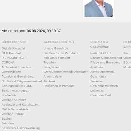
Aktualisiert am: 06.08.2026; 09:10:37
BÜRGERSERVICE
GEMEINDEPORTRAIT
SOZIALES &
BILD
GESUNDHEIT
EINR
Digitale Amtstafel
Unsere Gemeinde
ÖEK Parndorf
Die Geschichte Parndorfs
Parndorf GEHT
Kinde
PARNDORF HILFT
750 Jahre Parndorf
Soziale Organisationen
Volks
CORONA
Topothek
Pflege und Betreuung
Büche
Amtshelfer/ Formulare
Neuigkeiten
Apotheke
Musik
Gemeindeamt
Grenzüberschreitende Aktivitäten
Ärzte/Hebammen
Parteien & Gemeinderat
Ahnengalerie
Gesundheit
Dorfbote & Bürgermeisterbrief
Jubiläen
Tierärzte
Sitzungsprotokoll GRS
Religionen in Parndorf
Gesundheitsthemen
Bekanntmachungen
Leihomas
Sterbefälle
Gesundes Dorf
Wichtige Adressen
Abwasser und Kanalisation
Müll & Sammelstellen
Wichtige Termine
Bauhof
Jobbörse
Kataster & Flächenwidmung