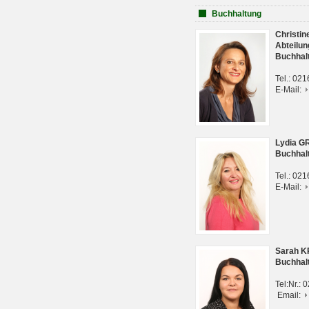
Buchhaltung
Christi
Abteilun
Buchhal
Tel.: 02
E-Mail:
Lydia G
Buchhal
Tel.: 02
E-Mail:
Sarah 
Buchhal
Tel:Nr.:
Email: