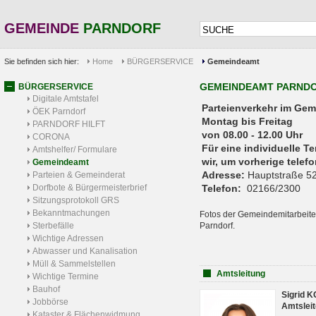
GEMEINDE
PARNDORF
Sie befinden sich hier:
Home
BÜRGERSERVICE
Gemeindeamt
GEMEINDEAMT PARND
BÜRGERSERVICE
Digitale Amtstafel
Parteienverkehr 
ÖEK Parndorf
Montag bis Freitag
PARNDORF HILFT
von 08.00 - 12.00 Uhr
CORONA
Für eine individuelle T
Amtshelfer/ Formulare
wir, um vorherige tele
Gemeindeamt
Adresse:
Hauptstraße 52
Parteien & Gemeinderat
Dorfbote & Bürgermeisterbrief
Telefon:
02166/2300
Sitzungsprotokoll GRS
Bekanntmachungen
Fotos der Gemeindemitarbeite
Sterbefälle
Parndorf.
Wichtige Adressen
Abwasser und Kanalisation
Müll & Sammelstellen
Amtsleitung
Wichtige Termine
Bauhof
Sigrid 
Jobbörse
Amtsleit
Kataster & Flächenwidmung