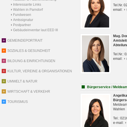
Interessante Links
Tel.Nr. 
Wahlen in Parndorf
email:
Fundwesen
Amtssignatur
Postpartner
Gebäudeinventar laut EED III
Mag. Do
GEMEINDEPORTRAIT
Amtsleit
Abteilun
SOZIALES & GESUNDHEIT
Tel.Nr.:
email:
BILDUNG & EINRICHTUNGEN
KULTUR, VEREINE & ORGANISATIONEN
UMWELT & NATUR
Bürgerservice / Meldea
WIRTSCHAFT & VERKEHR
Angelik
Bürgers
TOURISMUS
Meldeam
Wahlen
Tel.: 02
e-mail: