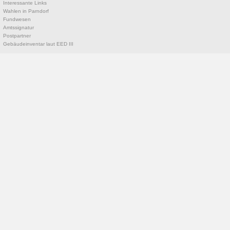
Interessante Links
Wahlen in Parndorf
Fundwesen
Amtssignatur
Postpartner
Gebäudeinventar laut EED III