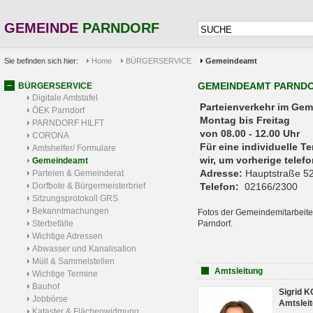
GEMEINDE
PARNDORF
Sie befinden sich hier:
Home
BÜRGERSERVICE
Gemeindeamt
GEMEINDEAMT PARND
BÜRGERSERVICE
Digitale Amtstafel
Parteienverkehr 
ÖEK Parndorf
Montag bis Freitag
PARNDORF HILFT
von 08.00 - 12.00 Uhr
CORONA
Für eine individuelle T
Amtshelfer/ Formulare
wir, um vorherige tele
Gemeindeamt
Adresse:
Hauptstraße 52
Parteien & Gemeinderat
Dorfbote & Bürgermeisterbrief
Telefon:
02166/2300
Sitzungsprotokoll GRS
Bekanntmachungen
Fotos der Gemeindemitarbeite
Sterbefälle
Parndorf.
Wichtige Adressen
Abwasser und Kanalisation
Müll & Sammelstellen
Amtsleitung
Wichtige Termine
Bauhof
Sigrid 
Jobbörse
Amtsleit
Kataster & Flächenwidmung