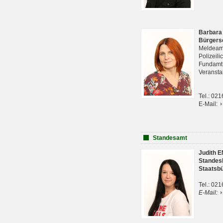
Barbara
Bürgers
Meldeam
Polizeil
Fundam
Veranst
Tel.: 02
E-Mail:
Standesamt
Judith 
Standes
Staatsb
Tel.: 02
E-Mail: