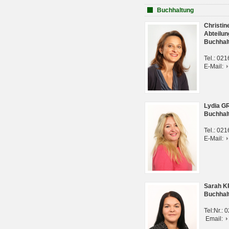
Buchhaltung
Christi
Abteilun
Buchhal
Tel.: 02
E-Mail:
Lydia G
Buchhal
Tel.: 02
E-Mail:
Sarah 
Buchhal
Tel:Nr.:
Email: