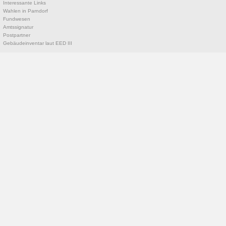
Interessante Links
Wahlen in Parndorf
Fundwesen
Amtssignatur
Postpartner
Gebäudeinventar laut EED III