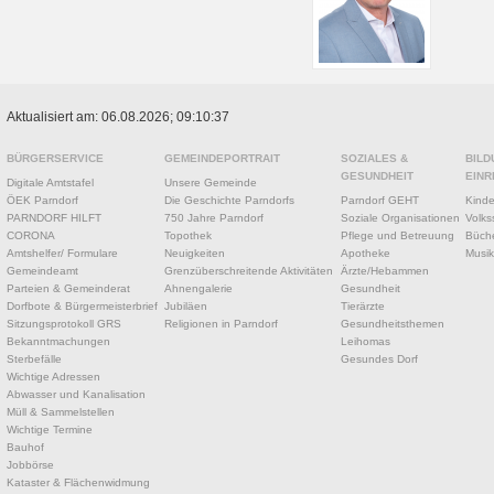
Aktualisiert am: 06.08.2026; 09:10:37
BÜRGERSERVICE
GEMEINDEPORTRAIT
SOZIALES &
BILD
GESUNDHEIT
EINR
Digitale Amtstafel
Unsere Gemeinde
ÖEK Parndorf
Die Geschichte Parndorfs
Parndorf GEHT
Kinde
PARNDORF HILFT
750 Jahre Parndorf
Soziale Organisationen
Volks
CORONA
Topothek
Pflege und Betreuung
Büche
Amtshelfer/ Formulare
Neuigkeiten
Apotheke
Musik
Gemeindeamt
Grenzüberschreitende Aktivitäten
Ärzte/Hebammen
Parteien & Gemeinderat
Ahnengalerie
Gesundheit
Dorfbote & Bürgermeisterbrief
Jubiläen
Tierärzte
Sitzungsprotokoll GRS
Religionen in Parndorf
Gesundheitsthemen
Bekanntmachungen
Leihomas
Sterbefälle
Gesundes Dorf
Wichtige Adressen
Abwasser und Kanalisation
Müll & Sammelstellen
Wichtige Termine
Bauhof
Jobbörse
Kataster & Flächenwidmung