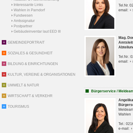
Interessante Links
Tel.Nr. 
Wahlen in Parndorf
email:
Fundwesen
Amtssignatur
Postpartner
Gebäudeinventar laut EED III
Mag. Do
GEMEINDEPORTRAIT
Amtsleit
Abteilun
SOZIALES & GESUNDHEIT
Tel.Nr.:
email:
BILDUNG & EINRICHTUNGEN
KULTUR, VEREINE & ORGANISATIONEN
UMWELT & NATUR
Bürgerservice / Meldea
WIRTSCHAFT & VERKEHR
Angelik
Bürgers
TOURISMUS
Meldeam
Wahlen
Tel.: 02
e-mail: