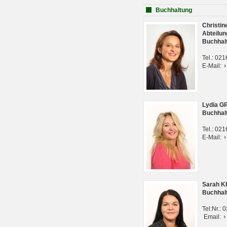
Buchhaltung
Christi
Abteilun
Buchhal
Tel.: 02
E-Mail:
Lydia G
Buchhal
Tel.: 02
E-Mail:
Sarah 
Buchhal
Tel:Nr.:
Email: