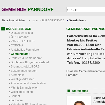
GEMEINDE
PARNDORF
Sie befinden sich hier:
Home
BÜRGERSERVICE
Gemeindeamt
GEMEINDEAMT PARND
BÜRGERSERVICE
Digitale Amtstafel
Parteienverkehr 
ÖEK Parndorf
Montag bis Freitag
PARNDORF HILFT
von 08.00 - 12.00 Uhr
CORONA
Für eine individuelle T
Amtshelfer/ Formulare
wir, um vorherige tele
Gemeindeamt
Adresse:
Hauptstraße 52
Parteien & Gemeinderat
Dorfbote & Bürgermeisterbrief
Telefon:
02166/2300
Sitzungsprotokoll GRS
Bekanntmachungen
Fotos der Gemeindemitarbeite
Sterbefälle
Parndorf.
Wichtige Adressen
Abwasser und Kanalisation
Müll & Sammelstellen
Amtsleitung
Wichtige Termine
Bauhof
Sigrid 
Jobbörse
Amtsleit
Kataster & Flächenwidmung