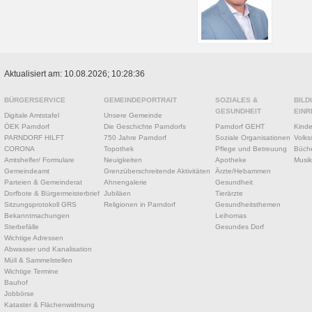
Aktualisiert am: 10.08.2026; 10:28:36
BÜRGERSERVICE
GEMEINDEPORTRAIT
SOZIALES &
BILD
GESUNDHEIT
EINR
Digitale Amtstafel
Unsere Gemeinde
ÖEK Parndorf
Die Geschichte Parndorfs
Parndorf GEHT
Kinde
PARNDORF HILFT
750 Jahre Parndorf
Soziale Organisationen
Volks
CORONA
Topothek
Pflege und Betreuung
Büche
Amtshelfer/ Formulare
Neuigkeiten
Apotheke
Musik
Gemeindeamt
Grenzüberschreitende Aktivitäten
Ärzte/Hebammen
Parteien & Gemeinderat
Ahnengalerie
Gesundheit
Dorfbote & Bürgermeisterbrief
Jubiläen
Tierärzte
Sitzungsprotokoll GRS
Religionen in Parndorf
Gesundheitsthemen
Bekanntmachungen
Leihomas
Sterbefälle
Gesundes Dorf
Wichtige Adressen
Abwasser und Kanalisation
Müll & Sammelstellen
Wichtige Termine
Bauhof
Jobbörse
Kataster & Flächenwidmung