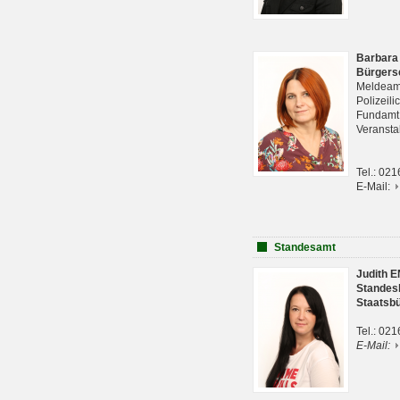
Barbara
Bürgers
Meldeam
Polizeil
Fundam
Veranst
Tel.: 02
E-Mail:
Standesamt
Judith 
Standes
Staatsb
Tel.: 02
E-Mail: