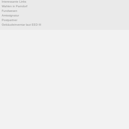
Interessante Links
Wahlen in Parndorf
Fundwesen
Amtssignatur
Postpartner
Gebäudeinventar laut EED III