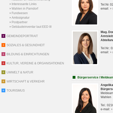
Interessante Links
Tel.Nr. 
Wahlen in Parndorf
email:
Fundwesen
Amtssignatur
Postpartner
Gebäudeinventar laut EED III
Mag. Do
GEMEINDEPORTRAIT
Amtsleit
Abteilun
SOZIALES & GESUNDHEIT
Tel.Nr.:
email:
BILDUNG & EINRICHTUNGEN
KULTUR, VEREINE & ORGANISATIONEN
UMWELT & NATUR
Bürgerservice / Meldea
WIRTSCHAFT & VERKEHR
Angelik
Bürgers
TOURISMUS
Meldeam
Wahlen
Tel.: 02
e-mail: