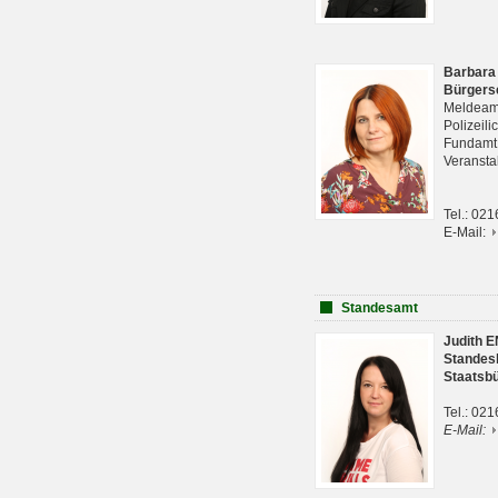
Barbara
Bürgers
Meldeam
Polizeil
Fundam
Veranst
Tel.: 02
E-Mail:
Standesamt
Judith 
Standes
Staatsb
Tel.: 02
E-Mail: