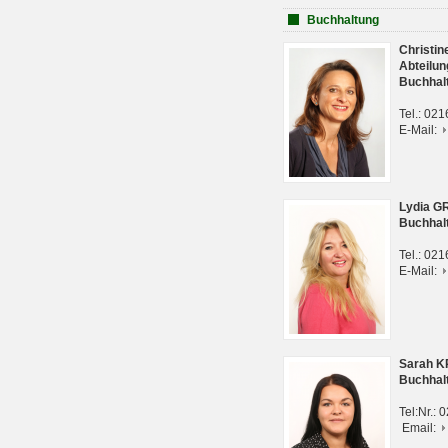
Buchhaltung
Christi
Abteilun
Buchhal
Tel.: 02
E-Mail:
Lydia G
Buchhal
Tel.: 02
E-Mail:
Sarah 
Buchhal
Tel:Nr.:
Email: