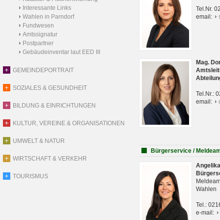
Interessante Links
Tel.Nr. 
Wahlen in Parndorf
email:
Fundwesen
Amtssignatur
Postpartner
Gebäudeinventar laut EED III
Mag. Do
GEMEINDEPORTRAIT
Amtsleit
Abteilun
SOZIALES & GESUNDHEIT
Tel.Nr.:
email:
BILDUNG & EINRICHTUNGEN
KULTUR, VEREINE & ORGANISATIONEN
UMWELT & NATUR
Bürgerservice / Meldea
WIRTSCHAFT & VERKEHR
Angelik
Bürgers
TOURISMUS
Meldeam
Wahlen
Tel.: 02
e-mail: