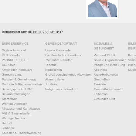
Aktualisiert am: 06.08.2026; 09:10:37
BÜRGERSERVICE
GEMEINDEPORTRAIT
SOZIALES &
BILD
GESUNDHEIT
EINR
Digitale Amtstafel
Unsere Gemeinde
ÖEK Parndorf
Die Geschichte Parndorfs
Parndorf GEHT
Kinde
PARNDORF HILFT
750 Jahre Parndorf
Soziale Organisationen
Volks
CORONA
Topothek
Pflege und Betreuung
Büche
Amtshelfer/ Formulare
Neuigkeiten
Apotheke
Musik
Gemeindeamt
Grenzüberschreitende Aktivitäten
Ärzte/Hebammen
Parteien & Gemeinderat
Ahnengalerie
Gesundheit
Dorfbote & Bürgermeisterbrief
Jubiläen
Tierärzte
Sitzungsprotokoll GRS
Religionen in Parndorf
Gesundheitsthemen
Bekanntmachungen
Leihomas
Sterbefälle
Gesundes Dorf
Wichtige Adressen
Abwasser und Kanalisation
Müll & Sammelstellen
Wichtige Termine
Bauhof
Jobbörse
Kataster & Flächenwidmung