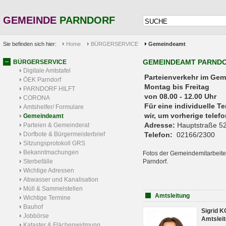
GEMEINDE
PARNDORF
Sie befinden sich hier:
Home
BÜRGERSERVICE
Gemeindeamt
GEMEINDEAMT PARND
BÜRGERSERVICE
Digitale Amtstafel
Parteienverkehr 
ÖEK Parndorf
Montag bis Freitag
PARNDORF HILFT
von 08.00 - 12.00 Uhr
CORONA
Für eine individuelle T
Amtshelfer/ Formulare
wir, um vorherige tele
Gemeindeamt
Adresse:
Hauptstraße 52
Parteien & Gemeinderat
Dorfbote & Bürgermeisterbrief
Telefon:
02166/2300
Sitzungsprotokoll GRS
Bekanntmachungen
Fotos der Gemeindemitarbeite
Sterbefälle
Parndorf.
Wichtige Adressen
Abwasser und Kanalisation
Müll & Sammelstellen
Amtsleitung
Wichtige Termine
Bauhof
Sigrid 
Jobbörse
Amtsleit
Kataster & Flächenwidmung