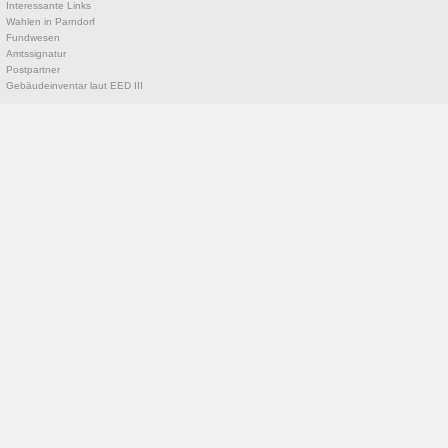
Interessante Links
Wahlen in Parndorf
Fundwesen
Amtssignatur
Postpartner
Gebäudeinventar laut EED III